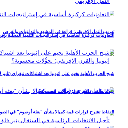
تهريب النمل الإفريقي: قراءة في المشهد والتداعيات والفرص
التعاونيات كركيزة أساسية في إستراتيجيات التنمية المحلية بإفري
شبح الحرب الأهلية يخيم على إثيوبيا بعد اشتباكات تيغراي (تايم ل
إثيوبيا والقرن الإفريقي: تحوُّلات محسوبة؟
8 نقاط تشرح قرارات قمة كمبالا بشأن “بعثة أوصوم” في الصومال؟