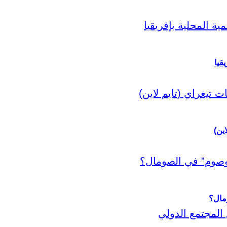
قيا
اين)