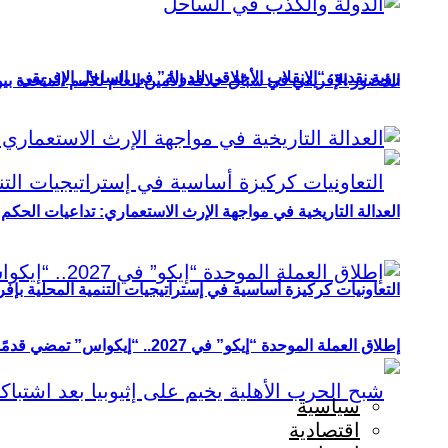
رؤية نقدية: “الانقلاب الأخلاقي للدولة” في الساحل الإفريقي
الحضور الإفريقي في سباق خلافة الأمين العام للأمم المتحدة ب
العدالة التاريخية في مواجهة الإرث الاستعماري: تداعيات الحكم ا
التعاونيات كركيزة أساسية في إستراتيجيات التنمية المحلية بإفري
إطلاق العملة الموحدة “إيكو” في 2027.. “إيكواس” تمضي قدمًا دون انتظار
سياسية
اقتصادية