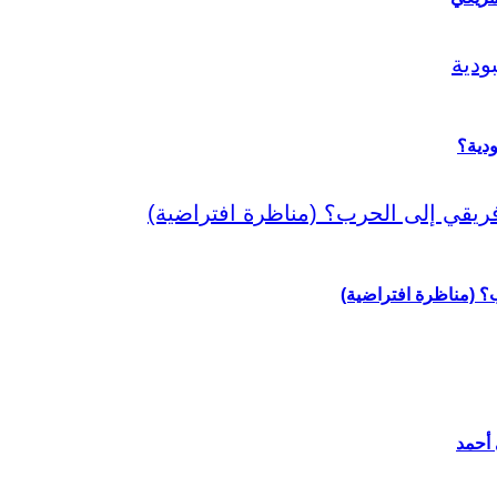
دية؟
رب؟ (مناظرة افتراضية)
 أحمد