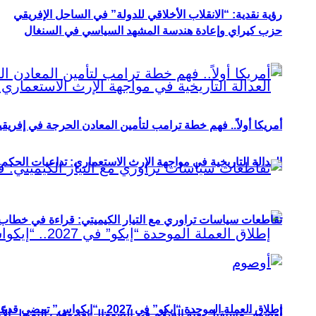
رؤية نقدية: “الانقلاب الأخلاقي للدولة” في الساحل الإفريقي
حزب كيراي وإعادة هندسة المشهد السياسي في السنغال
أمريكا أولاً.. فهم خطة ترامب لتأمين المعادن الحرجة في إفريقي
العدالة التاريخية في مواجهة الإرث الاستعماري: تداعيات الحكم ا
تقاطعات سياسات تراوري مع التيار الكيميتي: قراءة في خطاب و
إطلاق العملة الموحدة “إيكو” في 2027.. “إيكواس” تمضي قدمًا دون انتظار
أوصوم: مستقبل بعثة السلام في الصومال بعد وقف التمويل الأ