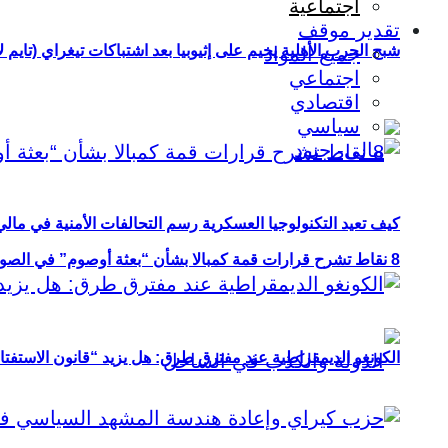
اجتماعية
تقدير موقف
شبح الحرب الأهلية يخيم على إثيوبيا بعد اشتباكات تيغراي (تايم ل
جميع المواد
اجتماعي
اقتصادي
سياسي
كيف تعيد التكنولوجيا العسكرية رسم التحالفات الأمنية في مال
8 نقاط تشرح قرارات قمة كمبالا بشأن “بعثة أوصوم” في الصومال؟
الكونغو الديمقراطية عند مفترق طرق: هل يزيد “قانون الاستفتاء” 