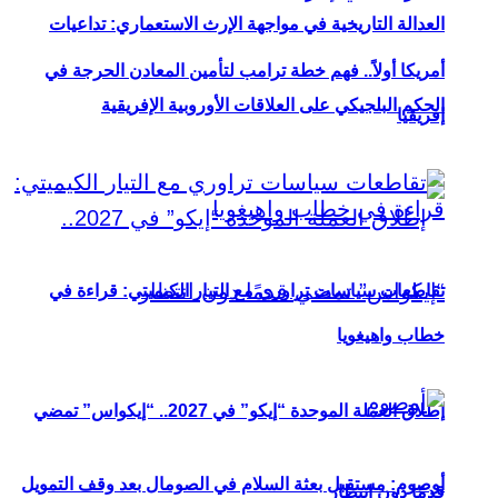
العدالة التاريخية في مواجهة الإرث الاستعماري: تداعيات
أمريكا أولاً.. فهم خطة ترامب لتأمين المعادن الحرجة في
الحكم البلجيكي على العلاقات الأوروبية الإفريقية
إفريقيا
تقاطعات سياسات تراوري مع التيار الكيميتي: قراءة في
خطاب واهيغويا
إطلاق العملة الموحدة “إيكو” في 2027.. “إيكواس” تمضي
أوصوم: مستقبل بعثة السلام في الصومال بعد وقف التمويل
قدمًا دون انتظار