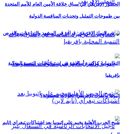
الحضور الإفريقي في سباق خلافة الأمين العام للأمم المتحدة
بين طموحات التمثيل وتحديات المنافسة الدولية
تهريب النمل الإفريقي: قراءة في المشهد والتداعيات والفرص
التعاونيات كركيزة أساسية في إستراتيجيات التنمية المحلية
بإفريقيا
إثيوبيا والقرن الإفريقي: تحوُّلات محسوبة؟
شبح الحرب الأهلية يخيم على إثيوبيا بعد اشتباكات تيغراي (تايم