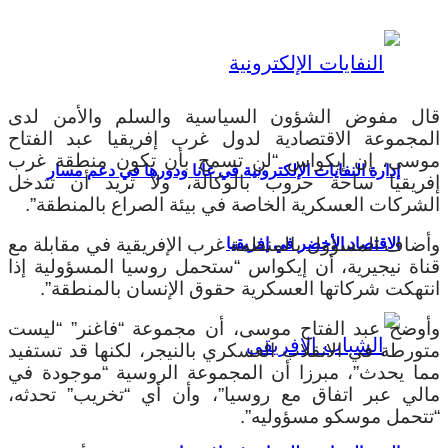
قال مفوض الشؤون السياسية والسلم والأمن لدى
المجموعة الاقتصادية لدول غرب إفريقيا عبد الفتاح
موسى، إن إيكواس “لن تسمح بأن تكون منطقة غرب
إدارة النفايات الإلكترونية في غانا ودورها في دعم مسار
إفريقيا ساحة حروب بالوكالة، ولا تريد أن تتدخل
الشركات العسكرية الخاصة في بيئة الصراع بالمنطقة”.
وأضاف المسؤول بالمنظمة غرب الإفريقية في مقابلة مع
الاقتصاد الأخضر في إفريقيا
قناة نيجيرية، أن إيكواس “ستحمل روسيا المسؤولية إذا
انتهكت شركاتها العسكرية حقوق الإنسان بالمنطقة”.
وأوضح عبد الفتاح موسى، أن مجموعة “فاغنر” “ليست
متورطة في الانقلاب العسكري بالنيجر، لكنها قد تستفيد
مما يحدث”، مبرزا أن المجموعة الروسية “موجودة في
مالي عبر اتفاق مع روسيا”، وأن أي “تخريب” تحدثه،
“تتحمل موسكو مسؤوليه”.