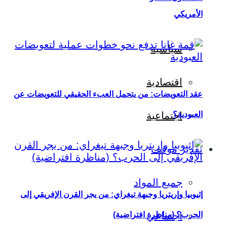
الأمريكي
سياسية
اقتصادية
عقد التعويضات: من يتحمل العبء الحقيقي للتعويضات عن
العبودية؟
اجتماعية
تقدير موقف
جميع المواد
إثيوبيا وإريتريا وجبهة تيغراي: من يجر القرن الإفريقي إلى
اجتماعي
الحرب؟ (مناظرة افتراضية)