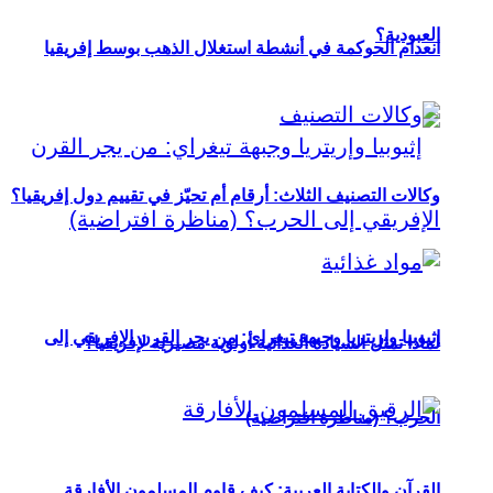
العبودية؟
انعدام الحوكمة في أنشطة استغلال الذهب بوسط إفريقيا
وكالات التصنيف الثلاث: أرقام أم تحيّز في تقييم دول إفريقيا؟
إثيوبيا وإريتريا وجبهة تيغراي: من يجر القرن الإفريقي إلى
لماذا تمثل السيادة الغذائية أولوية مصيرية لإفريقيا؟
الحرب؟ (مناظرة افتراضية)
القرآن والكتابة العربية: كيف قاوم المسلمون الأفارقة