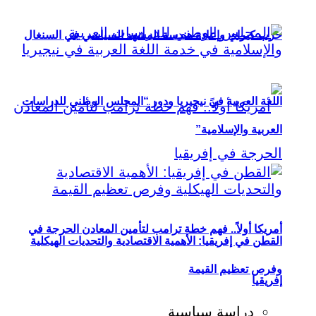
حزب كيراي وإعادة هندسة المشهد السياسي في السنغال
اللغة العربية في نيجيريا ودور “المجلس الوطني للدراسات
العربية والإسلامية”
أمريكا أولاً.. فهم خطة ترامب لتأمين المعادن الحرجة في
القطن في إفريقيا: الأهمية الاقتصادية والتحديات الهيكلية
وفرص تعظيم القيمة
إفريقيا
دراسة سياسية