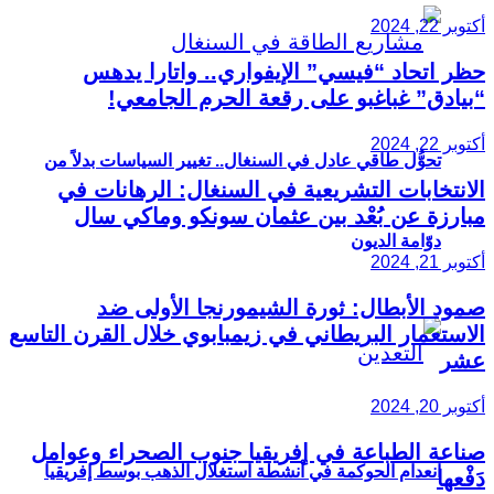
أكتوبر 22, 2024
حظر اتحاد “فيسي” الإيفواري.. واتارا يدهس
“بيادق” غباغبو على رقعة الحرم الجامعي!
أكتوبر 22, 2024
تحوُّل طاقي عادل في السنغال.. تغيير السياسات بدلاً من
الانتخابات التشريعية في السنغال: الرهانات في
مبارزة عن بُعْد بين عثمان سونكو وماكي سال
دوّامة الديون
أكتوبر 21, 2024
صمود الأبطال: ثورة الشيمورنجا الأولى ضد
الاستعمار البريطاني في زيمبابوي خلال القرن التاسع
عشر
أكتوبر 20, 2024
صناعة الطباعة في إفريقيا جنوب الصحراء وعوامل
انعدام الحوكمة في أنشطة استغلال الذهب بوسط إفريقيا
دَفْعها