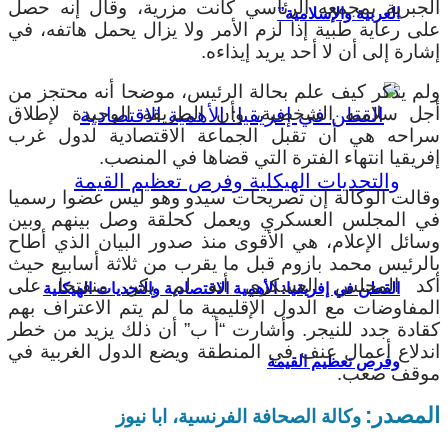
الجبرية بمجمعه الرئاسي كانت مزرية، وقال إنه حصل
العربية والإسلامية”
على رعاية طبية إذا لزم الأمر ولا يزال يحمل هاتفه، في
إشارة إلى أن لا أحد يريد إيذاءه.
ولم يذكر كيف علم بحالة الرئيس، موضحا أنه محتجز من
أجل سلامته الشخصية، وأن الطريقة الوحيدة لإطلاق
سراحه هي أن تقبل الجماعة الاقتصادية لدول غرب
إفريقيا انتهاء الفترة التي قضاها في المنصب.
وقالت الوكالة إن تصريحات سيدو وهو ليس عضوا رسميا
في المجلس العسكري ويعمل كحلقة وصل بينهم وبين
وسائل الإعلام، هي الأقوى منذ صدور البيان الذي أطاح
بالرئيس محمد بازوم قبل ما يقرب من ثلاثة أسابيع حيث
أكد المجلس العسكري أنه لم يكن منفتحا على
القطن في إفريقيا: الأهمية الاقتصادية والتحديات الهيكلية
المفاوضات مع الدول الإقليمية ما لم يتم الاعتراف بهم
كقادة جدد للنيجر. وأشارت “أ ب” أن ذلك يزيد من خطر
اندلاع أعمال عنف في المنطقة ويضع الدول الغربية في
وفرص تعظيم القيمة
موقف صعب.
المصدر:
وكالة الصحافة الفرنسية، ابا نيوز