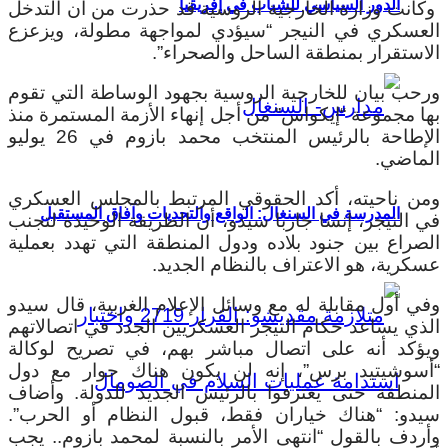
الدور السياسي للشباب في إفريقيا
وكانت وزارة الخارجية الروسية قد حذرت من أن التدخل
العسكري في النيجر “سيؤدي لمواجهة مطولة، ويزعزع
الاستقرار بمنطقة الساحل والصحراء”.
ورحب بيان للخارجية الروسية بجهود الوساطة التي تقوم
بها مجموعة “إيكواس” من أجل إنهاء الأزمة المستمرة منذ
الإطاحة بالرئيس المنتخب محمد بازوم في 26 يوليو
الماضي.
ومن ناحيته، أكد الحقوقي المرتبط بالمجلس العسكري
المدرسة في السنغال: الواقع والتحديات وآفاق المستقبل
في النيجر، إنسا جاربا سيدو، أن الطريقة الوحيدة لتجنب
الصراع بين جنود بلاده ودول المنطقة التي تهدد بعملية
عسكرية، هو الاعتراف بالنظام الجديد.
وفي أول مقابلة له مع وسائل الإعلام الغربية، قال سيدو
الذي يساعد حكام النيجر العسكريين الجدد في اتصالاتهم
ويؤكد أنه على اتصال مباشر بهم، في تصريح لوكالة
“أسوشيتيد برس”، إنه لن يكون هناك حوار مع دول
المنطقة حتى يعترفوا بالرئيس الجديد للدولة. وأضاف
سيدو: “هناك خياران فقط، قبول النظام أو الحرب”.
وأردف بالقول “انتهى الأمر بالنسبة لمحمد بازوم.. يجب