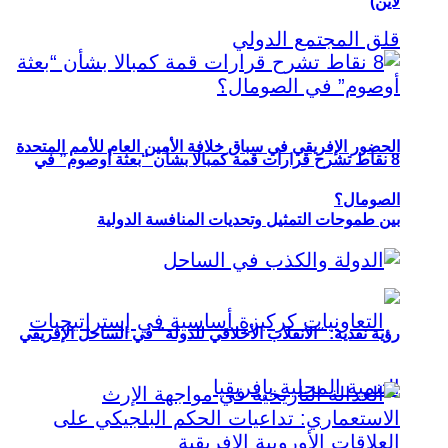
لاين)
الحضور الإفريقي في سباق خلافة الأمين العام للأمم المتحدة
8 نقاط تشرح قرارات قمة كمبالا بشأن “بعثة أوصوم” في
الصومال؟
بين طموحات التمثيل وتحديات المنافسة الدولية
رؤية نقدية: “الانقلاب الأخلاقي للدولة” في الساحل الإفريقي