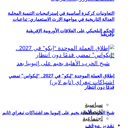
التعاونيات كركيزة أساسية في إستراتيجيات التنمية المحلية
العدالة التاريخية في مواجهة الإرث الاستعماري: تداعيات
الحكم البلجيكي على العلاقات الأوروبية الإفريقية
بإفريقيا
إطلاق العملة الموحدة “إيكو” في 2027.. “إيكواس” تمضي
قدمًا دون انتظار
سياسية
اقتصادية
شبح الحرب الأهلية يخيم على إثيوبيا بعد اشتباكات تيغراي (تايم
اجتماعية
تقدير موقف