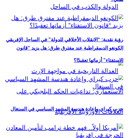
رؤية نقدية: “الانقلاب الأخلاقي للدولة” في الساحل الإفريقي
الكونغو الديمقراطية عند مفترق طرق: هل يزيد “قانون
الاستفتاء” أزماتها تعقيدًا؟
حزب كيراي وإعادة هندسة المشهد السياسي في السنغال