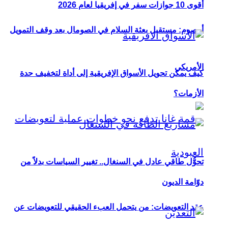
أقوى 10 جوازات سفر في إفريقيا لعام 2026
أوصوم: مستقبل بعثة السلام في الصومال بعد وقف التمويل
الأمريكي
كيف يمكن تحويل الأسواق الإفريقية إلى أداة لتخفيف حدة
الأزمات؟
تحوُّل طاقي عادل في السنغال.. تغيير السياسات بدلاً من
دوّامة الديون
عقد التعويضات: من يتحمل العبء الحقيقي للتعويضات عن