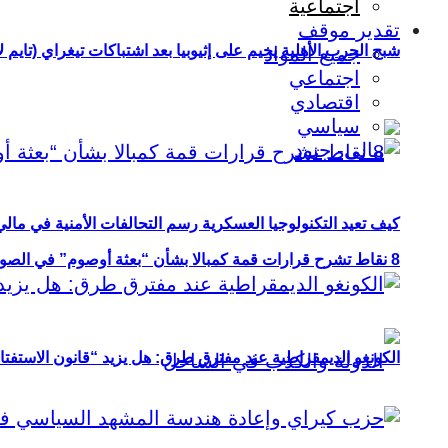
اجتماعية
تقدير موقف
شبح الحرب الأهلية يخيم على إثيوبيا بعد اشتباكات تيغراي (تايم ل
جميع المواد
اجتماعي
اقتصادي
سياسي
كيف تعيد التكنولوجيا العسكرية رسم التحالفات الأمنية في مال
8 نقاط تشرح قرارات قمة كمبالا بشأن “بعثة أوصوم” في الصومال؟
الكونغو الديمقراطية عند مفترق طرق: هل يزيد “قانون الاستفتاء” 