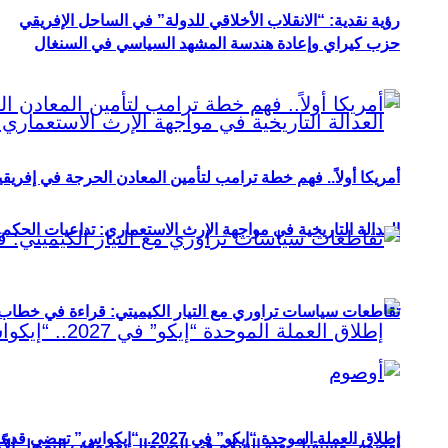
رؤية نقدية: “الانقلاب الأخلاقي للدولة” في الساحل الإفريقي
حزب كيراي وإعادة هندسة المشهد السياسي في السنغال
أمريكا أولاً.. فهم خطة ترامب لتأمين المعادن الحرجة في إفريقي
العدالة التاريخية في مواجهة الإرث الاستعماري: تداعيات الحكم ا
تقاطعات سياسات تراوري مع التيار الكيميتي: قراءة في خطاب و
إطلاق العملة الموحدة “إيكو” في 2027.. “إيكواس” تمضي قدمًا دون انتظار
أوصوم: مستقبل بعثة السلام في الصومال بعد وقف التمويل الأ