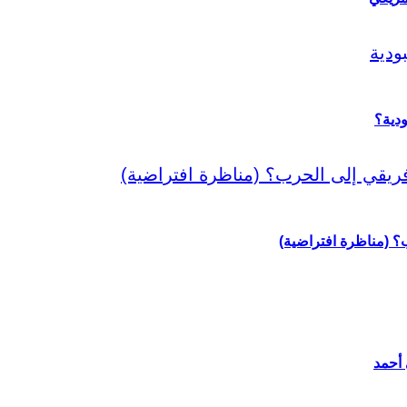
دية؟
رب؟ (مناظرة افتراضية)
 أحمد