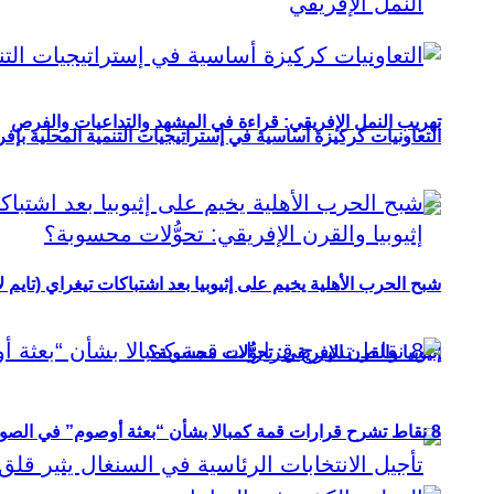
تهريب النمل الإفريقي: قراءة في المشهد والتداعيات والفرص
التعاونيات كركيزة أساسية في إستراتيجيات التنمية المحلية بإفري
شبح الحرب الأهلية يخيم على إثيوبيا بعد اشتباكات تيغراي (تايم ل
إثيوبيا والقرن الإفريقي: تحوُّلات محسوبة؟
8 نقاط تشرح قرارات قمة كمبالا بشأن “بعثة أوصوم” في الصومال؟