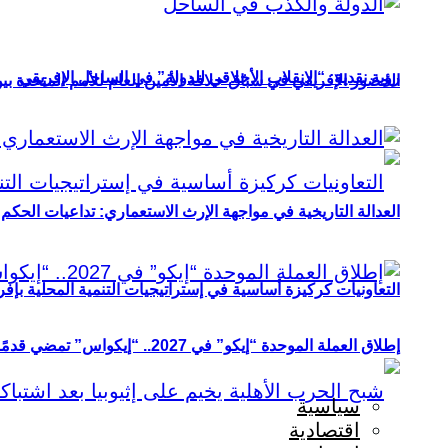
رؤية نقدية: “الانقلاب الأخلاقي للدولة” في الساحل الإفريقي
الحضور الإفريقي في سباق خلافة الأمين العام للأمم المتحدة ب
العدالة التاريخية في مواجهة الإرث الاستعماري: تداعيات الحكم ا
التعاونيات كركيزة أساسية في إستراتيجيات التنمية المحلية بإفري
إطلاق العملة الموحدة “إيكو” في 2027.. “إيكواس” تمضي قدمًا دون انتظار
سياسية
اقتصادية