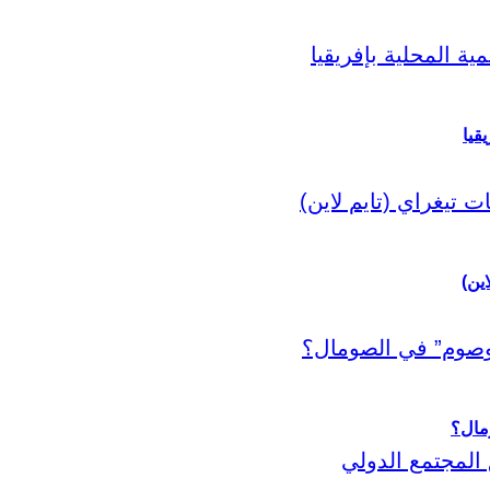
قيا
اين)