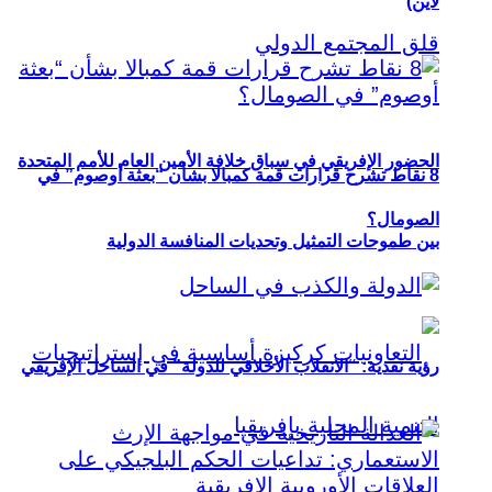
لاين)
الحضور الإفريقي في سباق خلافة الأمين العام للأمم المتحدة
8 نقاط تشرح قرارات قمة كمبالا بشأن “بعثة أوصوم” في
الصومال؟
بين طموحات التمثيل وتحديات المنافسة الدولية
رؤية نقدية: “الانقلاب الأخلاقي للدولة” في الساحل الإفريقي