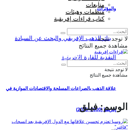
متابعات
والمؤثرات
منظمات وهيئات
كتاب قراءات إفريقية
لا توجد نتيجة
مشاهدة جميع النتائج
Eng
|
Fr
لا توجد نتيجة
مشاهدة جميع النتائج
علاقة الذهب بالصراعات المسلحة والاقتصادات الموازية في
الوسم:
فيلق
إفريقيا (2000–2026)