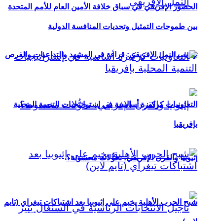
الحضور الإفريقي في سباق خلافة الأمين العام للأمم المتحدة
بين طموحات التمثيل وتحديات المنافسة الدولية
تهريب النمل الإفريقي: قراءة في المشهد والتداعيات والفرص
التعاونيات كركيزة أساسية في إستراتيجيات التنمية المحلية
بإفريقيا
إثيوبيا والقرن الإفريقي: تحوُّلات محسوبة؟
شبح الحرب الأهلية يخيم على إثيوبيا بعد اشتباكات تيغراي (تايم