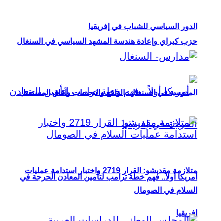
الدور السياسي للشباب في إفريقيا
حزب كيراي وإعادة هندسة المشهد السياسي في السنغال
المدرسة في السنغال: الواقع والتحديات وآفاق المستقبل
متلازمة مقديشو: القرار 2719 واختبار استدامة عمليات
أمريكا أولاً.. فهم خطة ترامب لتأمين المعادن الحرجة في
السلام في الصومال
إفريقيا