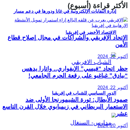
الأكثر قراءة (أسبوع)
إدارة النفايات الإلكترونية في غانا ودورها في دعم مسار
الاقتصاد الأخضر في إفريقيا
الاتحاد الإفريقي والشراكات في مجال إصلاح قطاع
الأمن
أكتوبر 22, 2024
حظر اتحاد “فيسي” الإيفواري.. واتارا يدهس
“بيادق” غباغبو على رقعة الحرم الجامعي!
أكتوبر 22, 2024
الدور السياسي للشباب في إفريقيا
صمود الأبطال: ثورة الشيمورنجا الأولى ضد
الاستعمار البريطاني في زيمبابوي خلال القرن التاسع
عشر
أكتوبر 20, 2024