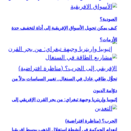
العبودية؟
كيف يمكن تحويل الأسواق الإفريقية إلى أداة لتخفيف حدة
الأزمات؟
تحوُّل طاقي عادل في السنغال.. تغيير السياسات بدلاً من
دوّامة الديون
إثيوبيا وإريتريا وجبهة تيغراي: من يجر القرن الإفريقي إلى
الحرب؟ (مناظرة افتراضية)
انعدام الحوكمة في أنشطة استغلال الذهب بوسط إفريقيا