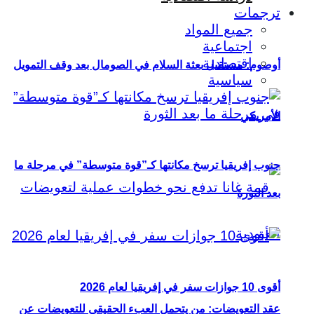
ترجمات
جميع المواد
اجتماعية
اقتصادية
أوصوم: مستقبل بعثة السلام في الصومال بعد وقف التمويل
سياسية
الأمريكي
جنوب إفريقيا ترسخ مكانتها كـ”قوة متوسطة” في مرحلة ما
بعد الثورة
أقوى 10 جوازات سفر في إفريقيا لعام 2026
عقد التعويضات: من يتحمل العبء الحقيقي للتعويضات عن