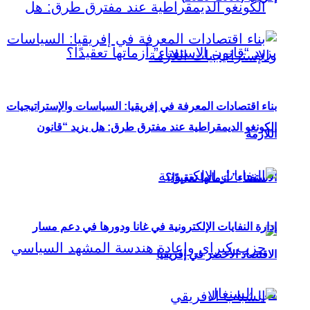
بناء اقتصادات المعرفة في إفريقيا: السياسات والإستراتيجيات
الكونغو الديمقراطية عند مفترق طرق: هل يزيد “قانون
اللازمة
الاستفتاء” أزماتها تعقيدًا؟
إدارة النفايات الإلكترونية في غانا ودورها في دعم مسار
الاقتصاد الأخضر في إفريقيا