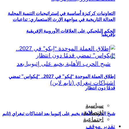
التعاونيات كركيزة أساسية في إستراتيجيات التنمية المحلية
العدالة التاريخية في مواجهة الإرث الاستعماري: تداعيات
الحكم البلجيكي على العلاقات الأوروبية الإفريقية
بإفريقيا
إطلاق العملة الموحدة “إيكو” في 2027.. “إيكواس” تمضي
قدمًا دون انتظار
سياسية
اقتصادية
شبح الحرب الأهلية يخيم على إثيوبيا بعد اشتباكات تيغراي (تايم
اجتماعية
تقدير موقف