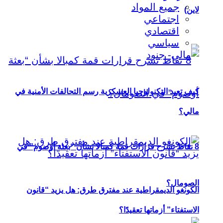
جميع المواد
لاين)
اجتماعي
اقتصادي
سياسي
كيف تعيد التكنولوجيا العسكرية رسم التحالفات الأمنية في
مالي؟
8 نقاط تشرح قرارات قمة كمبالا بشأن “بعثة أوصوم” في
الصومال؟
الكونغو الديمقراطية عند مفترق طرق: هل يزيد “قانون
الاستفتاء” أزماتها تعقيدًا؟