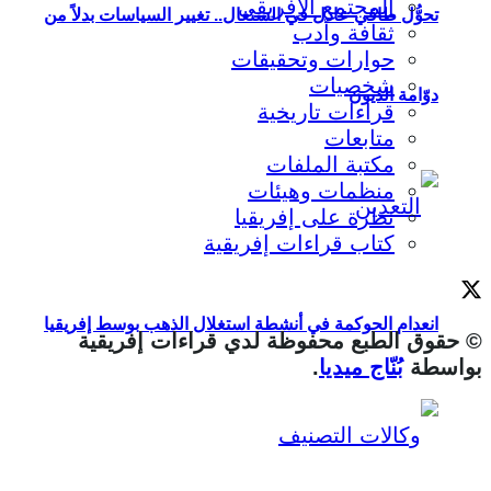
المجتمع الإفريقي
تحوُّل طاقي عادل في السنغال.. تغيير السياسات بدلاً من
ثقافة وأدب
حوارات وتحقيقات
شخصيات
دوّامة الديون
قراءات تاريخية
متابعات
مكتبة الملفات
منظمات وهيئات
نظرة على إفريقيا
كتاب قراءات إفريقية
انعدام الحوكمة في أنشطة استغلال الذهب بوسط إفريقيا
© حقوق الطبع محفوظة لدي قراءات إفريقية
بواسطة
بُنّاج ميديا
.