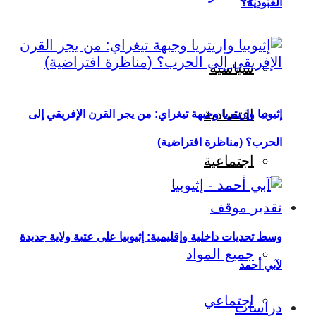
العبودية؟
سياسية
اقتصادية
إثيوبيا وإريتريا وجبهة تيغراي: من يجر القرن الإفريقي إلى
الحرب؟ (مناظرة افتراضية)
اجتماعية
تقدير موقف
وسط تحديات داخلية وإقليمية: إثيوبيا على عتبة ولاية جديدة
جميع المواد
لآبي أحمد
اجتماعي
دراسات