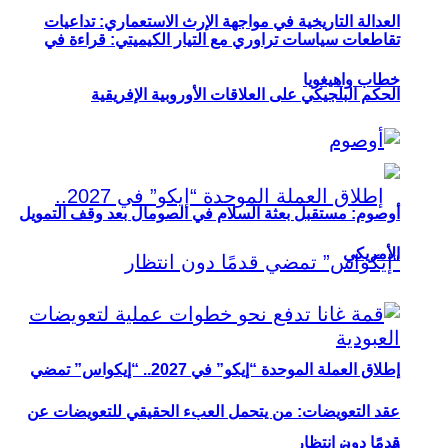
العدالة التاريخية في مواجهة الإرث الاستعماري: تداعيات
تقاطعات سياسات تراوري مع التيار الكيميتي: قراءة في
خطاب واهيغويا
الحكم البلجيكي على العلاقات الأوروبية الإفريقية
أوصوم: مستقبل بعثة السلام في الصومال بعد وقف التمويل
الأمريكي
إطلاق العملة الموحدة “إيكو” في 2027.. “إيكواس” تمضي
عقد التعويضات: من يتحمل العبء الحقيقي للتعويضات عن
قدمًا دون انتظار