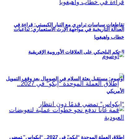
تقاطعات سياسات تراوري مع التيار الكيميتي: قراءة في
العدالة التاريخية في مواجهة الإرث الاستعماري: تداعيات
خطاب واهيغويا
الحكم البلجيكي على العلاقات الأوروبية الإفريقية
أوصوم: مستقبل بعثة السلام في الصومال بعد وقف التمويل
الأمريكي
إطلاق العملة الموحدة “إيكو” في 2027.. “إيكواس” تمضي