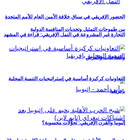
الحضور الإفريقي في سباق خلافة الأمين العام للأمم المتحدة
بين طموحات التمثيل وتحديات المنافسة الدولية
التجارة غير المشروعة في النمل الإفريقي: قراءة في المشهد
والتداعيات والفرص
التعاونيات كركيزة أساسية في إستراتيجيات التنمية المحلية
بإفريقيا
إثيوبيا والقرن الإفريقي: تحوُّلات محسوبة؟