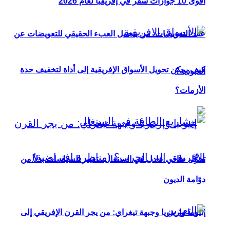
أقوى 10 جوازات سفر في إفريقيا لعام 2026
عقد التعويضات: من يتحمل العبء الحقيقي للتعويضات عن
كيف يمكن تحويل الأسواق الإفريقية إلى أداة لتخفيف حدة
العبودية؟
الأزمات؟
تحوُّل طاقي عادل في السنغال.. تغيير السياسات بدلاً من
دوّامة الديون
إثيوبيا وإريتريا وجبهة تيغراي: من يجر القرن الإفريقي إلى