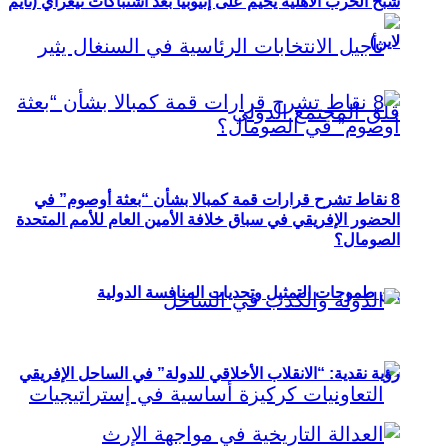
شبح الحرب الأهلية يخيم على إثيوبيا بعد اشتباكات تيغراي (تايم
لاين)
8 نقاط تشرح قرارات قمة كمبالا بشأن “بعثة أوصوم” في
الحضور الإفريقي في سباق خلافة الأمين العام للأمم المتحدة
الصومال؟
بين طموحات التمثيل وتحديات المنافسة الدولية
رؤية نقدية: “الانقلاب الأخلاقي للدولة” في الساحل الإفريقي