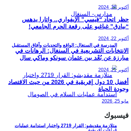
أكتوبر 20, 2024
حظر اتحاد “فيسي” الإيفواري.. واتارا يدهس
“بيادق” غباغبو على رقعة الحرم الجامعي!
أكتوبر 22, 2024
المدرسة في السنغال: الواقع والتحديات وآفاق المستقبل
الانتخابات التشريعية في السنغال: الرهانات في
مبارزة عن بُعْد بين عثمان سونكو وماكي سال
أكتوبر 21, 2024
أفضل 10 دول إفريقية في 2026 من حيث الاقتصاد
وجودة الحياة
مايو 25, 2026
فيسبوك
متلازمة مقديشو: القرار 2719 واختبار استدامة عمليات