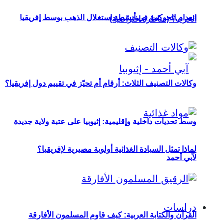
انعدام الحوكمة في أنشطة استغلال الذهب بوسط إفريقيا
الحرب؟ (مناظرة افتراضية)
وكالات التصنيف الثلاث: أرقام أم تحيّز في تقييم دول إفريقيا؟
وسط تحديات داخلية وإقليمية: إثيوبيا على عتبة ولاية جديدة
لماذا تمثل السيادة الغذائية أولوية مصيرية لإفريقيا؟
لآبي أحمد
دراسات
القرآن والكتابة العربية: كيف قاوم المسلمون الأفارقة