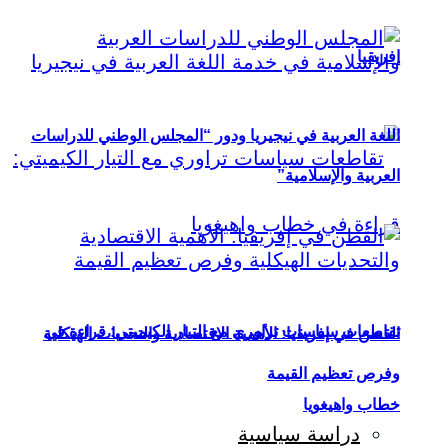
إفريقيا
اللغة العربية في نيجيريا ودور “المجلس الوطني للدراسات
العربية والإسلامية”
تقاطعات سياسات تراوري مع التيار الكيميتي: قراءة في
القطن في إفريقيا: الأهمية الاقتصادية والتحديات الهيكلية
وفرص تعظيم القيمة
خطاب واهيغويا
دراسة سياسية