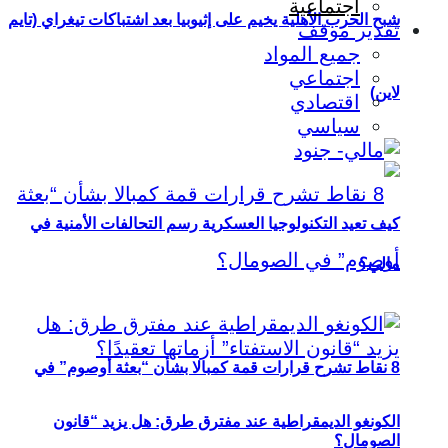
اجتماعية
شبح الحرب الأهلية يخيم على إثيوبيا بعد اشتباكات تيغراي (تايم
تقدير موقف
جميع المواد
اجتماعي
لاين)
اقتصادي
سياسي
كيف تعيد التكنولوجيا العسكرية رسم التحالفات الأمنية في
مالي؟
8 نقاط تشرح قرارات قمة كمبالا بشأن “بعثة أوصوم” في
الكونغو الديمقراطية عند مفترق طرق: هل يزيد “قانون
الصومال؟