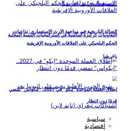
العدالة التاريخية في مواجهة الإرث الاستعماري: تداعيات
التعاونيات كركيزة أساسية في إستراتيجيات التنمية المحلية
الحكم البلجيكي على العلاقات الأوروبية الإفريقية
بإفريقيا
إطلاق العملة الموحدة “إيكو” في 2027.. “إيكواس” تمضي
قدمًا دون انتظار
سياسية
اقتصادية