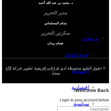
د. محمد بن عبد الله أحمد
دراسة اجتماعية
مدير التحرير
دراسة اقتصادية
بسام المسلماني
سكرتير التحرير
ترجمات
عصام زيدان
جميع المواد
© حقوق الطبع محفوظة لدي
قراءات إفريقية
. تطوير شركة
بُنّاج
اجتماعية
ميديا
.
اقتصادية
Welcome Back!
Login to your account below
سياسية