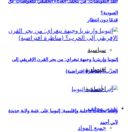
عقد التعويضات: من يتحمل العبء الحقيقي للتعويضات عن
العبودية؟
قدمًا دون انتظار
سياسية
إثيوبيا وإريتريا وجبهة تيغراي: من يجر القرن الإفريقي إلى
اقتصادية
الحرب؟ (مناظرة افتراضية)
اجتماعية
تقدير موقف
وسط تحديات داخلية وإقليمية: إثيوبيا على عتبة ولاية جديدة
لآبي أحمد
جميع المواد