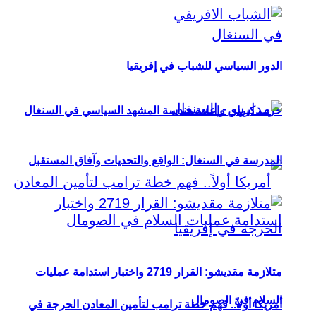
الدور السياسي للشباب في إفريقيا
حزب كيراي وإعادة هندسة المشهد السياسي في السنغال
المدرسة في السنغال: الواقع والتحديات وآفاق المستقبل
متلازمة مقديشو: القرار 2719 واختبار استدامة عمليات
السلام في الصومال
أمريكا أولاً.. فهم خطة ترامب لتأمين المعادن الحرجة في