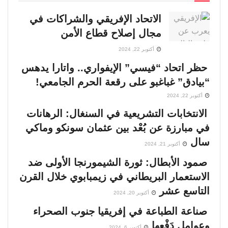
الاتحاد الإفريقي والشراكات في
مجال إصلاح قطاع الأمن
أكتوبر 22, 2024
حظر اتحاد “فيسي” الإيفواري.. واتارا يدهس
“بيادق” غباغبو على رقعة الحرم الجامعي!
أكتوبر 22, 2024
الانتخابات التشريعية في السنغال: الرهانات
في مبارزة عن بُعْد بين عثمان سونكو وماكي
سال
أكتوبر 21, 2024
صمود الأبطال: ثورة الشيمورنجا الأولى ضد
الاستعمار البريطاني في زيمبابوي خلال القرن
التاسع عشر
أكتوبر 20, 2024
صناعة الطباعة في إفريقيا جنوب الصحراء
وعوامل دَفْعها
أكتوبر 6, 2024