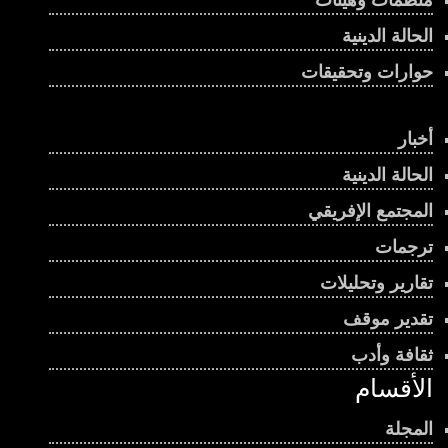
إثيوبيا وإريتريا .. هل تندلع حرب جديدة في القرن
الحالة الدينية
الإفريقي؟
حوارات وتحقيقات
00:03:45
يحكم البلاد منذ أكثر من ربع قرن .. كيف فاز رئيس
جيبوتي بولاية سادسة؟
أخبار
00:00:56
الحالة الدينية
جنوب السودان.. انتخابات مؤجلة أم أزمة حكم؟
المجتمع الإفريقي
00:01:07
ترجمات
تقارير وتحليلات
بنين سباق رئاسي محتدم ومعارضة منقسمة
00:01:08
تقدير موقف
ثقافة وأدب
صدور العدد الثامن والستين من مجلة “قراءات
الأقسام
إفريقية”
00:04:50
المجلة
إيكواس … القوة المؤجلة تحدي الإرهاب في غرب