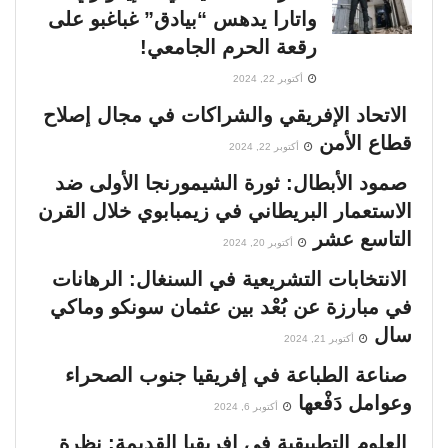
واتارا يدهس “بيادق” غباغبو على
على دول إفريقيا جنوب الصحراء
02:09:47
رقعة الحرم الجامعي!
أكتوبر 22, 2024
معركة الشرعية في الصومال
الاتحاد الإفريقي والشراكات في مجال إصلاح
00:01:30
قطاع الأمن
أكتوبر 22, 2024
السنغال .. صراع القصر والشارع
صمود الأبطال: ثورة الشيمورنجا الأولى ضد
00:03:02
الاستعمار البريطاني في زيمبابوي خلال القرن
التاسع عشر
أكتوبر 20, 2024
اغتيار باتريس لومومبا.. الجريمة التي عادت تطارد
أوروبا بعد 65 عامًا
الانتخابات التشريعية في السنغال: الرهانات
00:02:43
في مبارزة عن بُعْد بين عثمان سونكو وماكي
سال
إفريقيا ومجلس الأمن .. معركة كسر الهيمنة
أكتوبر 21, 2024
القديمة
صناعة الطباعة في إفريقيا جنوب الصحراء
00:05:11
وعوامل دَفْعها
أكتوبر 6, 2024
فرنسا تعود إلى إفريقيا
العلوم التطبيقية في إفريقيا القديمة: نظرة