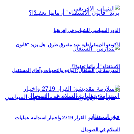
الدور السياسي للشباب في إفريقيا
الكونغو الديمقراطية عند مفترق طرق: هل يزيد “قانون
الاستفتاء” أزماتها تعقيدًا؟
المدرسة في السنغال: الواقع والتحديات وآفاق المستقبل
متلازمة مقديشو: القرار 2719 واختبار استدامة عمليات
السلام في الصومال