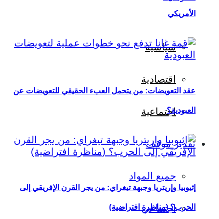
الأمريكي
سياسية
اقتصادية
عقد التعويضات: من يتحمل العبء الحقيقي للتعويضات عن
العبودية؟
اجتماعية
تقدير موقف
جميع المواد
إثيوبيا وإريتريا وجبهة تيغراي: من يجر القرن الإفريقي إلى
اجتماعي
الحرب؟ (مناظرة افتراضية)