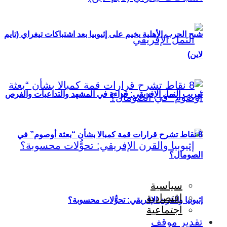
شبح الحرب الأهلية يخيم على إثيوبيا بعد اشتباكات تيغراي (تايم
لاين)
تهريب النمل الإفريقي: قراءة في المشهد والتداعيات والفرص
8 نقاط تشرح قرارات قمة كمبالا بشأن “بعثة أوصوم” في
الصومال؟
سياسية
اقتصادية
إثيوبيا والقرن الإفريقي: تحوُّلات محسوبة؟
اجتماعية
تقدير موقف