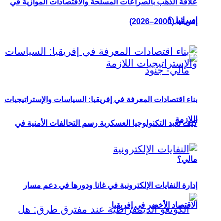
علاقة الذهب بالصراعات المسلحة والاقتصادات الموازية في
إسرائيل؟
إفريقيا (2000–2026)
بناء اقتصادات المعرفة في إفريقيا: السياسات والإستراتيجيات
اللازمة
كيف تعيد التكنولوجيا العسكرية رسم التحالفات الأمنية في
مالي؟
إدارة النفايات الإلكترونية في غانا ودورها في دعم مسار
الاقتصاد الأخضر في إفريقيا