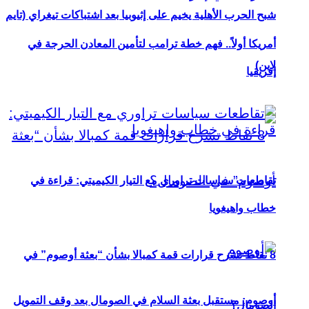
شبح الحرب الأهلية يخيم على إثيوبيا بعد اشتباكات تيغراي (تايم
أمريكا أولاً.. فهم خطة ترامب لتأمين المعادن الحرجة في
لاين)
إفريقيا
تقاطعات سياسات تراوري مع التيار الكيميتي: قراءة في
خطاب واهيغويا
8 نقاط تشرح قرارات قمة كمبالا بشأن “بعثة أوصوم” في
أوصوم: مستقبل بعثة السلام في الصومال بعد وقف التمويل
الصومال؟