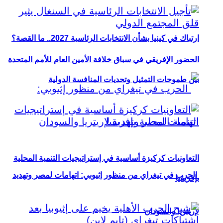
ارتباك في كينيا بشأن الانتخابات الرئاسية 2027.. ما القصة؟
الحضور الإفريقي في سباق خلافة الأمين العام للأمم المتحدة
بين طموحات التمثيل وتحديات المنافسة الدولية
التعاونيات كركيزة أساسية في إستراتيجيات التنمية المحلية
الحرب في تيغراي من منظور إثيوبي: اتهامات لمصر وتهديد
بإفريقيا
لإريتريا والسودان