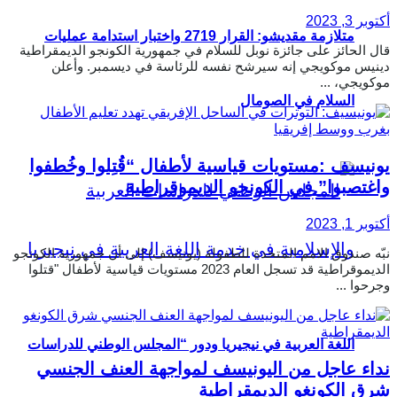
أكتوبر 3, 2023
متلازمة مقديشو: القرار 2719 واختبار استدامة عمليات
قال الحائز على جائزة نوبل للسلام في جمهورية الكونجو الديمقراطية
دينيس موكويجي إنه سيرشح نفسه للرئاسة في ديسمبر. وأعلن
موكويجي، ...
السلام في الصومال
يونيسف :مستويات قياسية لأطفال “قُتِلوا وخُطفوا
واغتصبوا” في الكونجو الديموقراطية
أكتوبر 1, 2023
نبّه صندوق الامم المتحدة للطفولة (يونيسف) إلى أن جمهورية الكونجو
الديموقراطية قد تسجل العام 2023 مستويات قياسية لأطفال "قتلوا
وجرحوا ...
اللغة العربية في نيجيريا ودور “المجلس الوطني للدراسات
نداء عاجل من اليونيسف لمواجهة العنف الجنسي
شرق الكونغو الديمقراطية