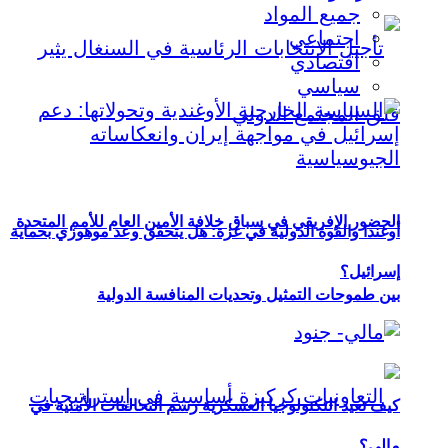
جميع المواد
اجتماعي
اقتصادي
سياسي
الحضور الإفريقي في سباق خلافة الأمين العام للأمم المتحدة
أوغندا والقوة الدولية في غزة: هل يتحقق وعد موهوزي بحماية
إسرائيل؟
بين طموحات التمثيل وتحديات المنافسة الدولية
كيف تعيد التكنولوجيا العسكرية رسم التحالفات الأمنية في
مالي؟