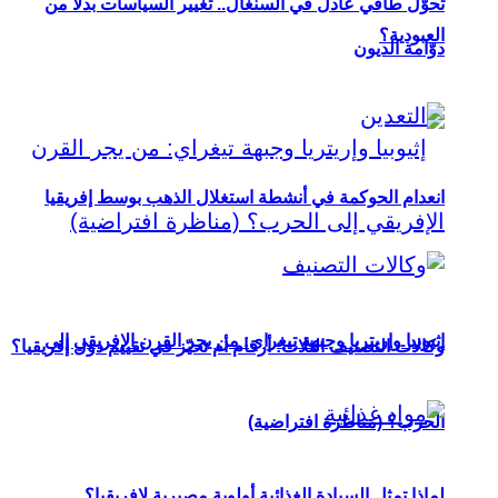
تحوُّل طاقي عادل في السنغال.. تغيير السياسات بدلاً من
العبودية؟
دوّامة الديون
انعدام الحوكمة في أنشطة استغلال الذهب بوسط إفريقيا
إثيوبيا وإريتريا وجبهة تيغراي: من يجر القرن الإفريقي إلى
وكالات التصنيف الثلاث: أرقام أم تحيّز في تقييم دول إفريقيا؟
الحرب؟ (مناظرة افتراضية)
لماذا تمثل السيادة الغذائية أولوية مصيرية لإفريقيا؟