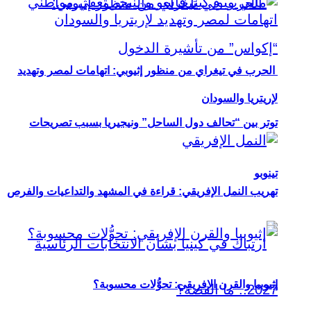
الحرب في تيغراي من منظور إثيوبي: اتهامات لمصر وتهديد
لإريتريا والسودان
توتر بين “تحالف دول الساحل” ونيجيريا بسبب تصريحات
تينوبو
تهريب النمل الإفريقي: قراءة في المشهد والتداعيات والفرص
إثيوبيا والقرن الإفريقي: تحوُّلات محسوبة؟