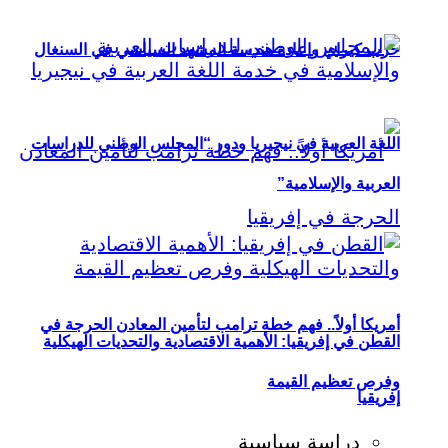
حزب كيراي وإعادة هندسة المشهد السياسي في السنغال
اللغة العربية في نيجيريا ودور “المجلس الوطني للدراسات
العربية والإسلامية”
أمريكا أولاً.. فهم خطة ترامب لتأمين المعادن الحرجة في
القطن في إفريقيا: الأهمية الاقتصادية والتحديات الهيكلية
وفرص تعظيم القيمة
إفريقيا
دراسة سياسية