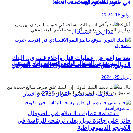
الدور السياسي للشباب في إفريقيا
في جنوب السودان
يوليو 18, 2024
قُتل 468 مدنياً في اشتباكات مسلحة في جنوب السودان بين يناير
ومارس الماضيين، وفق ما أكدت بعثة الأمم المتحدة في ...
بعد مزاعم عن عمليات قتل وإخلاء قسري.. البنك
المدرسة في السنغال: الواقع والتحديات وآفاق المستقبل
الدولي يعلق مساعداته لصندوق السياحة التنزاني
أبريل 25, 2024
قال متحدث باسم البنك الدولي إن البنك علق صرف مبالغ جديدة من
صندوق بقيمة 150 مليون دولار لتوسيع حديقة وطنية ...
حائز على جائزة نوبل يعلن ترشحه للرئاسة في
الكونجو الديموقراطية