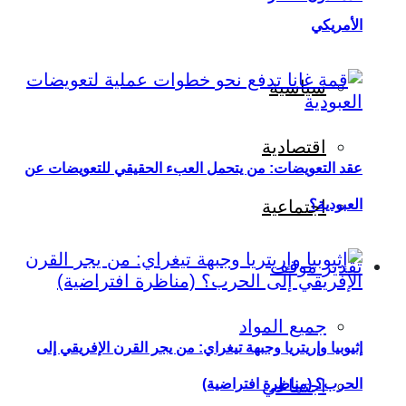
الأمريكي
سياسية
اقتصادية
عقد التعويضات: من يتحمل العبء الحقيقي للتعويضات عن
العبودية؟
اجتماعية
تقدير موقف
جميع المواد
إثيوبيا وإريتريا وجبهة تيغراي: من يجر القرن الإفريقي إلى
اجتماعي
الحرب؟ (مناظرة افتراضية)