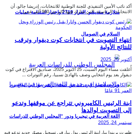
أكد نائب الأمين التنفيذي للجنة الوطنية للانتخابات، إدريشا جالو، أن
الانتخابات الرئاسية، التي شارك فيها أكثر من 960 ألف غيني ...
متلازمة مقديشو: القرار 2719 واختبار استدامة عمليات
السلام في الصومال
انتهاء التصويت في انتخابات كوت ديفوار وترقب
للنتائج الأولية
أكتوبر 26, 2025
أُغلقت مساء اليوم السبت، 25 أكتوبر 2025، صناديق الاقتراع في كوت
ديفوار بعد يوم انتخابي وصف بالهادئ نسبيا، رغم التوترات ...
ابنة الرئيس الكاميروني تتراجع عن موقفها وتدعو
إلى التصويت لوالدها
اللغة العربية في نيجيريا ودور “المجلس الوطني للدراسات
سبتمبر 24, 2025
ظهرت بريندا بيا، ابنة الرئيس بول بيا، في تسجيل مصوّر جديد تدعو فيه