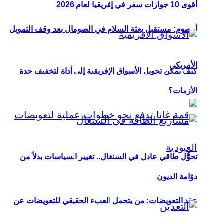
أقوى 10 جوازات سفر في إفريقيا لعام 2026
أوصوم: مستقبل بعثة السلام في الصومال بعد وقف التمويل
الأمريكي
كيف يمكن تحويل الأسواق الإفريقية إلى أداة لتخفيف حدة
الأزمات؟
تحوُّل طاقي عادل في السنغال.. تغيير السياسات بدلاً من
دوّامة الديون
عقد التعويضات: من يتحمل العبء الحقيقي للتعويضات عن