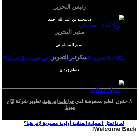
رئيس التحرير
د. محمد بن عبد الله أحمد
مدير التحرير
بسام المسلماني
سكرتير التحرير
وكالات التصنيف الثلاث: أرقام أم تحيّز في تقييم دول إفريقيا؟
عصام زيدان
© حقوق الطبع محفوظة لدي
قراءات إفريقية
. تطوير شركة
بُنّاج
ميديا
.
لماذا تمثل السيادة الغذائية أولوية مصيرية لإفريقيا؟
Welcome Back!