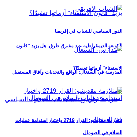
الدور السياسي للشباب في إفريقيا
الكونغو الديمقراطية عند مفترق طرق: هل يزيد “قانون
الاستفتاء” أزماتها تعقيدًا؟
المدرسة في السنغال: الواقع والتحديات وآفاق المستقبل
متلازمة مقديشو: القرار 2719 واختبار استدامة عمليات
السلام في الصومال