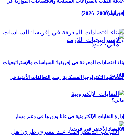
علاقة الذهب بالصراعات المسلحة والاقتصادات الموازية في
إسرائيل؟
إفريقيا (2000–2026)
بناء اقتصادات المعرفة في إفريقيا: السياسات والإستراتيجيات
اللازمة
كيف تعيد التكنولوجيا العسكرية رسم التحالفات الأمنية في
مالي؟
إدارة النفايات الإلكترونية في غانا ودورها في دعم مسار
الاقتصاد الأخضر في إفريقيا