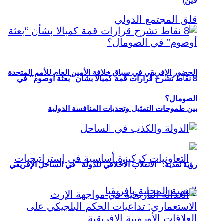
لاين)
الحضور الإفريقي في سباق خلافة الأمين العام للأمم المتحدة
8 نقاط تشرح قرارات قمة كمبالا بشأن “بعثة أوصوم” في
الصومال؟
بين طموحات التمثيل وتحديات المنافسة الدولية
رؤية نقدية: “الانقلاب الأخلاقي للدولة” في الساحل الإفريقي