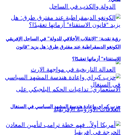
رؤية نقدية: “الانقلاب الأخلاقي للدولة” في الساحل الإفريقي
الكونغو الديمقراطية عند مفترق طرق: هل يزيد “قانون
الاستفتاء” أزماتها تعقيدًا؟
حزب كيراي وإعادة هندسة المشهد السياسي في السنغال