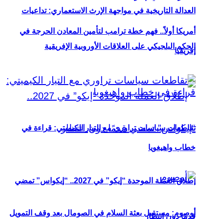
العدالة التاريخية في مواجهة الإرث الاستعماري: تداعيات
أمريكا أولاً.. فهم خطة ترامب لتأمين المعادن الحرجة في
الحكم البلجيكي على العلاقات الأوروبية الإفريقية
إفريقيا
تقاطعات سياسات تراوري مع التيار الكيميتي: قراءة في
خطاب واهيغويا
إطلاق العملة الموحدة “إيكو” في 2027.. “إيكواس” تمضي
أوصوم: مستقبل بعثة السلام في الصومال بعد وقف التمويل
قدمًا دون انتظار