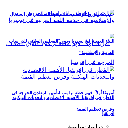
حزب كيراي وإعادة هندسة المشهد السياسي في السنغال
اللغة العربية في نيجيريا ودور “المجلس الوطني للدراسات
العربية والإسلامية”
أمريكا أولاً.. فهم خطة ترامب لتأمين المعادن الحرجة في
القطن في إفريقيا: الأهمية الاقتصادية والتحديات الهيكلية
وفرص تعظيم القيمة
إفريقيا
دراسة سياسية