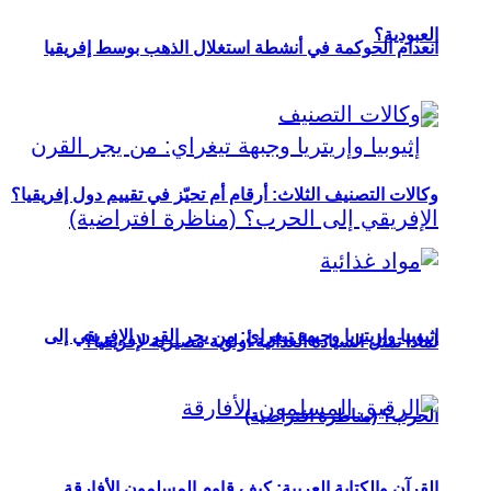
العبودية؟
انعدام الحوكمة في أنشطة استغلال الذهب بوسط إفريقيا
وكالات التصنيف الثلاث: أرقام أم تحيّز في تقييم دول إفريقيا؟
إثيوبيا وإريتريا وجبهة تيغراي: من يجر القرن الإفريقي إلى
لماذا تمثل السيادة الغذائية أولوية مصيرية لإفريقيا؟
الحرب؟ (مناظرة افتراضية)
القرآن والكتابة العربية: كيف قاوم المسلمون الأفارقة