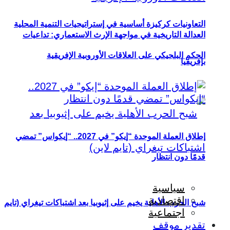
التعاونيات كركيزة أساسية في إستراتيجيات التنمية المحلية
العدالة التاريخية في مواجهة الإرث الاستعماري: تداعيات
الحكم البلجيكي على العلاقات الأوروبية الإفريقية
بإفريقيا
إطلاق العملة الموحدة “إيكو” في 2027.. “إيكواس” تمضي
قدمًا دون انتظار
سياسية
اقتصادية
شبح الحرب الأهلية يخيم على إثيوبيا بعد اشتباكات تيغراي (تايم
اجتماعية
تقدير موقف