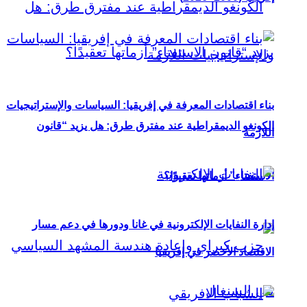
بناء اقتصادات المعرفة في إفريقيا: السياسات والإستراتيجيات
الكونغو الديمقراطية عند مفترق طرق: هل يزيد “قانون
اللازمة
الاستفتاء” أزماتها تعقيدًا؟
إدارة النفايات الإلكترونية في غانا ودورها في دعم مسار
الاقتصاد الأخضر في إفريقيا