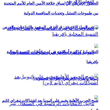
الحضور الإفريقي في سباق خلافة الأمين العام للأمم المتحدة
بين طموحات التمثيل وتحديات المنافسة الدولية
تهريب النمل الإفريقي: قراءة في المشهد والتداعيات والفرص
التعاونيات كركيزة أساسية في إستراتيجيات التنمية المحلية
بإفريقيا
إثيوبيا والقرن الإفريقي: تحوُّلات محسوبة؟
شبح الحرب الأهلية يخيم على إثيوبيا بعد اشتباكات تيغراي (تايم