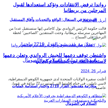
رواندا ترفض الانتقادات وتؤكد استعدادها لقبول
المرحلين من بريطانيا
المدرسة في السنغال: الواقع والتحديات وآفاق المستقبل
أبريل 28, 2024
قالت حكومة الرئيس الرواندي بول كاجامي إنها ستستقبل عددا من
المهاجرين سترسله بريطانيا، وحثت المنتقدين "الصاخبين" لخطة
الترحيل على السماح ...
واشنطن توقف دعمها للجيش الرواندي وتعلن دعمها
لاستعادة الثقة بين كينشاسا وكيغالي
فبراير 26, 2024
أعلنت سفيرة الولايات المتحدة لدى جمهورية الكونغو الديمقراطية،
لاسي تاملين، في ختام إقامتها التي استمرت 72 ساعة في غوما،
متلازمة مقديشو: القرار 2719 واختبار استدامة عمليات
عاصمة ...
السلام في الصومال