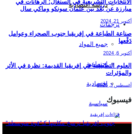
الانتخابات التشريعية في السنغال: الرهانات في
دراسة اقتصادية
مبارزة عن بُعْد بين عثمان سونكو وماكي سال
أكتوبر 21, 2024
ترجمات
صناعة الطباعة في إفريقيا جنوب الصحراء وعوامل
دَفْعها
جميع المواد
أكتوبر 6, 2024
اجتماعية
العلوم التطبيقية في إفريقيا القديمة: نظرة في الأثر
والمؤثرات
اقتصادية
أغسطس 3, 2026
فيسبوك
سياسية