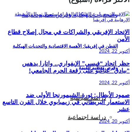
الاتحاد الإفريقي والشراكات في مجال إصلاح قطاع
الأمن
القطن في إفريقيا: الأهمية الاقتصادية والتحديات الهيكلية
أكتوبر 22, 2024
حظر اتحاد “فيسي” الإيفواري.. واتارا يدهس
وفرص تعظيم القيمة
“بيادق” غباغبو على رقعة الحرم الجامعي!
أكتوبر 22, 2024
صمود الأبطال: ثورة الشيمورنجا الأولى ضد
دراسة سياسية
الاستعمار البريطاني في زيمبابوي خلال القرن التاسع
عشر
دراسة اجتماعية
أكتوبر 20, 2024