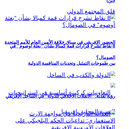
لاين)
الحضور الإفريقي في سباق خلافة الأمين العام للأمم المتحدة
8 نقاط تشرح قرارات قمة كمبالا بشأن “بعثة أوصوم” في
الصومال؟
بين طموحات التمثيل وتحديات المنافسة الدولية
رؤية نقدية: “الانقلاب الأخلاقي للدولة” في الساحل الإفريقي