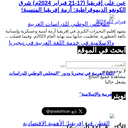
عين على إفريقيا (17-21 فبراير 2024م) شرق
الكونغو الديموقراطية: أزمة إفريقيا المنسية!
فبراير 22, 2024
يشهد إقليم البحيرات الكبرى في إفريقيا أزمة أمنية وعسكرية وإنسانية
بالغة الخطورة، تعاظمت حدّتها منذ نهاية العام 2023م، وفيما فشلت ...
ابحث في الموقع
لا توجد نتيجة
اللغة العربية في نيجيريا ودور “المجلس الوطني للدراسات
مشاهدة جميع النتائج
يشغل حاليا
تويتر
العربية والإسلامية”
الأكثر قراءة (أسبوع)