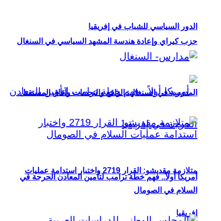
الدور السياسي للشباب في إفريقيا
حزب كيراي وإعادة هندسة المشهد السياسي في السنغال
المدرسة في السنغال: الواقع والتحديات وآفاق المستقبل
متلازمة مقديشو: القرار 2719 واختبار استدامة عمليات
أمريكا أولاً.. فهم خطة ترامب لتأمين المعادن الحرجة في
السلام في الصومال
إفريقيا