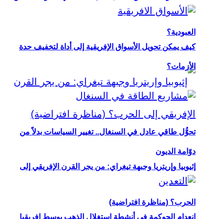
العبودية؟
كيف يمكن تحويل الأسواق الإفريقية إلى أداة لتخفيف حدة
الأزمات؟
تحوُّل طاقي عادل في السنغال.. تغيير السياسات بدلاً من
دوّامة الديون
إثيوبيا وإريتريا وجبهة تيغراي: من يجر القرن الإفريقي إلى
الحرب؟ (مناظرة افتراضية)
انعدام الحوكمة في أنشطة استغلال الذهب بوسط إفريقيا