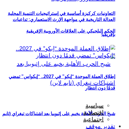
التعاونيات كركيزة أساسية في إستراتيجيات التنمية المحلية
العدالة التاريخية في مواجهة الإرث الاستعماري: تداعيات
الحكم البلجيكي على العلاقات الأوروبية الإفريقية
بإفريقيا
إطلاق العملة الموحدة “إيكو” في 2027.. “إيكواس” تمضي
قدمًا دون انتظار
سياسية
اقتصادية
شبح الحرب الأهلية يخيم على إثيوبيا بعد اشتباكات تيغراي (تايم
اجتماعية
تقدير موقف