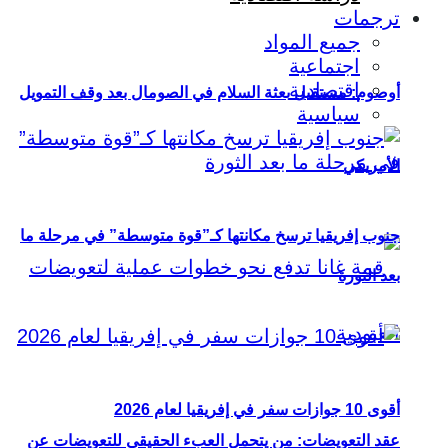
ترجمات
جميع المواد
اجتماعية
اقتصادية
أوصوم: مستقبل بعثة السلام في الصومال بعد وقف التمويل
سياسية
الأمريكي
جنوب إفريقيا ترسخ مكانتها كـ”قوة متوسطة” في مرحلة ما
بعد الثورة
أقوى 10 جوازات سفر في إفريقيا لعام 2026
عقد التعويضات: من يتحمل العبء الحقيقي للتعويضات عن