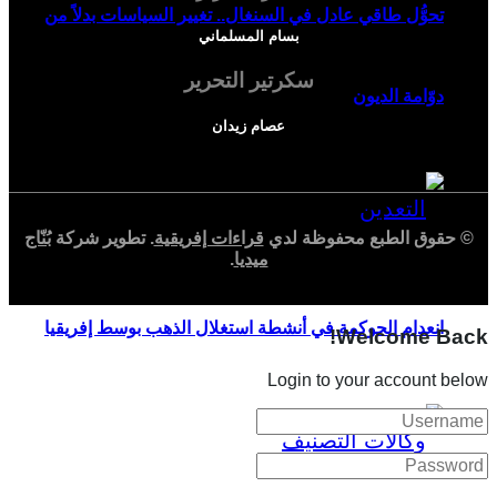
تحوُّل طاقي عادل في السنغال.. تغيير السياسات بدلاً من
بسام المسلماني
سكرتير التحرير
دوّامة الديون
عصام زيدان
© حقوق الطبع محفوظة لدي
قراءات إفريقية
. تطوير شركة
بُنّاج
ميديا
.
انعدام الحوكمة في أنشطة استغلال الذهب بوسط إفريقيا
Welcome Back!
Login to your account below