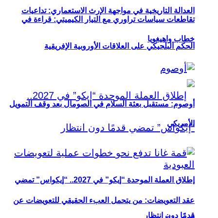
العدالة التاريخية في مواجهة الإرث الاستعماري: تداعيات
تقاطعات سياسات تراوري مع التيار الكيميتي: قراءة في
خطاب واهيغويا
الحكم البلجيكي على العلاقات الأوروبية الإفريقية
أوصوم: مستقبل بعثة السلام في الصومال بعد وقف التمويل
الأمريكي
إطلاق العملة الموحدة “إيكو” في 2027.. “إيكواس” تمضي
عقد التعويضات: من يتحمل العبء الحقيقي للتعويضات عن
قدمًا دون انتظار