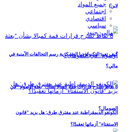
جميع المواد
لاين)
اجتماعي
اقتصادي
سياسي
كيف تعيد التكنولوجيا العسكرية رسم التحالفات الأمنية في
مالي؟
8 نقاط تشرح قرارات قمة كمبالا بشأن “بعثة أوصوم” في
الصومال؟
الكونغو الديمقراطية عند مفترق طرق: هل يزيد “قانون
الاستفتاء” أزماتها تعقيدًا؟