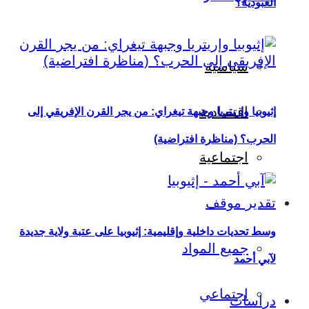
العبودية؟
سياسية
اقتصادية
إثيوبيا وإريتريا وجبهة تيغراي: من يجر القرن الإفريقي إلى
الحرب؟ (مناظرة افتراضية)
اجتماعية
تقدير موقف
وسط تحديات داخلية وإقليمية: إثيوبيا على عتبة ولاية جديدة
جميع المواد
لآبي أحمد
اجتماعي
دراسات