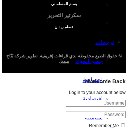
دراسة اجتماعية
بسام المسلماني
سكرتير التحرير
دراسة اقتصادية
عصام زيدان
ترجمات
© حقوق الطبع محفوظة لدي
قراءات إفريقية
. تطوير شركة
بُنّاج
جميع المواد
ميديا
.
اجتماعية
Welcome Back!
Login to your account below
اقتصادية
سياسية
Remember Me