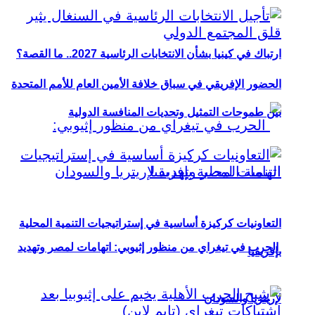
ارتباك في كينيا بشأن الانتخابات الرئاسية 2027.. ما القصة؟
الحضور الإفريقي في سباق خلافة الأمين العام للأمم المتحدة
بين طموحات التمثيل وتحديات المنافسة الدولية
التعاونيات كركيزة أساسية في إستراتيجيات التنمية المحلية
الحرب في تيغراي من منظور إثيوبي: اتهامات لمصر وتهديد
بإفريقيا
لإريتريا والسودان