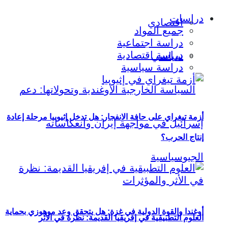
دراسات
اقتصادي
جميع المواد
دراسة اجتماعية
دراسة اقتصادية
سياسي
دراسة سياسية
أزمة تيغراي على حافة الانفجار: هل تدخل إثيوبيا مرحلة إعادة
إنتاج الحرب؟
أوغندا والقوة الدولية في غزة: هل يتحقق وعد موهوزي بحماية
العلوم التطبيقية في إفريقيا القديمة: نظرة في الأثر