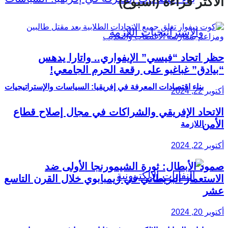
الأكثر قراءة (أسبوع)
حظر اتحاد “فيسي” الإيفواري.. واتارا يدهس
“بيادق” غباغبو على رقعة الحرم الجامعي!
بناء اقتصادات المعرفة في إفريقيا: السياسات والإستراتيجيات
أكتوبر 22, 2024
الاتحاد الإفريقي والشراكات في مجال إصلاح قطاع
الأمن
اللازمة
أكتوبر 22, 2024
صمود الأبطال: ثورة الشيمورنجا الأولى ضد
الاستعمار البريطاني في زيمبابوي خلال القرن التاسع
عشر
أكتوبر 20, 2024