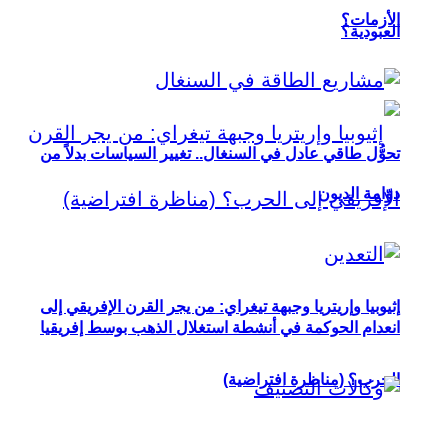
الأزمات؟
العبودية؟
تحوُّل طاقي عادل في السنغال.. تغيير السياسات بدلاً من
دوّامة الديون
إثيوبيا وإريتريا وجبهة تيغراي: من يجر القرن الإفريقي إلى
انعدام الحوكمة في أنشطة استغلال الذهب بوسط إفريقيا
الحرب؟ (مناظرة افتراضية)