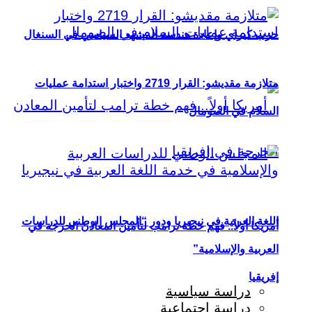
حزب كيراي وإعادة هندسة المشهد السياسي في السنغال
متلازمة مقديشو: القرار 2719 واختبار استدامة عمليات
السلام في الصومال
اللغة العربية في نيجيريا ودور “المجلس الوطني للدراسات
أمريكا أولاً.. فهم خطة ترامب لتأمين المعادن الحرجة في
العربية والإسلامية”
إفريقيا
دراسة سياسية
دراسة اجتماعية