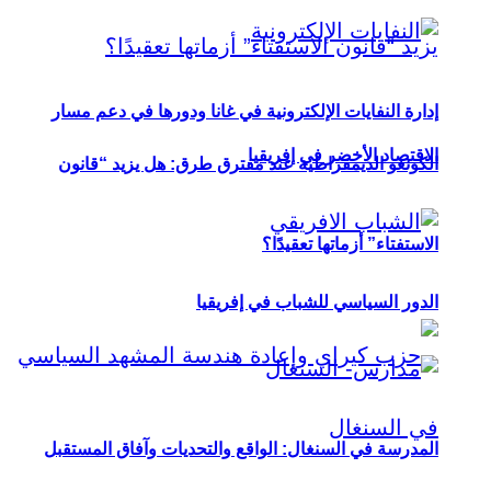
إدارة النفايات الإلكترونية في غانا ودورها في دعم مسار
الاقتصاد الأخضر في إفريقيا
الكونغو الديمقراطية عند مفترق طرق: هل يزيد “قانون
الاستفتاء” أزماتها تعقيدًا؟
الدور السياسي للشباب في إفريقيا
المدرسة في السنغال: الواقع والتحديات وآفاق المستقبل