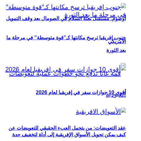
أوصوم: مستقبل بعثة السلام في الصومال بعد وقف التمويل
جنوب إفريقيا ترسخ مكانتها كـ”قوة متوسطة” في مرحلة ما
الأمريكي
بعد الثورة
أقوى 10 جوازات سفر في إفريقيا لعام 2026
عقد التعويضات: من يتحمل العبء الحقيقي للتعويضات عن
كيف يمكن تحويل الأسواق الإفريقية إلى أداة لتخفيف حدة