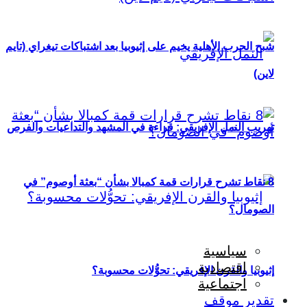
شبح الحرب الأهلية يخيم على إثيوبيا بعد اشتباكات تيغراي (تايم
لاين)
تهريب النمل الإفريقي: قراءة في المشهد والتداعيات والفرص
8 نقاط تشرح قرارات قمة كمبالا بشأن “بعثة أوصوم” في
الصومال؟
سياسية
اقتصادية
إثيوبيا والقرن الإفريقي: تحوُّلات محسوبة؟
اجتماعية
تقدير موقف