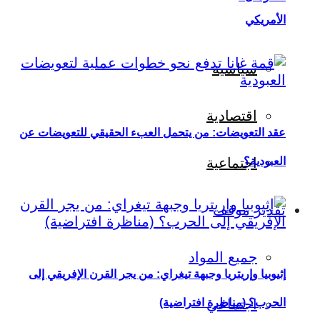
الأمريكي
سياسية
اقتصادية
عقد التعويضات: من يتحمل العبء الحقيقي للتعويضات عن
العبودية؟
اجتماعية
تقدير موقف
جميع المواد
إثيوبيا وإريتريا وجبهة تيغراي: من يجر القرن الإفريقي إلى
اجتماعي
الحرب؟ (مناظرة افتراضية)