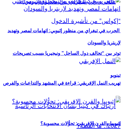
الحرب في تيغراي من منظور إثيوبي: اتهامات لمصر وتهديد
لإريتريا والسودان
توتر بين “تحالف دول الساحل” ونيجيريا بسبب تصريحات
تينوبو
تهريب النمل الإفريقي: قراءة في المشهد والتداعيات والفرص
إثيوبيا والقرن الإفريقي: تحوُّلات محسوبة؟