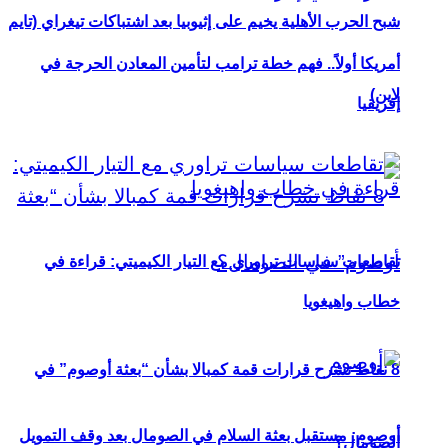
شبح الحرب الأهلية يخيم على إثيوبيا بعد اشتباكات تيغراي (تايم
أمريكا أولاً.. فهم خطة ترامب لتأمين المعادن الحرجة في
لاين)
إفريقيا
تقاطعات سياسات تراوري مع التيار الكيميتي: قراءة في
خطاب واهيغويا
8 نقاط تشرح قرارات قمة كمبالا بشأن “بعثة أوصوم” في
أوصوم: مستقبل بعثة السلام في الصومال بعد وقف التمويل
الصومال؟