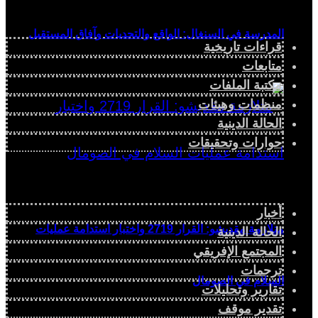
المدرسة في السنغال: الواقع والتحديات وآفاق المستقبل
قراءات تاريخية
متابعات
مكتبة الملفات
منظمات وهيئات
الحالة الدينية
حوارات وتحقيقات
أخبار
متلازمة مقديشو: القرار 2719 واختبار استدامة عمليات
الحالة الدينية
المجتمع الإفريقي
ترجمات
السلام في الصومال
تقارير وتحليلات
تقدير موقف