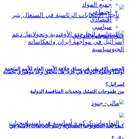
جميع المواد
اجتماعي
اقتصادي
سياسي
الحضور الإفريقي في سباق خلافة الأمين العام للأمم المتحدة
أوغندا والقوة الدولية في غزة: هل يتحقق وعد موهوزي بحماية
إسرائيل؟
بين طموحات التمثيل وتحديات المنافسة الدولية
كيف تعيد التكنولوجيا العسكرية رسم التحالفات الأمنية في
مالي؟