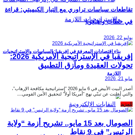
تقاطعات سياسات تراوري مع التيار الكيميتي: قراءة
في خطاب واهيغويا
يوليو 22, 2026
بناء اقتصادات المعرفة في إفريقيا: السياسات والإستراتيجيات
إفريقيا في الإستراتيجية الأمريكية 2026:
تحولات العقيدة ومآزق التطبيق
اللازمة
مايو 21, 2026
أصدر البيت الأبيض في 6 مايو 2026 "إستراتيجية مكافحة الإرهاب"،
والتي أعلنت عن تبنّي نهج "أمريكا أولاً" لتحقيق الأمن القومي....
Details
للمزيد
الصومال بعد 15 مايو.. تشريح أزمة “ولاية
الرئيس” في 9 نقاط