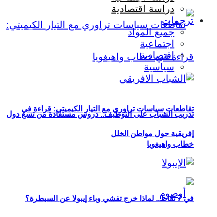
دراسة اقتصادية
ترجمات
جميع المواد
اجتماعية
اقتصادية
سياسية
تقاطعات سياسات تراوري مع التيار الكيميتي: قراءة في
تدريب الشباب على التوظيف.. دروس مستفادة من تسع دول
إفريقية حول مواطن الخلل
خطاب واهيغويا
في 7 نقاط.. لماذا خرج تفشي وباء إيبولا عن السيطرة؟