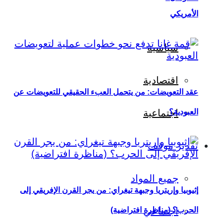
الأمريكي
سياسية
اقتصادية
عقد التعويضات: من يتحمل العبء الحقيقي للتعويضات عن
العبودية؟
اجتماعية
تقدير موقف
جميع المواد
إثيوبيا وإريتريا وجبهة تيغراي: من يجر القرن الإفريقي إلى
اجتماعي
الحرب؟ (مناظرة افتراضية)