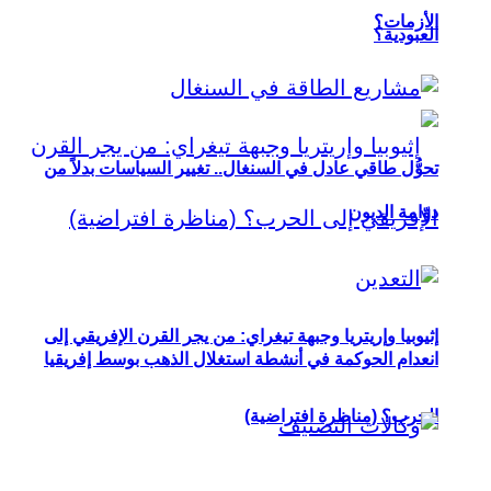
الأزمات؟
العبودية؟
تحوُّل طاقي عادل في السنغال.. تغيير السياسات بدلاً من
دوّامة الديون
إثيوبيا وإريتريا وجبهة تيغراي: من يجر القرن الإفريقي إلى
انعدام الحوكمة في أنشطة استغلال الذهب بوسط إفريقيا
الحرب؟ (مناظرة افتراضية)