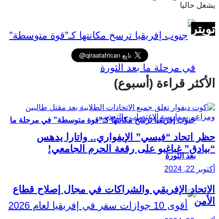
يشغل حاليا
تويتر
الأكثر قراءة (أسبوع)
جنوب إفريقيا ترسخ مكانتها كـ”قوة متوسطة” في مرحلة ما
حظر اتحاد “فيسي” الإيفواري.. واتارا يدهس
“بيادق” غباغبو على رقعة الحرم الجامعي!
بعد الثورة
أكتوبر 22, 2024
الاتحاد الإفريقي والشراكات في مجال إصلاح قطاع
الأمن