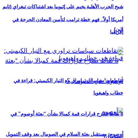
شبح الحرب الأهلية يخيم على إثيوبيا بعد اشتباكات تيغراي (تايم
أمريكا أولاً.. فهم خطة ترامب لتأمين المعادن الحرجة في
لاين)
إفريقيا
تقاطعات سياسات تراوري مع التيار الكيميتي: قراءة في
خطاب واهيغويا
8 نقاط تشرح قرارات قمة كمبالا بشأن “بعثة أوصوم” في
أوصوم: مستقبل بعثة السلام في الصومال بعد وقف التمويل
الصومال؟