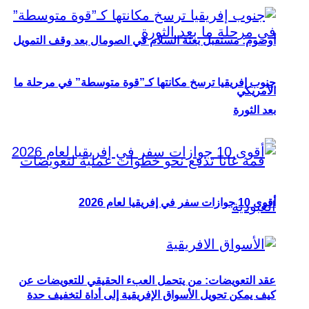
أوصوم: مستقبل بعثة السلام في الصومال بعد وقف التمويل
جنوب إفريقيا ترسخ مكانتها كـ”قوة متوسطة” في مرحلة ما
الأمريكي
بعد الثورة
أقوى 10 جوازات سفر في إفريقيا لعام 2026
عقد التعويضات: من يتحمل العبء الحقيقي للتعويضات عن
كيف يمكن تحويل الأسواق الإفريقية إلى أداة لتخفيف حدة