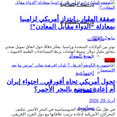
دراسة اجتماعية
صفقة المليار.. ابتزاز أمريكي لزامبيا
دراسة اقتصادية
بمعادلة “الدواء مقابل المعادن”!
ترجمات
مايو 2, 2026
توتر بين الولايات المتحدة وزامبيا، يفجّر خلافًا حول اتفاق تمويل صحي
يتجاوز مليار دولار، وسط اتهامات بربط المساعدات الطبية الحيوية...
جميع المواد
Details
للمزيد
اجتماعية
تحول أمريكي تجاه أفورقي.. احتواء إيران
أم إعادة تموضع بالبحر الأحمر؟
اقتصادية
أبريل 29, 2026
سياسية
في ظل تصاعد التوترات الجيوسياسية في البحر الأحمر، تتكثف
التحركات الأمريكية لإعادة ترتيب علاقاتها مع دول القرن الإفريقي،