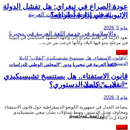
عودة الصراع في تيغراي: هل تفشل الدولة
الإثيوبية في إدارة أطرافه؟
مايو 5, 2026
تعود الأزمة في إقليم تيغراي إلى واجهة المشهد السياسي في إثيوبيا
في مرحلةٍ تبدو فيها البلاد وكأنها خرجت من حرب...
Details
للمزيد
اللغة العربية في نيجيريا ودور “المجلس الوطني للدراسات
قانون الاستفتاء.. هل يستنسخ تشيسيكيدي
“انقلاب” كابيلا الدستوري؟
العربية والإسلامية”
مايو 3, 2026
يتصاعد الجدل في جمهورية الكونغو الديمقراطية حول قانون الاستفتاء
ومخاوف تعديل الدستور، وسط تساؤلات بشأن سعي تشيسيكيدي
دراسة سياسية
لإحياء إرث كابيلا...
Details
للمزيد