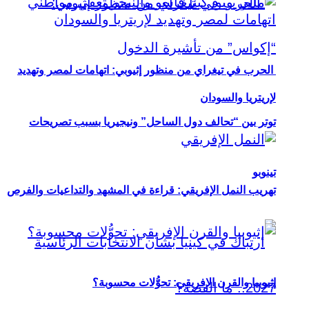
الحرب في تيغراي من منظور إثيوبي: اتهامات لمصر وتهديد
لإريتريا والسودان
توتر بين “تحالف دول الساحل” ونيجيريا بسبب تصريحات
تينوبو
تهريب النمل الإفريقي: قراءة في المشهد والتداعيات والفرص
إثيوبيا والقرن الإفريقي: تحوُّلات محسوبة؟