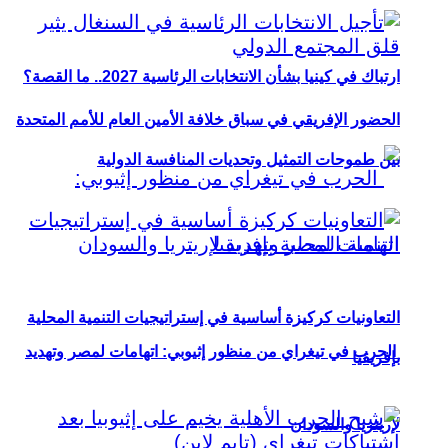
ارتباك في كينيا بشأن الانتخابات الرئاسية 2027.. ما القصة؟
الحضور الإفريقي في سباق خلافة الأمين العام للأمم المتحدة
بين طموحات التمثيل وتحديات المنافسة الدولية
التعاونيات كركيزة أساسية في إستراتيجيات التنمية المحلية
الحرب في تيغراي من منظور إثيوبي: اتهامات لمصر وتهديد
بإفريقيا
لإريتريا والسودان