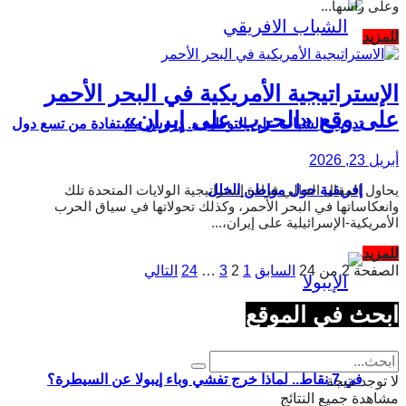
وعلى رأسها...
Details
للمزيد
الإستراتيجية الأمريكية في البحر الأحمر
على وقع «الحرب على إيران»
تدريب الشباب على التوظيف.. دروس مستفادة من تسع دول
أبريل 23, 2026
يحاول المقال الحالي قراءة إستراتيجية الولايات المتحدة تلك
إفريقية حول مواطن الخلل
وانعكاساتها في البحر الأحمر، وكذلك تحولاتها في سياق الحرب
الأمريكية-الإسرائيلية على إيران،...
Details
للمزيد
الصفحة 2 من 24
السابق
1
2
3
…
24
التالي
ابحث في الموقع
في 7 نقاط.. لماذا خرج تفشي وباء إيبولا عن السيطرة؟
لا توجد نتيجة
مشاهدة جميع النتائج