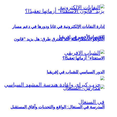
إدارة النفايات الإلكترونية في غانا ودورها في دعم مسار
الاقتصاد الأخضر في إفريقيا
الكونغو الديمقراطية عند مفترق طرق: هل يزيد “قانون
الاستفتاء” أزماتها تعقيدًا؟
الدور السياسي للشباب في إفريقيا
المدرسة في السنغال: الواقع والتحديات وآفاق المستقبل