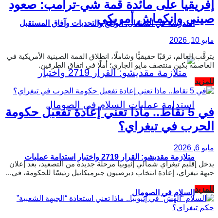
إفريقيا على مائدة قمة شي-ترامب: صعود
صيني وانكماش أمريكي
المدرسة في السنغال: الواقع والتحديات وآفاق المستقبل
مايو 10, 2026
يترقَّب العالم، ترقبًا حقيقيًّا وشاملًا، انطلاق القمة الصينية الأمريكية في
العاصمة بكين منتصف مايو الجاري؛ أملًا في اتفاق الطرفين.
Details
للمزيد
في 5 نقاط.. ماذا تعني إعادة تفعيل حكومة
الحرب في تيغراي؟
مايو 6, 2026
متلازمة مقديشو: القرار 2719 واختبار استدامة عمليات
يدخل إقليم تيغراي شمالي إثيوبيا مرحلة جديدة من التصعيد، بعد إعلان
جبهة تيغراي، إعادة انتخاب دبرصيون جبرميكائيل رئيسًا للحكومة، في...
Details
للمزيد
السلام في الصومال