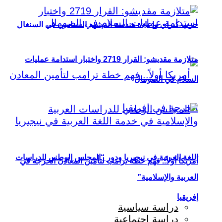
حزب كيراي وإعادة هندسة المشهد السياسي في السنغال
متلازمة مقديشو: القرار 2719 واختبار استدامة عمليات
السلام في الصومال
اللغة العربية في نيجيريا ودور “المجلس الوطني للدراسات
أمريكا أولاً.. فهم خطة ترامب لتأمين المعادن الحرجة في
العربية والإسلامية”
إفريقيا
دراسة سياسية
دراسة اجتماعية