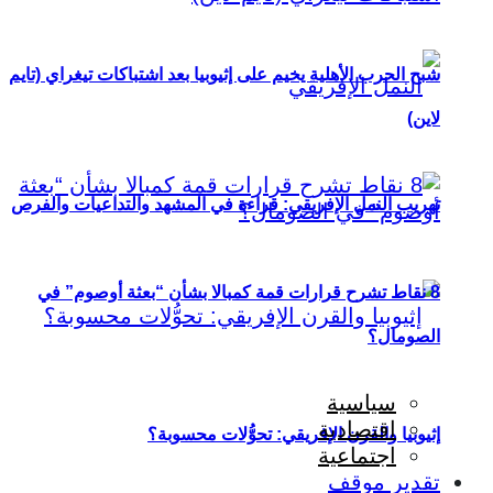
شبح الحرب الأهلية يخيم على إثيوبيا بعد اشتباكات تيغراي (تايم
لاين)
تهريب النمل الإفريقي: قراءة في المشهد والتداعيات والفرص
8 نقاط تشرح قرارات قمة كمبالا بشأن “بعثة أوصوم” في
الصومال؟
سياسية
اقتصادية
إثيوبيا والقرن الإفريقي: تحوُّلات محسوبة؟
اجتماعية
تقدير موقف