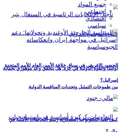
جميع المواد
اجتماعي
اقتصادي
سياسي
الحضور الإفريقي في سباق خلافة الأمين العام للأمم المتحدة
أوغندا والقوة الدولية في غزة: هل يتحقق وعد موهوزي بحماية
إسرائيل؟
بين طموحات التمثيل وتحديات المنافسة الدولية
كيف تعيد التكنولوجيا العسكرية رسم التحالفات الأمنية في
مالي؟