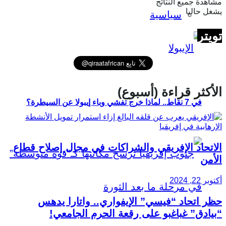
مشاهدة جميع النتائج
يشغل حاليا
سياسية
تويتر
الأكثر قراءة (أسبوع)
في 7 نقاط.. لماذا خرج تفشي وباء إيبولا عن السيطرة؟
الاتحاد الإفريقي والشراكات في مجال إصلاح قطاع
الأمن
أكتوبر 22, 2024
حظر اتحاد “فيسي” الإيفواري.. واتارا يدهس
“بيادق” غباغبو على رقعة الحرم الجامعي!