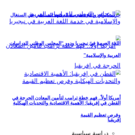
حزب كيراي وإعادة هندسة المشهد السياسي في السنغال
اللغة العربية في نيجيريا ودور “المجلس الوطني للدراسات
العربية والإسلامية”
أمريكا أولاً.. فهم خطة ترامب لتأمين المعادن الحرجة في
القطن في إفريقيا: الأهمية الاقتصادية والتحديات الهيكلية
وفرص تعظيم القيمة
إفريقيا
دراسة سياسية