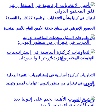
ارتباك في كينيا بشأن الانتخابات الرئاسية 2027.. ما القصة؟
الحضور الإفريقي في سباق خلافة الأمين العام للأمم المتحدة
بين طموحات التمثيل وتحديات المنافسة الدولية
التعاونيات كركيزة أساسية في إستراتيجيات التنمية المحلية
الحرب في تيغراي من منظور إثيوبي: اتهامات لمصر وتهديد
بإفريقيا
لإريتريا والسودان