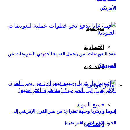
الأمريكي
سياسية
اقتصادية
عقد التعويضات: من يتحمل العبء الحقيقي للتعويضات عن
العبودية؟
اجتماعية
تقدير موقف
جميع المواد
إثيوبيا وإريتريا وجبهة تيغراي: من يجر القرن الإفريقي إلى
اجتماعي
الحرب؟ (مناظرة افتراضية)