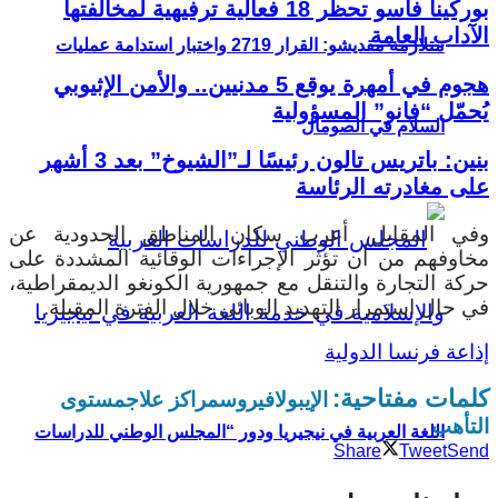
بوركينا فاسو تحظر 18 فعالية ترفيهية لمخالفتها
الآداب العامة
متلازمة مقديشو: القرار 2719 واختبار استدامة عمليات
هجوم في أمهرة يوقع 5 مدنيين.. والأمن الإثيوبي
يُحمّل “فانو” المسؤولية
السلام في الصومال
بنين: باتريس تالون رئيسًا لـ”الشيوخ” بعد 3 أشهر
على مغادرته الرئاسة
وفي المقابل، أعرب سكان المناطق الحدودية عن
مخاوفهم من أن تؤثر الإجراءات الوقائية المشددة على
حركة التجارة والتنقل مع جمهورية الكونغو الديمقراطية،
في حال استمرار التهديد الوبائي خلال الفترة المقبلة.
إذاعة فرنسا الدولية
كلمات مفتاحية:
الإيبولا
فيروس
مراكز علاج
مستوى
التأهب
اللغة العربية في نيجيريا ودور “المجلس الوطني للدراسات
Share
Tweet
Send