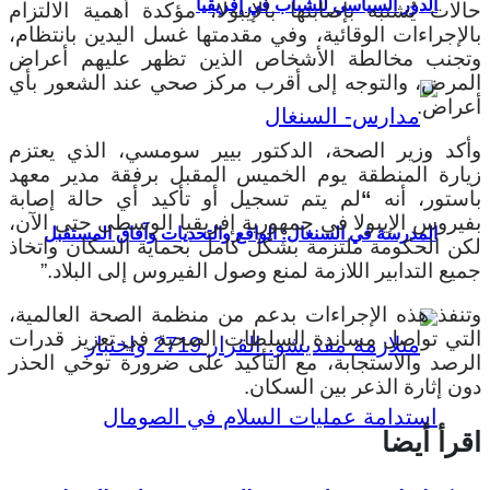
الدور السياسي للشباب في إفريقيا
حالات يُشتبه بإصابتها بالإيبولا، مؤكدة أهمية الالتزام
بالإجراءات الوقائية، وفي مقدمتها غسل اليدين بانتظام،
وتجنب مخالطة الأشخاص الذين تظهر عليهم أعراض
المرض، والتوجه إلى أقرب مركز صحي عند الشعور بأي
أعراض.
وأكد وزير الصحة، الدكتور بيير سومسي، الذي يعتزم
زيارة المنطقة يوم الخميس المقبل برفقة مدير معهد
باستور، أنه
“
لم يتم تسجيل أو تأكيد أي حالة إصابة
بفيروس الإيبولا في جمهورية إفريقيا الوسطى حتى الآن،
المدرسة في السنغال: الواقع والتحديات وآفاق المستقبل
لكن الحكومة ملتزمة بشكل كامل بحماية السكان واتخاذ
جميع التدابير اللازمة لمنع وصول الفيروس إلى البلاد.”
وتنفذ هذه الإجراءات بدعم من منظمة الصحة العالمية،
التي تواصل مساندة السلطات الصحية في تعزيز قدرات
الرصد والاستجابة، مع التأكيد على ضرورة توخي الحذر
دون إثارة الذعر بين السكان.
اقرأ أيضا