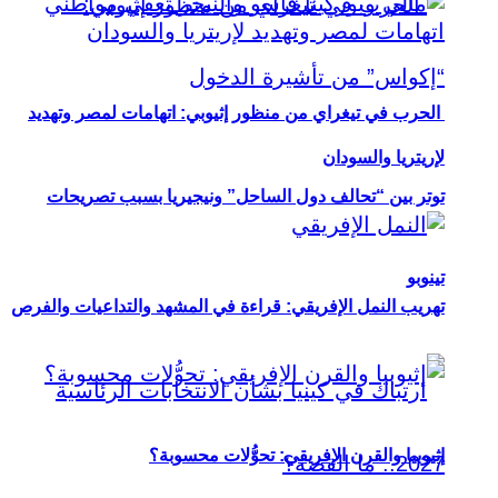
الحرب في تيغراي من منظور إثيوبي: اتهامات لمصر وتهديد
لإريتريا والسودان
توتر بين “تحالف دول الساحل” ونيجيريا بسبب تصريحات
تينوبو
تهريب النمل الإفريقي: قراءة في المشهد والتداعيات والفرص
إثيوبيا والقرن الإفريقي: تحوُّلات محسوبة؟