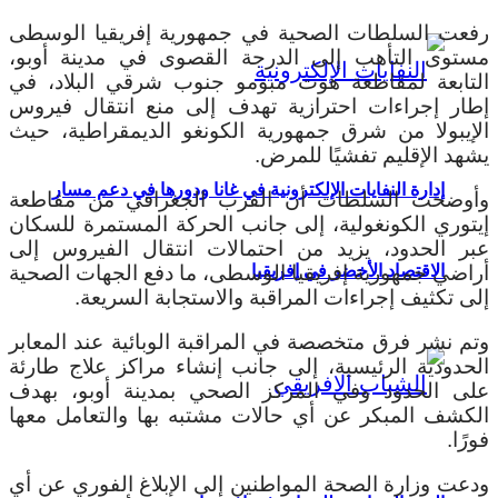
رفعت السلطات الصحية في جمهورية إفريقيا الوسطى
مستوى التأهب إلى الدرجة القصوى في مدينة أوبو،
التابعة لمقاطعة هوت مبومو جنوب شرقي البلاد، في
إطار إجراءات احترازية تهدف إلى منع انتقال فيروس
الإيبولا من شرق جمهورية الكونغو الديمقراطية، حيث
يشهد الإقليم تفشيًا للمرض.
إدارة النفايات الإلكترونية في غانا ودورها في دعم مسار
وأوضحت السلطات أن القرب الجغرافي من مقاطعة
إيتوري الكونغولية، إلى جانب الحركة المستمرة للسكان
عبر الحدود، يزيد من احتمالات انتقال الفيروس إلى
الاقتصاد الأخضر في إفريقيا
أراضي جمهورية إفريقيا الوسطى، ما دفع الجهات الصحية
إلى تكثيف إجراءات المراقبة والاستجابة السريعة.
وتم نشر فرق متخصصة في المراقبة الوبائية عند المعابر
الحدودية الرئيسية، إلى جانب إنشاء مراكز علاج طارئة
على الحدود وفي المركز الصحي بمدينة أوبو، بهدف
الكشف المبكر عن أي حالات مشتبه بها والتعامل معها
فورًا.
ودعت وزارة الصحة المواطنين إلى الإبلاغ الفوري عن أي