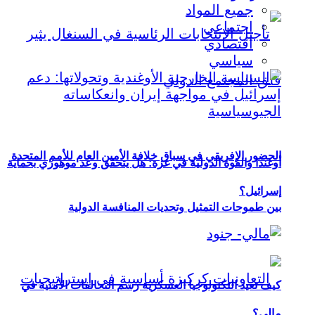
جميع المواد
اجتماعي
اقتصادي
سياسي
الحضور الإفريقي في سباق خلافة الأمين العام للأمم المتحدة
أوغندا والقوة الدولية في غزة: هل يتحقق وعد موهوزي بحماية
إسرائيل؟
بين طموحات التمثيل وتحديات المنافسة الدولية
كيف تعيد التكنولوجيا العسكرية رسم التحالفات الأمنية في
مالي؟