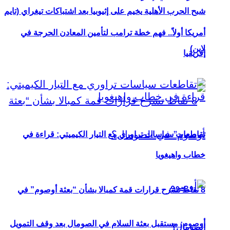
شبح الحرب الأهلية يخيم على إثيوبيا بعد اشتباكات تيغراي (تايم
أمريكا أولاً.. فهم خطة ترامب لتأمين المعادن الحرجة في
لاين)
إفريقيا
تقاطعات سياسات تراوري مع التيار الكيميتي: قراءة في
خطاب واهيغويا
8 نقاط تشرح قرارات قمة كمبالا بشأن “بعثة أوصوم” في
أوصوم: مستقبل بعثة السلام في الصومال بعد وقف التمويل
الصومال؟