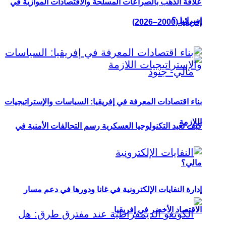
علاقة الذهب بالصراعات المسلحة والاقتصادات الموازية في
إسرائيل؟
إفريقيا (2000–2026)
بناء اقتصادات المعرفة في إفريقيا: السياسات والإستراتيجيات
اللازمة
كيف تعيد التكنولوجيا العسكرية رسم التحالفات الأمنية في
مالي؟
إدارة النفايات الإلكترونية في غانا ودورها في دعم مسار
الاقتصاد الأخضر في إفريقيا