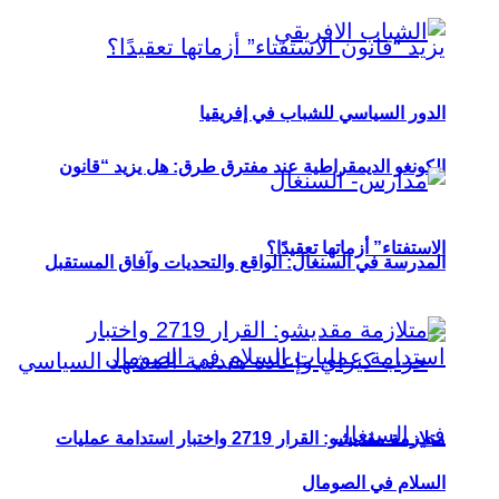
الدور السياسي للشباب في إفريقيا
الكونغو الديمقراطية عند مفترق طرق: هل يزيد “قانون
الاستفتاء” أزماتها تعقيدًا؟
المدرسة في السنغال: الواقع والتحديات وآفاق المستقبل
متلازمة مقديشو: القرار 2719 واختبار استدامة عمليات
السلام في الصومال