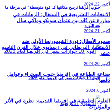
أكتوبر 22, 2024
جنوب إفريقيا ترسخ مكانتها كـ”قوة متوسطة” في مرحلة ما
الانتخابات التشريعية في السنغال: الرهانات في
مبارزة عن بُعْد بين عثمان سونكو وماكي سال
بعد الثورة
أكتوبر 21, 2024
صمود الأبطال: ثورة الشيمورنجا الأولى ضد
الاستعمار البريطاني في زيمبابوي خلال القرن التاسع
عشر
أكتوبر 20, 2024
صناعة الطباعة في إفريقيا جنوب الصحراء وعوامل
أقوى 10 جوازات سفر في إفريقيا لعام 2026
دَفْعها
أكتوبر 6, 2024
العلوم التطبيقية في إفريقيا القديمة: نظرة في الأثر
والمؤثرات