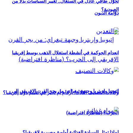
تحوُّل طاقي عادل في السنغال.. تغيير السياسات بدلاً من
العبودية؟
دوّامة الديون
انعدام الحوكمة في أنشطة استغلال الذهب بوسط إفريقيا
إثيوبيا وإريتريا وجبهة تيغراي: من يجر القرن الإفريقي إلى
وكالات التصنيف الثلاث: أرقام أم تحيّز في تقييم دول إفريقيا؟
الحرب؟ (مناظرة افتراضية)
لماذا تمثل السيادة الغذائية أولوية مصيرية لإفريقيا؟