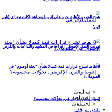
شبح الحرب الأهلية يخيم على إثيوبيا بعد اشتباكات تيغراي (تايم
لاين)
تهريب النمل الإفريقي: قراءة في المشهد والتداعيات والفرص
8 نقاط تشرح قرارات قمة كمبالا بشأن “بعثة أوصوم” في
الصومال؟
سياسية
اقتصادية
إثيوبيا والقرن الإفريقي: تحوُّلات محسوبة؟
اجتماعية
تقدير موقف