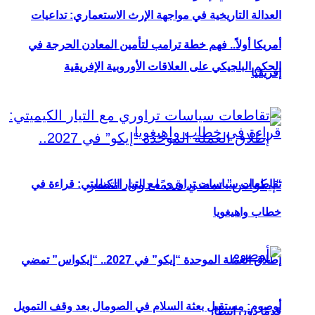
العدالة التاريخية في مواجهة الإرث الاستعماري: تداعيات
أمريكا أولاً.. فهم خطة ترامب لتأمين المعادن الحرجة في
الحكم البلجيكي على العلاقات الأوروبية الإفريقية
إفريقيا
تقاطعات سياسات تراوري مع التيار الكيميتي: قراءة في
خطاب واهيغويا
إطلاق العملة الموحدة “إيكو” في 2027.. “إيكواس” تمضي
أوصوم: مستقبل بعثة السلام في الصومال بعد وقف التمويل
قدمًا دون انتظار