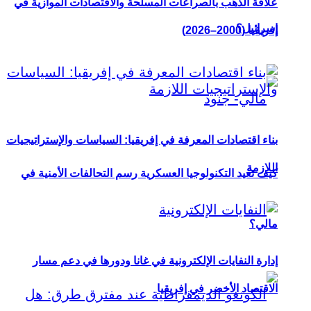
علاقة الذهب بالصراعات المسلحة والاقتصادات الموازية في
إسرائيل؟
إفريقيا (2000–2026)
بناء اقتصادات المعرفة في إفريقيا: السياسات والإستراتيجيات
اللازمة
كيف تعيد التكنولوجيا العسكرية رسم التحالفات الأمنية في
مالي؟
إدارة النفايات الإلكترونية في غانا ودورها في دعم مسار
الاقتصاد الأخضر في إفريقيا