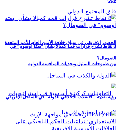
لاين)
الحضور الإفريقي في سباق خلافة الأمين العام للأمم المتحدة
8 نقاط تشرح قرارات قمة كمبالا بشأن “بعثة أوصوم” في
الصومال؟
بين طموحات التمثيل وتحديات المنافسة الدولية
رؤية نقدية: “الانقلاب الأخلاقي للدولة” في الساحل الإفريقي