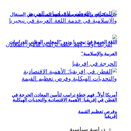
حزب كيراي وإعادة هندسة المشهد السياسي في السنغال
اللغة العربية في نيجيريا ودور “المجلس الوطني للدراسات
العربية والإسلامية”
أمريكا أولاً.. فهم خطة ترامب لتأمين المعادن الحرجة في
القطن في إفريقيا: الأهمية الاقتصادية والتحديات الهيكلية
وفرص تعظيم القيمة
إفريقيا
دراسة سياسية