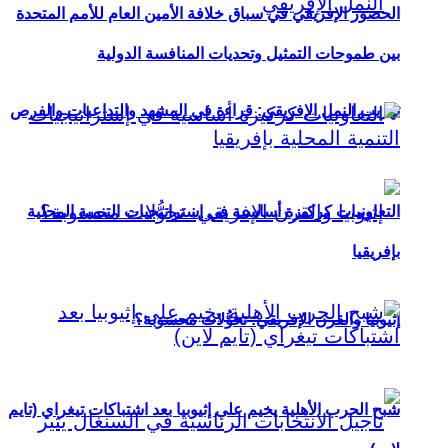
الحضور الإفريقي في سباق خلافة الأمين العام للأمم المتحدة
بين طموحات التمثيل وتحديات المنافسة الدولية
تهريب النمل الإفريقي: قراءة في المشهد والتداعيات والفرص
التعاونيات كركيزة أساسية في إستراتيجيات التنمية المحلية
بإفريقيا
إثيوبيا والقرن الإفريقي: تحوُّلات محسوبة؟
شبح الحرب الأهلية يخيم على إثيوبيا بعد اشتباكات تيغراي (تايم