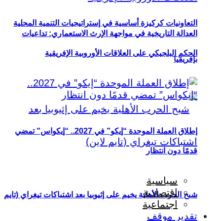
التعاونيات كركيزة أساسية في إستراتيجيات التنمية المحلية
العدالة التاريخية في مواجهة الإرث الاستعماري: تداعيات
الحكم البلجيكي على العلاقات الأوروبية الإفريقية
بإفريقيا
إطلاق العملة الموحدة “إيكو” في 2027.. “إيكواس” تمضي
قدمًا دون انتظار
سياسية
اقتصادية
شبح الحرب الأهلية يخيم على إثيوبيا بعد اشتباكات تيغراي (تايم
اجتماعية
تقدير موقف