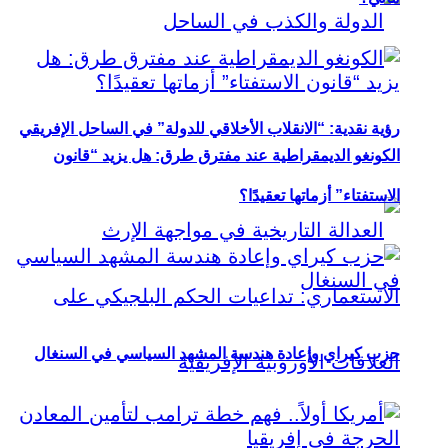
رؤية نقدية: “الانقلاب الأخلاقي للدولة” في الساحل الإفريقي
الكونغو الديمقراطية عند مفترق طرق: هل يزيد “قانون
الاستفتاء” أزماتها تعقيدًا؟
حزب كيراي وإعادة هندسة المشهد السياسي في السنغال