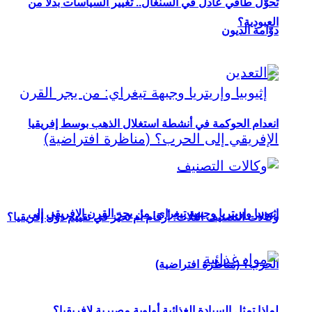
تحوُّل طاقي عادل في السنغال.. تغيير السياسات بدلاً من
العبودية؟
دوّامة الديون
انعدام الحوكمة في أنشطة استغلال الذهب بوسط إفريقيا
إثيوبيا وإريتريا وجبهة تيغراي: من يجر القرن الإفريقي إلى
وكالات التصنيف الثلاث: أرقام أم تحيّز في تقييم دول إفريقيا؟
الحرب؟ (مناظرة افتراضية)
لماذا تمثل السيادة الغذائية أولوية مصيرية لإفريقيا؟