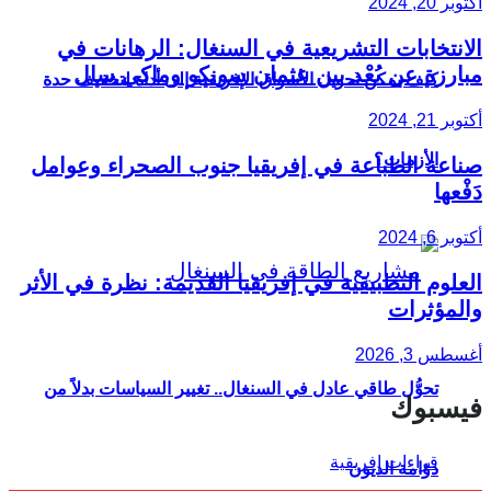
أكتوبر 20, 2024
الانتخابات التشريعية في السنغال: الرهانات في
مبارزة عن بُعْد بين عثمان سونكو وماكي سال
كيف يمكن تحويل الأسواق الإفريقية إلى أداة لتخفيف حدة
أكتوبر 21, 2024
الأزمات؟
صناعة الطباعة في إفريقيا جنوب الصحراء وعوامل
دَفْعها
أكتوبر 6, 2024
العلوم التطبيقية في إفريقيا القديمة: نظرة في الأثر
والمؤثرات
أغسطس 3, 2026
تحوُّل طاقي عادل في السنغال.. تغيير السياسات بدلاً من
فيسبوك
دوّامة الديون