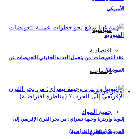
الأمريكي
سياسية
اقتصادية
عقد التعويضات: من يتحمل العبء الحقيقي للتعويضات عن
العبودية؟
اجتماعية
تقدير موقف
جميع المواد
إثيوبيا وإريتريا وجبهة تيغراي: من يجر القرن الإفريقي إلى
اجتماعي
الحرب؟ (مناظرة افتراضية)