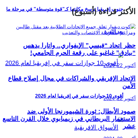
جنوب إفريقيا ترسخ مكانتها كـ”قوة متوسطة” في مرحلة ما
الأكثر قراءة (أسبوع)
بعد الثورة
حظر اتحاد “فيسي” الإيفواري.. واتارا يدهس
“بيادق” غباغبو على رقعة الحرم الجامعي!
أكتوبر 22, 2024
الاتحاد الإفريقي والشراكات في مجال إصلاح قطاع
الأمن
أقوى 10 جوازات سفر في إفريقيا لعام 2026
أكتوبر 22, 2024
صمود الأبطال: ثورة الشيمورنجا الأولى ضد
الاستعمار البريطاني في زيمبابوي خلال القرن التاسع
عشر