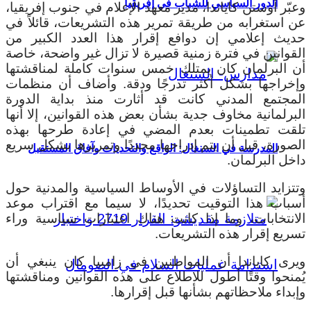
الدور السياسي للشباب في إفريقيا
وعبّر أوستن كاياندا، مدير معهد الإعلام في جنوب إفريقيا،
عن استغرابه من طريقة تمرير هذه التشريعات، قائلاً في
حديث إعلامي إن دوافع إقرار هذا العدد الكبير من
القوانين في فترة زمنية قصيرة لا تزال غير واضحة، خاصة
أن البرلمان كان يمتلك خمس سنوات كاملة لمناقشتها
وإخراجها بشكل أكثر تدرجًا ودقة. وأضاف أن منظمات
المجتمع المدني كانت قد أثارت منذ بداية الدورة
البرلمانية مخاوف جدية بشأن بعض هذه القوانين، إلا أنها
تلقت تطمينات بعدم المضي في إعادة طرحها بهذه
الصورة، قبل أن يتم إدراجها مجددًا وتمريرها بشكل سريع
المدرسة في السنغال: الواقع والتحديات وآفاق المستقبل
داخل البرلمان.
وتتزايد التساؤلات في الأوساط السياسية والمدنية حول
أسباب هذا التوقيت تحديدًا، لا سيما مع اقتراب موعد
الانتخابات، وما إذا كانت هناك اعتبارات سياسية وراء
تسريع إقرار هذه التشريعات.
ويرى كاياندا أن المواطنين في زامبيا كان ينبغي أن
يُمنحوا وقتًا أطول للاطلاع على هذه القوانين ومناقشتها
وإبداء ملاحظاتهم بشأنها قبل إقرارها.