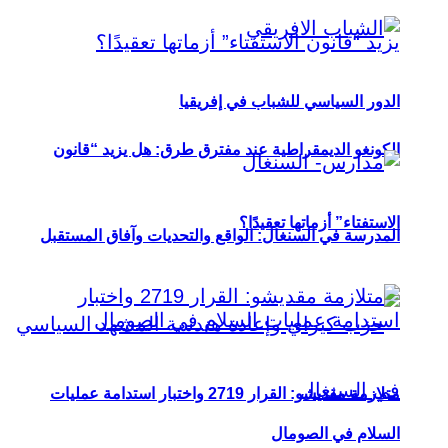
الدور السياسي للشباب في إفريقيا
الكونغو الديمقراطية عند مفترق طرق: هل يزيد “قانون
الاستفتاء” أزماتها تعقيدًا؟
المدرسة في السنغال: الواقع والتحديات وآفاق المستقبل
متلازمة مقديشو: القرار 2719 واختبار استدامة عمليات
السلام في الصومال