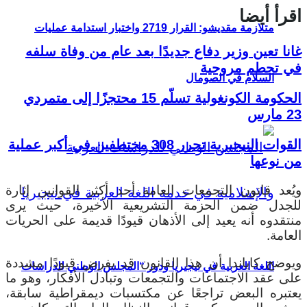
اقرأ أيضا
متلازمة مقديشو: القرار 2719 واختبار استدامة عمليات
غانا تعين وزير دفاع جديدًا بعد عام من وفاة سلفه
في تحطم مروحية
السلام في الصومال
الحكومة الكونغولية تسلّم 15 محتجزًا إلى متمردي
23 مارس
القوات النيجيرية تحرر 308 مختطفين في أكبر عملية
من نوعها
ويُعد قانون التجمعات العامة أحد أكثر القوانين إثارة
للجدل ضمن الحزمة التشريعية الأخيرة، حيث يرى
منتقدوه أنه يعيد إلى الأذهان قيودًا قديمة على الحريات
العامة.
ويوضح كاياندا أن هذا القانون قد يفرض قيودًا مشددة
اللغة العربية في نيجيريا ودور “المجلس الوطني للدراسات
على عقد الاجتماعات والتجمعات وتبادل الأفكار، وهو ما
يعتبره البعض تراجعًا عن مكتسبات ديمقراطية سابقة،