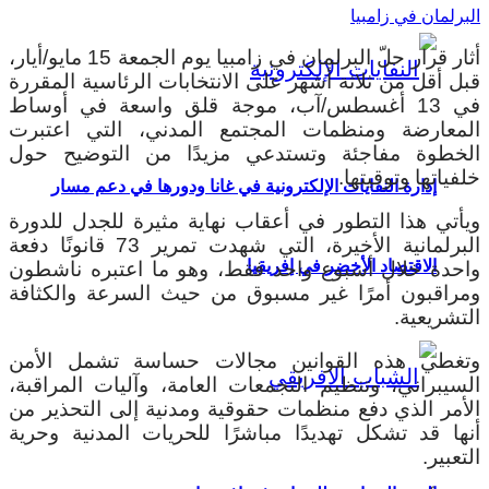
البرلمان في زامبيا
أثار قرار حلّ البرلمان في زامبيا يوم الجمعة 15 مايو/أيار،
قبل أقل من ثلاثة أشهر على الانتخابات الرئاسية المقررة
في 13 أغسطس/آب، موجة قلق واسعة في أوساط
المعارضة ومنظمات المجتمع المدني، التي اعتبرت
الخطوة مفاجئة وتستدعي مزيدًا من التوضيح حول
خلفياتها وتوقيتها.
إدارة النفايات الإلكترونية في غانا ودورها في دعم مسار
ويأتي هذا التطور في أعقاب نهاية مثيرة للجدل للدورة
البرلمانية الأخيرة، التي شهدت تمرير 73 قانونًا دفعة
الاقتصاد الأخضر في إفريقيا
واحدة خلال أسبوع واحد فقط، وهو ما اعتبره ناشطون
ومراقبون أمرًا غير مسبوق من حيث السرعة والكثافة
التشريعية.
وتغطي هذه القوانين مجالات حساسة تشمل الأمن
السيبراني، وتنظيم التجمعات العامة، وآليات المراقبة،
الأمر الذي دفع منظمات حقوقية ومدنية إلى التحذير من
أنها قد تشكل تهديدًا مباشرًا للحريات المدنية وحرية
التعبير.