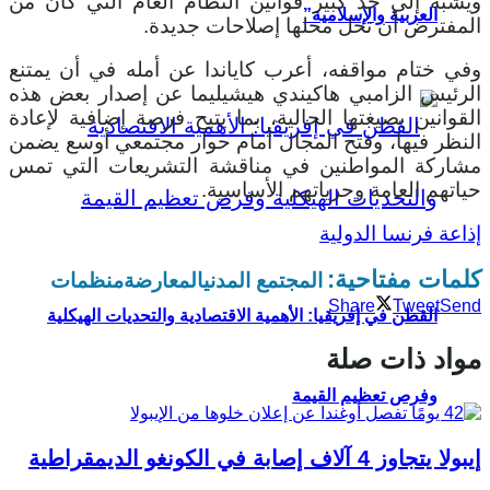
ويشبه إلى حد كبير قوانين النظام العام التي كان من
العربية والإسلامية”
المفترض أن تحل محلها إصلاحات جديدة.
وفي ختام مواقفه، أعرب كاياندا عن أمله في أن يمتنع
الرئيس الزامبي هاكيندي هيشيليما عن إصدار بعض هذه
القوانين بصيغتها الحالية، بما يتيح فرصة إضافية لإعادة
النظر فيها، وفتح المجال أمام حوار مجتمعي أوسع يضمن
مشاركة المواطنين في مناقشة التشريعات التي تمس
حياتهم العامة وحرياتهم الأساسية.
إذاعة فرنسا الدولية
كلمات مفتاحية:
المجتمع المدني
المعارضة
منظمات
Share
Tweet
Send
القطن في إفريقيا: الأهمية الاقتصادية والتحديات الهيكلية
مواد ذات صلة
وفرص تعظيم القيمة
إيبولا يتجاوز 4 آلاف إصابة في الكونغو الديمقراطية