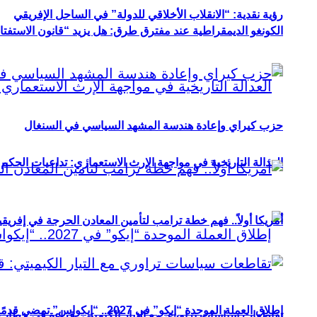
رؤية نقدية: “الانقلاب الأخلاقي للدولة” في الساحل الإفريقي
الكونغو الديمقراطية عند مفترق طرق: هل يزيد “قانون الاستفتاء” 
حزب كيراي وإعادة هندسة المشهد السياسي في السنغال
العدالة التاريخية في مواجهة الإرث الاستعماري: تداعيات الحكم ا
أمريكا أولاً.. فهم خطة ترامب لتأمين المعادن الحرجة في إفريقي
إطلاق العملة الموحدة “إيكو” في 2027.. “إيكواس” تمضي قدمًا دون انتظار
تقاطعات سياسات تراوري مع التيار الكيميتي: قراءة في خطاب و