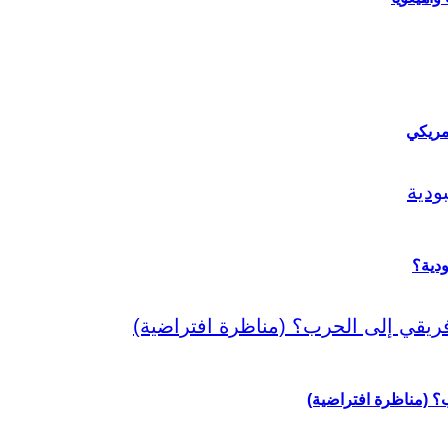
مريكي
دية؟
رب؟ (مناظرة افتراضية)