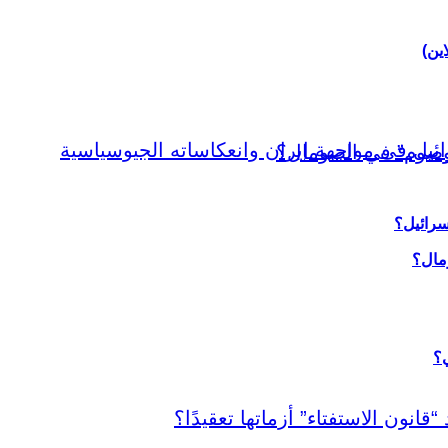
اين)
سرائيل؟
ي؟