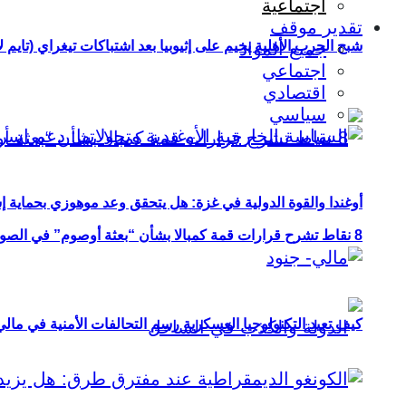
اجتماعية
تقدير موقف
شبح الحرب الأهلية يخيم على إثيوبيا بعد اشتباكات تيغراي (تايم ل
جميع المواد
اجتماعي
اقتصادي
سياسي
أوغندا والقوة الدولية في غزة: هل يتحقق وعد موهوزي بحماية إ
8 نقاط تشرح قرارات قمة كمبالا بشأن “بعثة أوصوم” في الصومال؟
كيف تعيد التكنولوجيا العسكرية رسم التحالفات الأمنية في مال