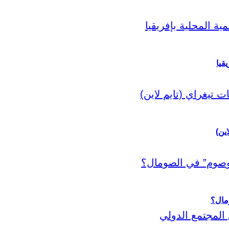
قيا
اين)