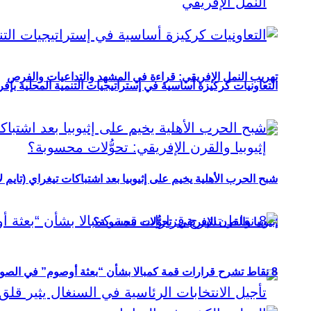
تهريب النمل الإفريقي: قراءة في المشهد والتداعيات والفرص
التعاونيات كركيزة أساسية في إستراتيجيات التنمية المحلية بإفري
شبح الحرب الأهلية يخيم على إثيوبيا بعد اشتباكات تيغراي (تايم ل
إثيوبيا والقرن الإفريقي: تحوُّلات محسوبة؟
8 نقاط تشرح قرارات قمة كمبالا بشأن “بعثة أوصوم” في الصومال؟