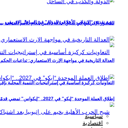
رؤية نقدية: “الانقلاب الأخلاقي للدولة” في الساحل الإفريقي
الحضور الإفريقي في سباق خلافة الأمين العام للأمم المتحدة ب
العدالة التاريخية في مواجهة الإرث الاستعماري: تداعيات الحكم ا
التعاونيات كركيزة أساسية في إستراتيجيات التنمية المحلية بإفري
إطلاق العملة الموحدة “إيكو” في 2027.. “إيكواس” تمضي قدمًا دون انتظار
سياسية
اقتصادية