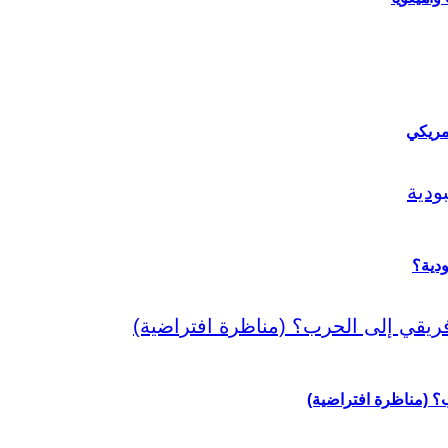
مريكي
دية؟
رب؟ (مناظرة افتراضية)