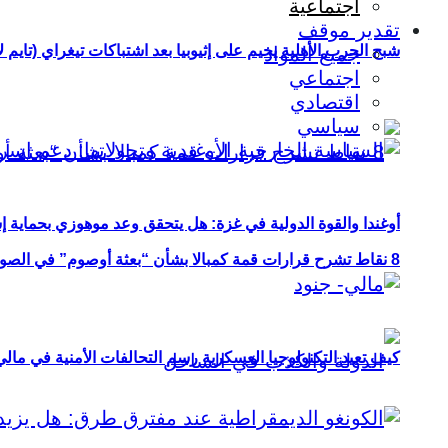
اجتماعية
تقدير موقف
شبح الحرب الأهلية يخيم على إثيوبيا بعد اشتباكات تيغراي (تايم ل
جميع المواد
اجتماعي
اقتصادي
سياسي
أوغندا والقوة الدولية في غزة: هل يتحقق وعد موهوزي بحماية إ
8 نقاط تشرح قرارات قمة كمبالا بشأن “بعثة أوصوم” في الصومال؟
كيف تعيد التكنولوجيا العسكرية رسم التحالفات الأمنية في مال