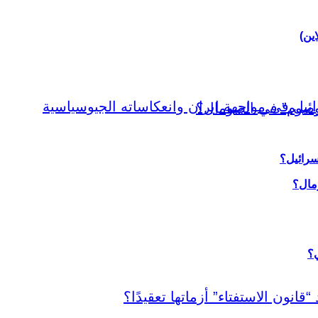
اين)
سرائيل؟
ي؟