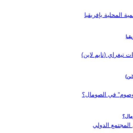
قيا
اين)