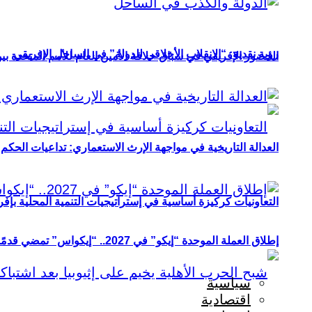
رؤية نقدية: “الانقلاب الأخلاقي للدولة” في الساحل الإفريقي
الحضور الإفريقي في سباق خلافة الأمين العام للأمم المتحدة ب
العدالة التاريخية في مواجهة الإرث الاستعماري: تداعيات الحكم ا
التعاونيات كركيزة أساسية في إستراتيجيات التنمية المحلية بإفري
إطلاق العملة الموحدة “إيكو” في 2027.. “إيكواس” تمضي قدمًا دون انتظار
سياسية
اقتصادية