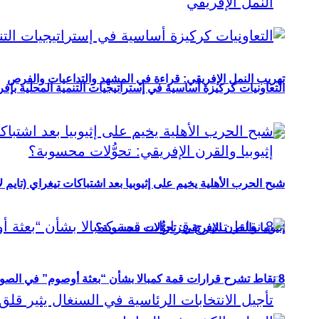
تهريب النمل الإفريقي: قراءة في المشهد والتداعيات والفرص
التعاونيات كركيزة أساسية في إستراتيجيات التنمية المحلية بإفري
شبح الحرب الأهلية يخيم على إثيوبيا بعد اشتباكات تيغراي (تايم ل
إثيوبيا والقرن الإفريقي: تحوُّلات محسوبة؟
8 نقاط تشرح قرارات قمة كمبالا بشأن “بعثة أوصوم” في الصومال؟