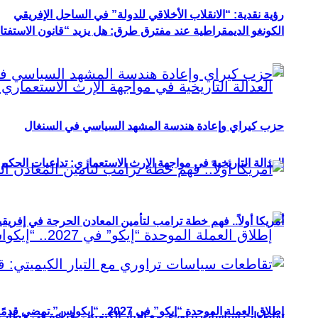
رؤية نقدية: “الانقلاب الأخلاقي للدولة” في الساحل الإفريقي
الكونغو الديمقراطية عند مفترق طرق: هل يزيد “قانون الاستفتاء” 
حزب كيراي وإعادة هندسة المشهد السياسي في السنغال
العدالة التاريخية في مواجهة الإرث الاستعماري: تداعيات الحكم ا
أمريكا أولاً.. فهم خطة ترامب لتأمين المعادن الحرجة في إفريقي
إطلاق العملة الموحدة “إيكو” في 2027.. “إيكواس” تمضي قدمًا دون انتظار
تقاطعات سياسات تراوري مع التيار الكيميتي: قراءة في خطاب و