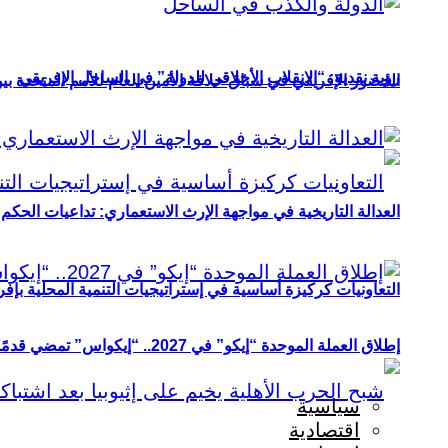
رؤية نقدية: “الانقلاب الأخلاقي للدولة” في الساحل الإفريقي
الحضور الإفريقي في سباق خلافة الأمين العام للأمم المتحدة ب
العدالة التاريخية في مواجهة الإرث الاستعماري: تداعيات الحكم ا
التعاونيات كركيزة أساسية في إستراتيجيات التنمية المحلية بإفري
إطلاق العملة الموحدة “إيكو” في 2027.. “إيكواس” تمضي قدمًا دون انتظار
سياسية
اقتصادية