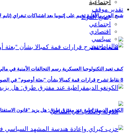
اجتماعية
تقدير موقف
شبح الحرب الأهلية يخيم على إثيوبيا بعد اشتباكات تيغراي (تايم ل
جميع المواد
اجتماعي
اقتصادي
سياسي
كيف تعيد التكنولوجيا العسكرية رسم التحالفات الأمنية في مال
8 نقاط تشرح قرارات قمة كمبالا بشأن “بعثة أوصوم” في الصومال؟
الكونغو الديمقراطية عند مفترق طرق: هل يزيد “قانون الاستفتاء” 