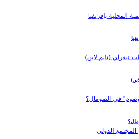
قيا
اين)