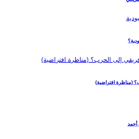
دية؟
رب؟ (مناظرة افتراضية)
 أحمد