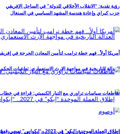
رؤية نقدية: “الانقلاب الأخلاقي للدولة” في الساحل الإفريقي
حزب كيراي وإعادة هندسة المشهد السياسي في السنغال
أمريكا أولاً.. فهم خطة ترامب لتأمين المعادن الحرجة في إفريقي
العدالة التاريخية في مواجهة الإرث الاستعماري: تداعيات الحكم ا
تقاطعات سياسات تراوري مع التيار الكيميتي: قراءة في خطاب و
إطلاق العملة الموحدة “إيكو” في 2027.. “إيكواس” تمضي قدمًا دون انتظار
أوصوم: مستقبل بعثة السلام في الصومال بعد وقف التمويل الأ