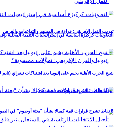
تهريب النمل الإفريقي: قراءة في المشهد والتداعيات والفرص
التعاونيات كركيزة أساسية في إستراتيجيات التنمية المحلية بإفري
شبح الحرب الأهلية يخيم على إثيوبيا بعد اشتباكات تيغراي (تايم ل
إثيوبيا والقرن الإفريقي: تحوُّلات محسوبة؟
8 نقاط تشرح قرارات قمة كمبالا بشأن “بعثة أوصوم” في الصومال؟