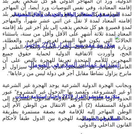
لدولية، ورد أن المهاجر الدولي هو كل شخصٍ يغير بلد
قامته المعتادة، وفي نفس التوصيات ورد أيضا، أن المهاجر
مدة طويلة هو كل شخصٍ ينتقل من بلد إلى بلد آخر غير بلد
المدرسة في السنغال: الواقع والتحديات وآفاق المستقبل
قامته المعتاد لمدة لا تقل عن اثني عشر شهراً، والمهاجر
مدةٍ قصيرةٍ هو كل شخصٍ يذهب إلى بلدٍ آخر غير بلد إقامته
لمعتاد لمدة ثلاثة أشهرٍ على الأقل وأقل من سنة، باستثناء
لحالات التي يكون فيها السفر لغرض الترفيه، والعطلة،
زيارة الأصدقاء أو العائلة وسفر العمل والعلاج الطبي أو
لحج، وأوردت الاتفاقية الدولية لحماية حقوق جميع
لمهجرين لللأمم المتحدة تعريفا للهجرة بالنص على أن
لعامل المهاجر هو “الشخص الذي يزاول أو سيزاول أو
ابرح يزاول نشاطا مقابل أجر في دولة ليس من رعاياها”.
بجانب الهجرة الدولية الشرعية يوجد الهجرة غير الشرعية
و غير المشروعة، ويُقصد بها “الدخول غير المشروع” عبور
متلازمة مقديشو: القرار 2719 واختبار استدامة عمليات
لحدود دون التقيّد بالشروط اللازمة للدخول المشروع إلى
الدولة المستقبلة (2) أو هي الانتقال من الوطن الأم إلى
لوطن المهاجر إليه للإقامة فيه بصفة مستمرة بطريقة
خالفة للقواعد المنظمة للهجرة بين الدول طبقاً لأحكام
السلام في الصومال
لقانون الداخلي والدولي.