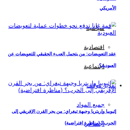
الأمريكي
سياسية
اقتصادية
عقد التعويضات: من يتحمل العبء الحقيقي للتعويضات عن
العبودية؟
اجتماعية
تقدير موقف
جميع المواد
إثيوبيا وإريتريا وجبهة تيغراي: من يجر القرن الإفريقي إلى
اجتماعي
الحرب؟ (مناظرة افتراضية)