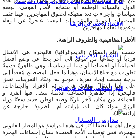
ن وضع سياستها المتعلقة بالهجرة، وغالباً ما تتذرع هذه
إدارة النفايات الإلكترونية في غانا ودورها في دعم مسار
لدول بالسيادة الوطنية أو بحماية الأمن القومي، لوضع
ياساتٍ وإجراءاتٍ تعد منتهكة لحقوق المهاجرين، فيما تقف
لمنظمات الدولية والمؤسسات المعنية عاجزةً عن الوفاء
الاقتصاد الأخضر في إفريقيا
وعودها تجاه المهاجرين.
لأطر المفاهيمية والظروف الراهنة:
سب علم السكان (الديموغرافيا) فالهجرة هي الانتقال
ردياً أو جماعياً من موقع الى آخر بحثاً عن وضع أفضل
تماعياً او اقتصادياً أو دينياً او سياسياً، وهي ظاهرةٌ قديمةٌ
طورت مع حياة الإنسان، وهذا ما جعل المصطلح مُقعداً إلى
رجة يصعب إيجاد تعريف موحدٍ له، وتكاد التعريفات تتفق
لى أنها انتقالٌ مؤقتٌ في حركة الأفراد والجماعات،
الدور السياسي للشباب في إفريقيا
الهجرة إذاً “ظاهرةٌ اجتماعيةٌ قديمةٌ ينتقل فيها الفرد أو
لجماعة من مكان لآخر تاركًا وطنه لوطن جديد سعيًا وراء
لرزق سواء كان ذلك بإرادته أم لظروف خارجة عن
ادته”(1).
لعل أهم ما يعنينا أكثر في هذه الدراسة هو المعيار القانوني
لهجرة، ففي توصيات الأمم المتحدة بشأن إحصاءات الهجرة