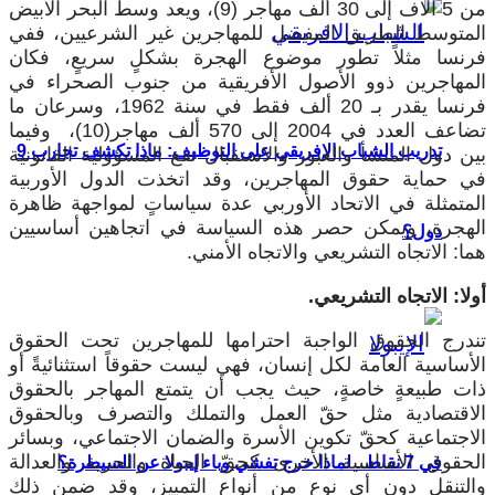
من 5 آلاف إلى 30 ألف مهاجر (9)، ويعد وسط البحر الأبيض
لمتوسط الطريق المفضل للمهاجرين غير الشرعيين، ففي
رنسا مثلاً تطور موضوع الهجرة بشكلٍ سريعٍ، فكان
لمهاجرين ذوو الأصول الأفريقية من جنوب الصحراء في
فرنسا يقدر بـ 20 ألف فقط في سنة 1962، وسرعان ما
تضاعف العدد في 2004 إلى 570 ألف مهاجر(10)، وفيما
تدريب الشباب الإفريقي على التوظيف: ماذا تكشف تجارب 9
ين دول المنشأ والعبور والاستقبال تقع المسؤولية القانونية
ي حماية حقوق المهاجرين، وقد اتخذت الدول الأوربية
لمتمثلة في الاتحاد الأوربي عدة سياساتٍ لمواجهة ظاهرة
لهجرة، ويمكن حصر هذه السياسة في اتجاهين أساسيين
دول؟
ما: الاتجاه التشريعي والاتجاه الأمني.
ولا: الاتجاه التشريعي.
ندرج الحقوق الواجبة احترامها للمهاجرين تحت الحقوق
لأساسية العامة لكل إنسان، فهي ليست حقوقاً استثنائيةً أو
ات طبيعةٍ خاصةٍ، حيث يجب أن يتمتع المهاجر بالحقوق
لاقتصادية مثل حقّ العمل والتملك والتصرف وبالحقوق
لاجتماعية كحقّ تكوين الأسرة والضمان الاجتماعي، وبسائر
لحقوق الأساسية الأخرى كحقّ الحياة والحرية والعدالة
في 7 نقاط.. لماذا خرج تفشي وباء إيبولا عن السيطرة؟
التنقل دون أي نوع من أنواع التمييز، وقد ضمن ذلك