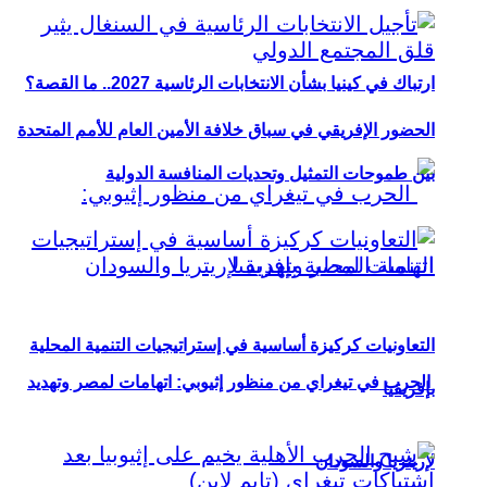
ارتباك في كينيا بشأن الانتخابات الرئاسية 2027.. ما القصة؟
الحضور الإفريقي في سباق خلافة الأمين العام للأمم المتحدة
بين طموحات التمثيل وتحديات المنافسة الدولية
التعاونيات كركيزة أساسية في إستراتيجيات التنمية المحلية
الحرب في تيغراي من منظور إثيوبي: اتهامات لمصر وتهديد
بإفريقيا
لإريتريا والسودان