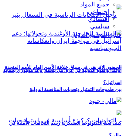
جميع المواد
اجتماعي
اقتصادي
سياسي
الحضور الإفريقي في سباق خلافة الأمين العام للأمم المتحدة
أوغندا والقوة الدولية في غزة: هل يتحقق وعد موهوزي بحماية
إسرائيل؟
بين طموحات التمثيل وتحديات المنافسة الدولية
كيف تعيد التكنولوجيا العسكرية رسم التحالفات الأمنية في
مالي؟