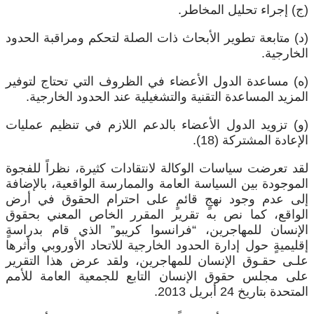
ج) إجراء تحليل المخاطر.
د) متابعة تطوير الأبحاث ذات الصلة لتحكم ومراقبة الحدود
لخارجية.
ه) مساعدة الدول الأعضاء في الظروف التي تحتاج لتوفير
لمزيد المساعدة التقنية والتشغيلية عند الحدود الخارجية.
و) تزويد الدول الأعضاء بالدعم اللازم في تنظيم عمليات
إعادة المشتركة (18).
قد تعرضت سياسات الوكالة لانتقادات كثيرة، نظراً للفجوة
لموجودة بين السياسة العامة والممارسة الواقعية، بالإضافة
لى عدم وجود نهجٍ قائمٍ على احترام الحقوق في أرض
لواقع، كما نص به تقرير المقرر الخاص المعني بحقوق
لإنسان للمهاجرين، “فرانسوا كريبو” الذي قام بدراسةٍ
قليميةٍ حول إدارة الحدود الخارجية للاتحاد الأوروبي وأثرها
لـى حقـوق الإنسان للمهاجرين، ولقد عرض هذا التقرير
لى مجلس حقوق الإنسان التابع للجمعية العامة للأمم
متحدة بتاريخ 24 أبريل 2013.