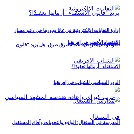
إدارة النفايات الإلكترونية في غانا ودورها في دعم مسار
الاقتصاد الأخضر في إفريقيا
الكونغو الديمقراطية عند مفترق طرق: هل يزيد “قانون
الاستفتاء” أزماتها تعقيدًا؟
الدور السياسي للشباب في إفريقيا
المدرسة في السنغال: الواقع والتحديات وآفاق المستقبل