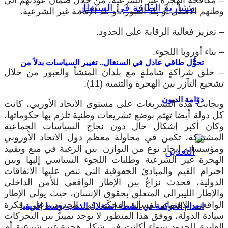
 مكافحة الهجرة غير الشرعية، من خلال ضمان عودتهم الى
طنهم الأصلي أو بلد العبور، أو بلد الإقامة غير الشرعية.
 تعزيز فعالية الرقابة على الحدود.
بناء أوروبا اللجوء.
تحوُّل طاقي عادل في السنغال.. تغيير السياسات بدلاً من
 خلق شراكةٍ شاملةٍ مع بلدان المنشأ والعبور من خلال
جيع التآزر بين الهجرة والتنمية (11).
دوّامة الديون
بجانب هذه التشريعات على مستوى الاتحاد الأوربي، كانت
ل دولة أيضا تهتم بوضع تشريعات وطنية تلزم بها حكوماتها،
كان أكبر إشكال حال دون نجاح السياسات الجماعية
لمشتركة، تكمن في محاولة معظم دول الاتحاد الأوروبي
مؤسساته إيجاد نوع من التوازن بين الرغبة في منع وتقييد
لهجرة غير الشرعية وطلبات اللجوء السياسي إليها وبين
حترام القيم والمبادئ الحقوقية التي تنص عليها الاتفاقات
لدولية، فحدث نزاعٌ بين الإطار الواقعي للأمن الداخلي
الإطار الليبرالي المتعلق بحقوق الإنسان، حيث يولي الإطار
لواقعي الاهتمام لمسألة التحكّم في الحدود وعلى فكرة
انعدام الحوكمة في أنشطة استغلال الذهب بوسط إفريقيا
يادة الدولة، ووفق هذا المنظور لا يوجد تمييزٌ بين التحركات
لعابرة للحدود سواء أكانت في شكل هجرة غير شرعية أم