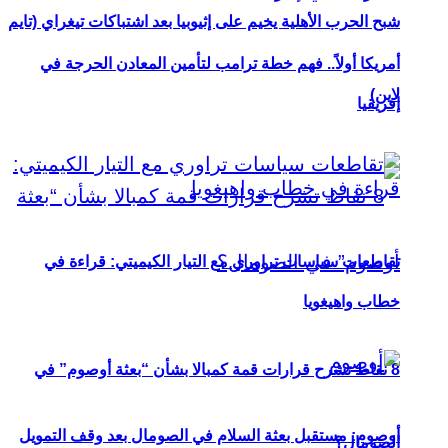
شبح الحرب الأهلية يخيم على إثيوبيا بعد اشتباكات تيغراي (تايم
أمريكا أولاً.. فهم خطة ترامب لتأمين المعادن الحرجة في
لاين)
إفريقيا
تقاطعات سياسات تراوري مع التيار الكيميتي: قراءة في
خطاب واهيغويا
8 نقاط تشرح قرارات قمة كمبالا بشأن “بعثة أوصوم” في
أوصوم: مستقبل بعثة السلام في الصومال بعد وقف التمويل
الصومال؟