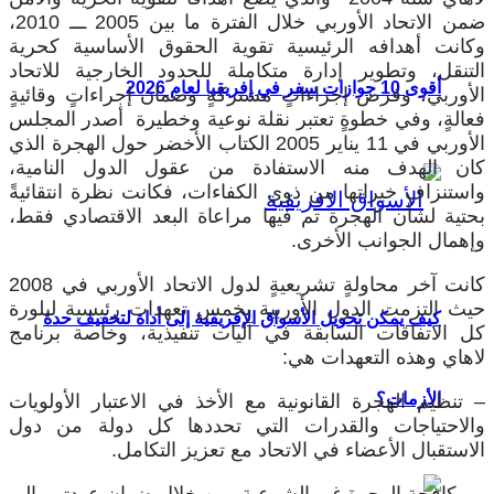
ضمن الاتحاد الأوربي خلال الفترة ما بين 2005 ـــ 2010،
كانت أهدافه الرئيسية تقوية الحقوق الأساسية كحرية
لتنقل، وتطوير إدارة متكاملة للحدود الخارجية للاتحاد
أقوى 10 جوازات سفر في إفريقيا لعام 2026
لأوربي، وفرض إجراءاتٍ مشتركةٍ وضمان إجراءاتٍ وقائيةٍ
عالةٍ، وفي خطوةٍ تعتبر نقلة نوعية وخطيرة أصدر المجلس
الأوربي في 11 يناير 2005 الكتاب الأخضر حول الهجرة الذي
ان الهدف منه الاستفادة من عقول الدول النامية،
استنزاف خيراتها من ذوي الكفاءات، فكانت نظرة انتقائيةً
حتية لشأن الهجرة تم فيها مراعاة البعد الاقتصادي فقط،
إهمال الجوانب الأخرى.
كانت آخر محاولةٍ تشريعيةٍ لدول الاتحاد الأوربي في 2008
يث التزمت الدول الأوربية بخمس تعهدات رئيسية لبلورة
كيف يمكن تحويل الأسواق الإفريقية إلى أداة لتخفيف حدة
ل الاتفاقات السابقة في آليات تنفيذية، وخاصة برنامج
اهاي وهذه التعهدات هي:
الأزمات؟
 تنظيم الهجرة القانونية مع الأخذ في الاعتبار الأولويات
الاحتياجات والقدرات التي تحددها كل دولة من دول
لاستقبال الأعضاء في الاتحاد مع تعزيز التكامل.