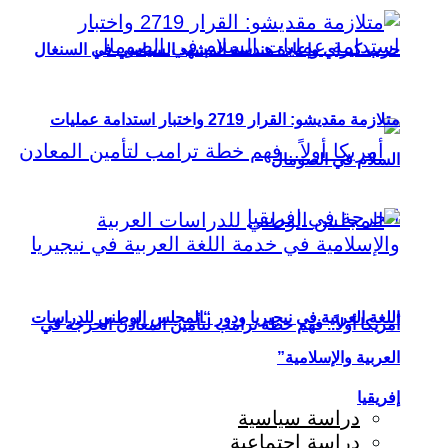
حزب كيراي وإعادة هندسة المشهد السياسي في السنغال
متلازمة مقديشو: القرار 2719 واختبار استدامة عمليات
السلام في الصومال
اللغة العربية في نيجيريا ودور “المجلس الوطني للدراسات
أمريكا أولاً.. فهم خطة ترامب لتأمين المعادن الحرجة في
العربية والإسلامية”
إفريقيا
دراسة سياسية
دراسة اجتماعية