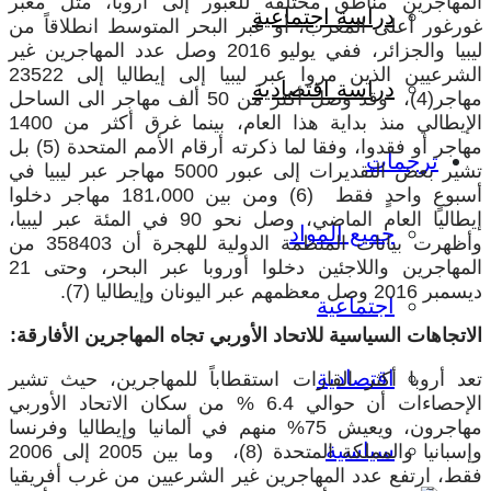
لمهاجرين مناطق مختلفة للعبور إلى أروبا، مثل معبر
دراسة اجتماعية
ورغور أعلى المغرب، أو عبر البحر المتوسط انطلاقاً من
ليبيا والجزائر، ففي يوليو 2016 وصل عدد المهاجرين غير
الشرعيين الذين مروا عبر ليبيا إلى إيطاليا إلى 23522
دراسة اقتصادية
مهاجر(4)، وقد وصل أكثر من 50 ألف مهاجر الى الساحل
الإيطالي منذ بداية هذا العام، بينما غرق أكثر من 1400
مهاجر أو فقدوا، وفقا لما ذكرته أرقام الأمم المتحدة (5) بل
ترجمات
تشير بعض التقديرات إلى عبور 5000 مهاجر عبر ليبيا في
أسبوعٍ واحدٍ فقط (6) ومن بين 181،000 مهاجر دخلوا
إيطاليا العام الماضي، وصل نحو 90 في المئة عبر ليبيا،
جميع المواد
وأظهرت بيانات المنظمة الدولية للهجرة أن 358403 من
المهاجرين واللاجئين دخلوا أوروبا عبر البحر، وحتى 21
 2016 وصل معظمهم عبر اليونان وإيطاليا (7).
اجتماعية
لاتجاهات السياسية للاتحاد الأوربي تجاه المهاجرين الأفارقة:
اقتصادية
عد أروبا أكثر القارات استقطاباً للمهاجرين، حيث تشير
الإحصاءات أن حوالي 6.4 % من سكان الاتحاد الأوربي
مهاجرون، ويعيش 75% منهم في ألمانيا وإيطاليا وفرنسا
سياسية
وإسبانيا والمملكة المتحدة (8)، وما بين 2005 إلى 2006
قط، ارتفع عدد المهاجرين غير الشرعيين من غرب أفريقيا