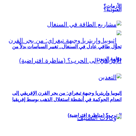
الأزمات؟
العبودية؟
تحوُّل طاقي عادل في السنغال.. تغيير السياسات بدلاً من
دوّامة الديون
إثيوبيا وإريتريا وجبهة تيغراي: من يجر القرن الإفريقي إلى
انعدام الحوكمة في أنشطة استغلال الذهب بوسط إفريقيا
الحرب؟ (مناظرة افتراضية)