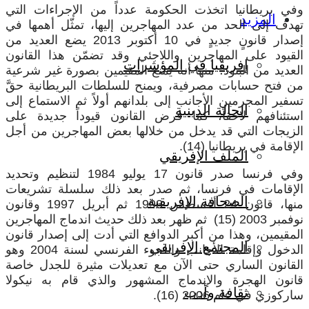
في بريطانيا اتخذت الحكومة عدداً من الإجراءات التي
المزيد
هدف إلى الحد من عدد المهاجرين إليها، تمثّل أهمها في
إصدار قانونٍ جديدٍ في 10 أكتوبر 2013 يضع العديد من
لقيود على المهاجرين واللاجئي وقد تضمّن هذا القانون
إفريقيا في المؤشرات
لعديد من البنود؛ منها أنه يمنع المقيمين بصورة غير شرعية
ن فتح حسابات مصرفية، ويمنح للسلطات البريطانية حقَّ
سفير المجرمين الأجانب إلى بلدانهم أولاً ثم الاستماع إلى
الحالة الدينية
ستئنافهم لاحقاً، كما فرض القانون قيوداً جديدة على
لزيجات التي قد يدخل من خلالها بعض المهاجرين من أجل
إقامة في بريطانيا (14).
الملف الإفريقي
وفي فرنسا صدر قانون 17 يوليو 1984 لتنظيم وتحديد
لإقامات في فرنسا، ثم صدر بعد ذلك سلسلة تشريعات
الصحافة الإفريقية
منها، قانون 24 أغسطس 1993 ثم أبريل 1997 وقانون
نوفمبر 2003 (15) ثم ظهر بعد ذلك حديث اندماج المهاجرين
لمقيمين، وهذا من أكبر الدوافع التي أدت إلى إصدار قانون
المجتمع الإفريقي
الدخول وإقامة الأجانب واللجوء الفرنسي لسنة 2004 وهو
لقانون الساري حتى الآن مع تعديلات مثيرة للجدل خاصة
انون الهجرة والإندماج المشهور والذي قام به نيكولا
ثقافة وأدب
ركوزي في عام 2006 (16).