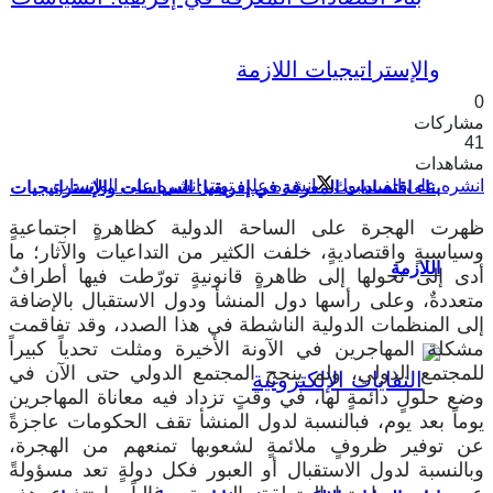
شاركات
4
شاهدات
نشره على الفيسبوك
انشره على تويتر
انشره على الواتساب
بناء اقتصادات المعرفة في إفريقيا: السياسات والإستراتيجيات
هرت الهجرة على الساحة الدولية كظاهرةٍ اجتماعيةٍ
سياسيةٍ واقتصاديةٍ، خلفت الكثير من التداعيات والآثار؛ ما
اللازمة
دى إلى تحولها إلى ظاهرةٍ قانونيةٍ تورّطت فيها أطرافٌ
تعددةٌ، وعلى رأسها دول المنشأ ودول الاستقبال بالإضافة
لى المنظمات الدولية الناشطة في هذا الصدد، وقد تفاقمت
شكلة المهاجرين في الآونة الأخيرة ومثلت تحدياً كبيراً
لمجتمع الدولي، ولم ينجح المجتمع الدولي حتى الآن في
ضع حلولٍ دائمةٍ لها، في وقتٍ تزداد فيه معاناة المهاجرين
وماً بعد يوم، فبالنسبة لدول المنشأ تقف الحكومات عاجزةً
ن توفير ظروفٍ ملائمةٍ لشعوبها تمنعهم من الهجرة،
بالنسبة لدول الاستقبال أو العبور فكل دولةٍ تعد مسؤولةً