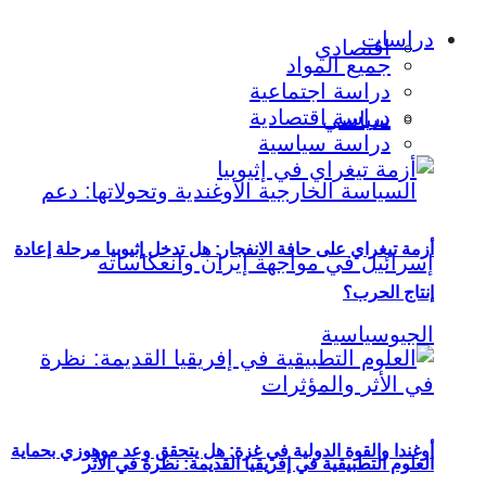
دراسات
اقتصادي
جميع المواد
دراسة اجتماعية
دراسة اقتصادية
سياسي
دراسة سياسية
أزمة تيغراي على حافة الانفجار: هل تدخل إثيوبيا مرحلة إعادة
إنتاج الحرب؟
أوغندا والقوة الدولية في غزة: هل يتحقق وعد موهوزي بحماية
العلوم التطبيقية في إفريقيا القديمة: نظرة في الأثر