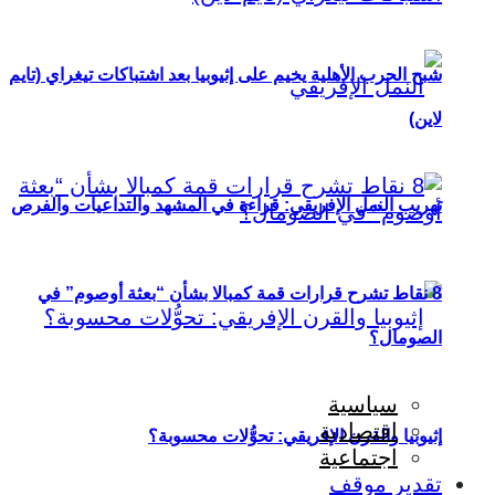
شبح الحرب الأهلية يخيم على إثيوبيا بعد اشتباكات تيغراي (تايم
لاين)
تهريب النمل الإفريقي: قراءة في المشهد والتداعيات والفرص
8 نقاط تشرح قرارات قمة كمبالا بشأن “بعثة أوصوم” في
الصومال؟
سياسية
اقتصادية
إثيوبيا والقرن الإفريقي: تحوُّلات محسوبة؟
اجتماعية
تقدير موقف