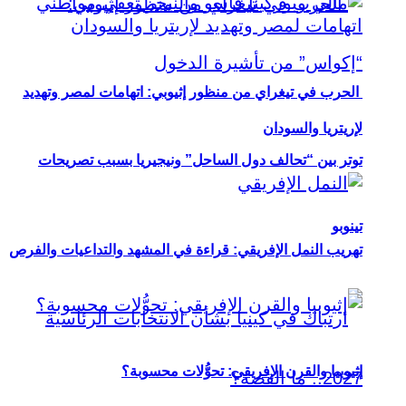
الحرب في تيغراي من منظور إثيوبي: اتهامات لمصر وتهديد
لإريتريا والسودان
توتر بين “تحالف دول الساحل” ونيجيريا بسبب تصريحات
تينوبو
تهريب النمل الإفريقي: قراءة في المشهد والتداعيات والفرص
إثيوبيا والقرن الإفريقي: تحوُّلات محسوبة؟