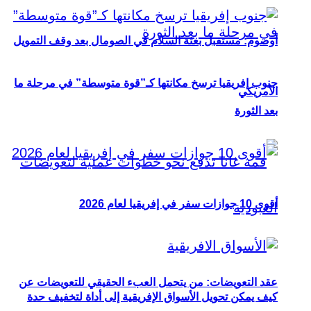
أوصوم: مستقبل بعثة السلام في الصومال بعد وقف التمويل
جنوب إفريقيا ترسخ مكانتها كـ”قوة متوسطة” في مرحلة ما
الأمريكي
بعد الثورة
أقوى 10 جوازات سفر في إفريقيا لعام 2026
عقد التعويضات: من يتحمل العبء الحقيقي للتعويضات عن
كيف يمكن تحويل الأسواق الإفريقية إلى أداة لتخفيف حدة