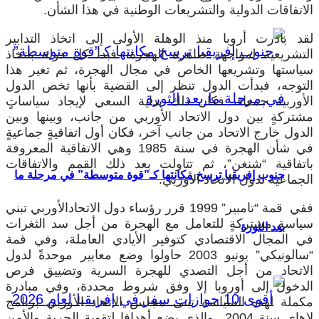
لاتفاقات الدولية والتشريعات الوطنية في هذا الشأن.
قد بادرت أروبا منذ الوهلة الأولى إلى اتخاذ التدابير
لتشريعية لمواجهة ظاهرة الهجرة، فبدأ كل دولة باتخاذ
ياستها وتشريعها الخاص في مجال الهجرة، ثم تغير هذا
لتوجه، فبدأت الدول تنظر إلى القضية بأنها تخص الدول
لأوربية جمعاء، فكان ذلك بداية السعي لإيجاد سياساتٍ
شتركةٍ بين دول الاتحاد الأوربي من جانب، وبينها وبين
لدول خارج الاتحاد من جانب آخر، فكان أول اتفاقيةٍ جماعيةٍ
في شأن الهجرة في سنة 1985 وهي الاتفاقية المعروفة
اتفاقية “شنغن”، ثم تتاولت بعد ذلك القمم والاتفاقات
جنوب إفريقيا ترسخ مكانتها كـ”قوة متوسطة” في مرحلة ما
لجماعية لدول الاتحاد الأوربي.
ففي قمة “تامبير” 1999 قرر رؤساء دول الاتحادالأوربي تبني
ياسةٍ مشتركةٍ للتعامل مع الهجرة من أجل سد الثغرات
بعد الثورة
ي المجال الاقتصادي كتوفير الأيادي العاملة، وفي قمة
“سالونيكي” يونيو 2003 حاولوا وضع معايير موحدةً لدول
لاتحاد من أجل التصدي للهجرة السرية وتضييق فرص
لدخول إلى أوروبا إلا وفق شروط محددة، وفي مبادرة
كملة لهذه السياسة تبنى مجلس الاتحاد الأوربي برنامج
لاهاي سنة 2004 والذي يضع أهدافا لتقوية الحرية والأمن