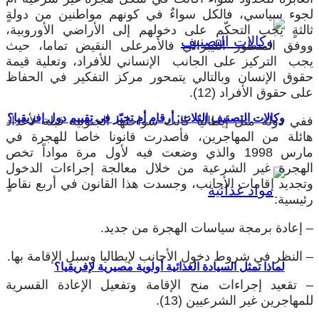
جوء سياسي، فالكل سواءٌ في كونهم مواطنين من دولةٍ
الثةٍ يجب التحكّم على دخولهم إلى الأراضي الأوروبية،
وفق المنظور الليبرالي فالأمرعلى النقيض تماما، حيث
جب التركيز على الجانب الإنساني للأفراد، وتعلية قيمة
قوق الإنسان وبالتالي يتمحور مركز التفكير في الحفاظ
ى حقوق الأفراد (12).
وكالات التصنيف الثلاث: أرقام أم تحيّز في تقييم دول إفريقيا؟
في دولة مثل إيطاليا كانت سواحلها الجنوبية قبلة لأعداد
ائلة من المهاجرين، فأصدرت قانونا خاصا للهجرة في
مارس 1998 والذي وضعت فيه لأول مرة مواداً تخص
لهجرة غير الشرعية من خلال معالجة إجراءات الدخول
تجديد إقامات الأجانب، وجسدت هذا القانون في أربع نقاطٍ
ئيسية:
 إعادة برمجة سياسات الهجرة من جديد.
 النظر في شروط دخول الأجانب لإيطاليا وسبل الإقامة بها.
لماذا تمثل السيادة الغذائية أولوية مصيرية لإفريقيا؟
 تقعيد إجراءات منح الإقامة وتفعيل الإعادة القسرية
مهاجرين غير الشرعيين (13).