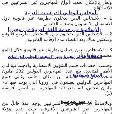
لعل بالإمكان تحديد أنواع المهاجرين غير الشرعيين في
اثة أنواع:
1 – الأشخاص الذين يدخلون بطريقة غير قانونية دول
لاستقبال ولا يسوون وضعهم القانوني.
2 – الاشخاص الذين يدخلون دول الاستقبال بطريقةٍ قانونيةٍ
يمكثون هناك بعد انقضاء مدة الإقامة القانونية.
3 – الاشخاص الذين يعملون بطريقةٍ غير قانونيةٍ خلال إقامةٍ
موحٍ بها قانوناً.
اللغة العربية في نيجيريا ودور “المجلس الوطني للدراسات
حسب إحصاءات قسم الشؤون الاقتصادية والاجتماعية لدى
الأمم المتحدة، بلغ عدد المهاجرين الدوليين 232 مليون
العربية والإسلامية”
شخص، أي 3,2 بالمائة من سكان العالم، وثلثي جميع
المهاجرين الدوليين يعيشون في أوروبا التي يوجد فيها 76
ليون شخص، فيما يقدر ثلث المهاجرين من أصول أفريقية
دراسة سياسية
بالإضافة إلى المهاجرين الشرعيين يوجد عددٌ هائلٌ من
لمهاجرين غير الشرعيين الأفارقة، حيث يتخذ هؤلاء