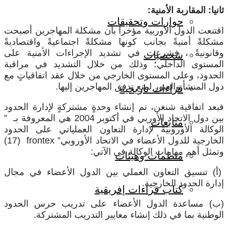
نيا: المقاربة الأمنية:
حوارات وتحقيقات
قتنعت الدول الأوربية مؤخراً بأن مشكلة المهاجرين أصبحت
شكلةً أمنيةً بجانب كونها مشكلةً اجتماعيةً واقتصاديةً
قانونيةً ، فشرعت في تشديد الإجراءات الأمنية على
شخصيات
لمستوى الداخلي؛ وذلك من خلال التشديد في مراقبة
لحدود، وعلى المستوى الخارجي من خلال عقد اتفاقياتٍ مع
ول المنشأ والعبور لمنع تدفق المهاجرين إليها.
قراءات تاريخية
بعد اتفاقية شنغن، تم إنشاء وحدةٍ مشتركةٍ لإدارة الحدود
بين دول الاتحاد الأوربي في أكتوبر 2004 هي المعروفة بـ ”
متابعات
لوكالة الأوروبية لإدارة التعاون العملياتي على الحدود
لخارجية للدول الأعضاء في الاتحاد الأوروبي”
frontex
(17)
تمثل أهم مهامات الوكالة في الآتي:
منظمات وهيئات
أ) تنسيق التعاون العملي بين الدول الأعضاء في مجال
دارة الحدود الخارجية.
كتاب قراءات إفريقية
ب) مساعدة الدول الأعضاء على تدريب حرس الحدود
لوطنية بما في ذلك إنشاء معايير التدريب المشتركة.