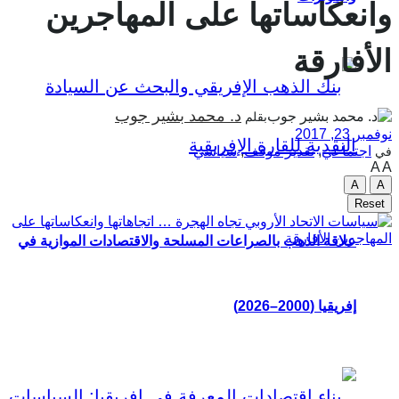
انعكاساتها على المهاجرين
لأفارقة
د. محمد بشير جوب
بقلم
مبر 23, 2017
اجتماعي
,
تقدير موقف
,
سياسي
ي
A
A
A
Reset
علاقة الذهب بالصراعات المسلحة والاقتصادات الموازية في
إفريقيا (2000–2026)