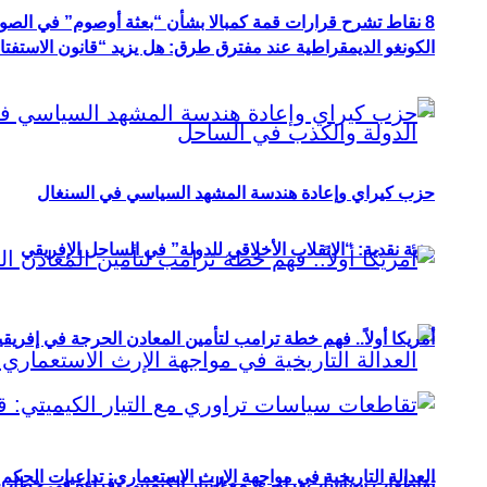
8 نقاط تشرح قرارات قمة كمبالا بشأن “بعثة أوصوم” في الصومال؟
الكونغو الديمقراطية عند مفترق طرق: هل يزيد “قانون الاستفتاء” 
حزب كيراي وإعادة هندسة المشهد السياسي في السنغال
رؤية نقدية: “الانقلاب الأخلاقي للدولة” في الساحل الإفريقي
أمريكا أولاً.. فهم خطة ترامب لتأمين المعادن الحرجة في إفريقي
العدالة التاريخية في مواجهة الإرث الاستعماري: تداعيات الحكم ا
تقاطعات سياسات تراوري مع التيار الكيميتي: قراءة في خطاب و