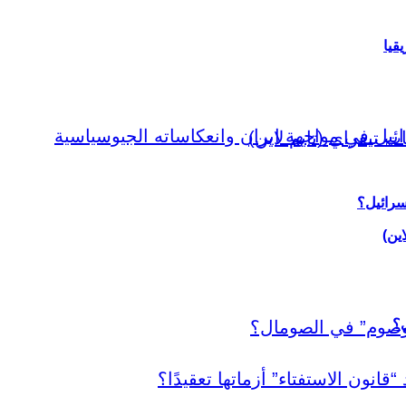
قيا
سرائيل؟
اين)
ي؟