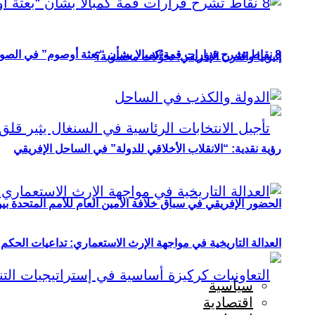
8 نقاط تشرح قرارات قمة كمبالا بشأن “بعثة أوصوم” في الصومال؟
إثيوبيا والقرن الإفريقي: تحوُّلات محسوبة؟
رؤية نقدية: “الانقلاب الأخلاقي للدولة” في الساحل الإفريقي
الحضور الإفريقي في سباق خلافة الأمين العام للأمم المتحدة ب
العدالة التاريخية في مواجهة الإرث الاستعماري: تداعيات الحكم ا
سياسية
اقتصادية