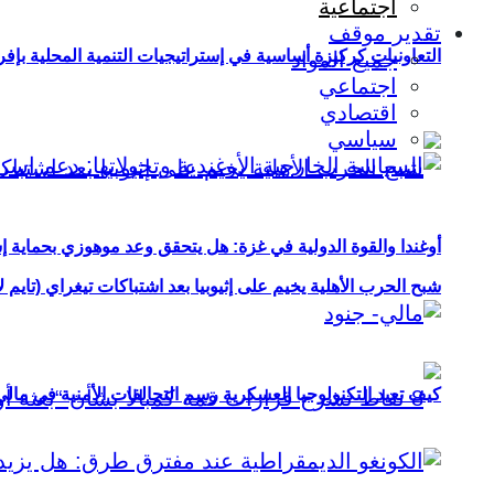
اجتماعية
تقدير موقف
التعاونيات كركيزة أساسية في إستراتيجيات التنمية المحلية بإفري
جميع المواد
اجتماعي
اقتصادي
سياسي
أوغندا والقوة الدولية في غزة: هل يتحقق وعد موهوزي بحماية إ
شبح الحرب الأهلية يخيم على إثيوبيا بعد اشتباكات تيغراي (تايم ل
كيف تعيد التكنولوجيا العسكرية رسم التحالفات الأمنية في مال