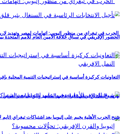
الحرب في تيغراي من منظور إثيوبي: اتهامات لمصر وتهديد لإريت
الحضور الإفريقي في سباق خلافة الأمين العام للأمم المتحدة ب
التعاونيات كركيزة أساسية في إستراتيجيات التنمية المحلية بإفري
تهريب النمل الإفريقي: قراءة في المشهد والتداعيات والفرص
شبح الحرب الأهلية يخيم على إثيوبيا بعد اشتباكات تيغراي (تايم ل