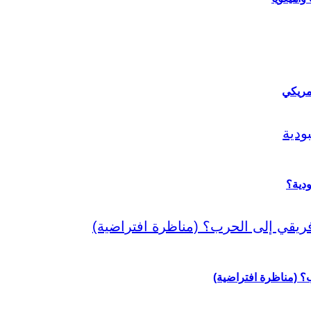
مريكي
دية؟
رب؟ (مناظرة افتراضية)