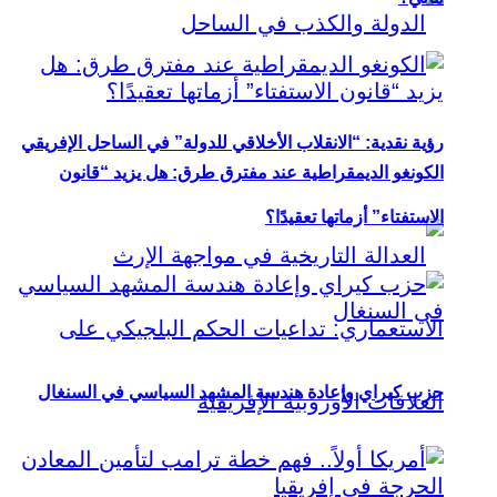
رؤية نقدية: “الانقلاب الأخلاقي للدولة” في الساحل الإفريقي
الكونغو الديمقراطية عند مفترق طرق: هل يزيد “قانون
الاستفتاء” أزماتها تعقيدًا؟
حزب كيراي وإعادة هندسة المشهد السياسي في السنغال