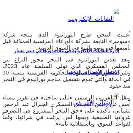
أعلنت النيجر، طرح اليورانيوم الذي تنتجه شركة
«سومير» التابعة لشركة «أورانا» الفرنسية العملاقة قبل
تأميمها في يونيو، للبيع في السوق الدولية.
إدارة النفايات الإلكترونية في غانا ودورها في دعم مسار
ويعد تعدين اليورانيوم في النيجر محور النزاع بين
المجلس العسكري الذي تولى السلطة عام 2023،
وشركة «أورانو» المملوكة للحكومة الفرنسية بنسبة 90
الاقتصاد الأخضر في إفريقيا
في المائة والتي تقوم بتشغيل مناجم يورانيوم في النيجر
منذ عقود.
ونقل التلفزيون الرسمي «تيلي ساحل» في تقرير مساء
أمس عن رئيس المجلس العسكري الجنرال عبد الرحمن
تشياني، تأكيده على «حق النيجر المشروع في التصرف
بثرواتها الطبيعية وبيعها لمن يرغب في شرائها، وفقاً
لقواعد السوق، وباستقلالية تامة».