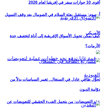
أقوى 10 جوازات سفر في إفريقيا لعام 2026
أوصوم: مستقبل بعثة السلام في الصومال بعد وقف التمويل
الأمريكي
كيف يمكن تحويل الأسواق الإفريقية إلى أداة لتخفيف حدة
الأزمات؟
تحوُّل طاقي عادل في السنغال.. تغيير السياسات بدلاً من
دوّامة الديون
عقد التعويضات: من يتحمل العبء الحقيقي للتعويضات عن