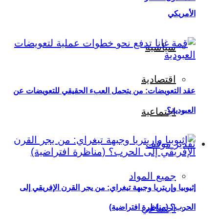
الأمريكي
سياسية
اقتصادية
عقد التعويضات: من يتحمل العبء الحقيقي للتعويضات عن
العبودية؟
اجتماعية
تقدير موقف
جميع المواد
إثيوبيا وإريتريا وجبهة تيغراي: من يجر القرن الإفريقي إلى
اجتماعي
الحرب؟ (مناظرة افتراضية)