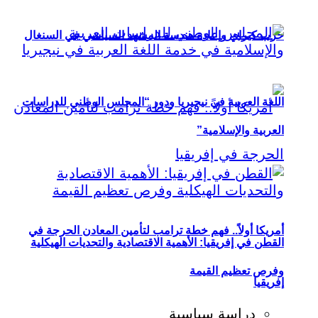
حزب كيراي وإعادة هندسة المشهد السياسي في السنغال
اللغة العربية في نيجيريا ودور “المجلس الوطني للدراسات
العربية والإسلامية”
أمريكا أولاً.. فهم خطة ترامب لتأمين المعادن الحرجة في
القطن في إفريقيا: الأهمية الاقتصادية والتحديات الهيكلية
وفرص تعظيم القيمة
إفريقيا
دراسة سياسية