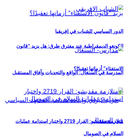
الدور السياسي للشباب في إفريقيا
الكونغو الديمقراطية عند مفترق طرق: هل يزيد “قانون
الاستفتاء” أزماتها تعقيدًا؟
المدرسة في السنغال: الواقع والتحديات وآفاق المستقبل
متلازمة مقديشو: القرار 2719 واختبار استدامة عمليات
السلام في الصومال