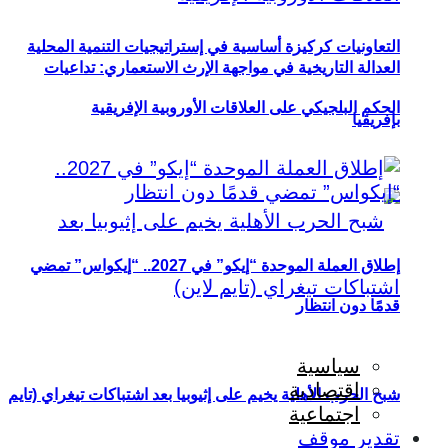
التعاونيات كركيزة أساسية في إستراتيجيات التنمية المحلية
العدالة التاريخية في مواجهة الإرث الاستعماري: تداعيات
الحكم البلجيكي على العلاقات الأوروبية الإفريقية
بإفريقيا
إطلاق العملة الموحدة “إيكو” في 2027.. “إيكواس” تمضي
قدمًا دون انتظار
سياسية
اقتصادية
شبح الحرب الأهلية يخيم على إثيوبيا بعد اشتباكات تيغراي (تايم
اجتماعية
تقدير موقف