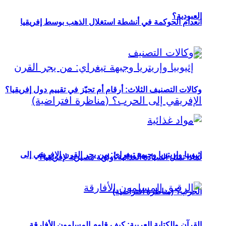
العبودية؟
انعدام الحوكمة في أنشطة استغلال الذهب بوسط إفريقيا
وكالات التصنيف الثلاث: أرقام أم تحيّز في تقييم دول إفريقيا؟
إثيوبيا وإريتريا وجبهة تيغراي: من يجر القرن الإفريقي إلى
لماذا تمثل السيادة الغذائية أولوية مصيرية لإفريقيا؟
الحرب؟ (مناظرة افتراضية)
القرآن والكتابة العربية: كيف قاوم المسلمون الأفارقة