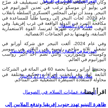
الدور السياسي للشباب في إفريقيا
وكان وزير الطاقة الروسي سيرغي تسيفيليف قد صرّح
في يوليو أن موسكو ترغب في تعدين اليورانيوم في
النيجر. ومنذ أن تولى المجلس العسكري السلطة بانقلاب
عام 2023، لجأت النيجر إلى روسيا طلباً للمساعدة في
مكافحة التمرد في الدولة الواقعة في غرب إفريقيا. وفي
الوقت نفسه أدارت ظهرها لفرنسا، القوة الاستعمارية
السابقة، واتهمتها بدعم الجماعات الانفصالية.
وفي عام 2024، ألغت النيجر حق شركة أورانو في
تشغيل ثلاثة مناجم رئيسية في البلاد، هي سومير
المدرسة في السنغال: الواقع والتحديات وآفاق المستقبل
وكوميناك وإيمورارين، والتي تضم أحد أكبر رواسب
اليورانيوم في العالم.
وتحتفظ أورانو رسميا بحصة 60 في المائة في الشركات
التابعة لها، وقد اتخذت إجراءات تحكيم مختلفة في
محاولة لاستعادة السيطرة التشغيلية على المناجم.
اقرأ أيضا
ظاهرة النينيو تهدد جنوب إفريقيا وتدفع الملايين إلى