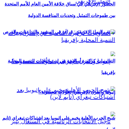
الحضور الإفريقي في سباق خلافة الأمين العام للأمم المتحدة
بين طموحات التمثيل وتحديات المنافسة الدولية
تهريب النمل الإفريقي: قراءة في المشهد والتداعيات والفرص
التعاونيات كركيزة أساسية في إستراتيجيات التنمية المحلية
بإفريقيا
إثيوبيا والقرن الإفريقي: تحوُّلات محسوبة؟
شبح الحرب الأهلية يخيم على إثيوبيا بعد اشتباكات تيغراي (تايم