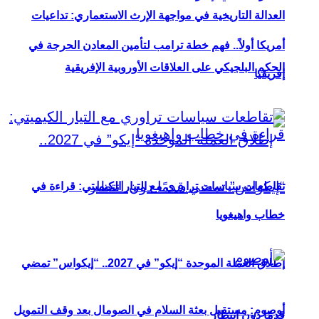
العدالة التاريخية في مواجهة الإرث الاستعماري: تداعيات
أمريكا أولاً.. فهم خطة ترامب لتأمين المعادن الحرجة في
الحكم البلجيكي على العلاقات الأوروبية الإفريقية
إفريقيا
تقاطعات سياسات تراوري مع التيار الكيميتي: قراءة في
خطاب واهيغويا
إطلاق العملة الموحدة “إيكو” في 2027.. “إيكواس” تمضي
أوصوم: مستقبل بعثة السلام في الصومال بعد وقف التمويل
قدمًا دون انتظار