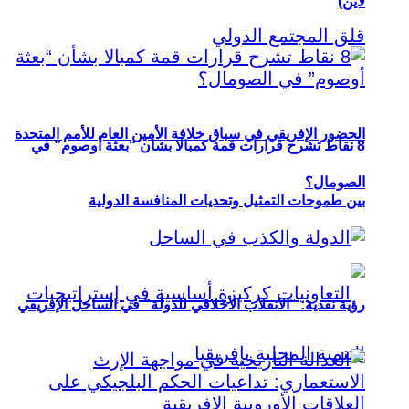
لاين)
الحضور الإفريقي في سباق خلافة الأمين العام للأمم المتحدة
8 نقاط تشرح قرارات قمة كمبالا بشأن “بعثة أوصوم” في
الصومال؟
بين طموحات التمثيل وتحديات المنافسة الدولية
رؤية نقدية: “الانقلاب الأخلاقي للدولة” في الساحل الإفريقي