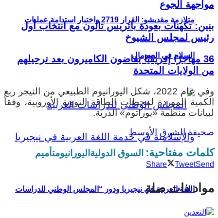
مواجهة الجوع
متلازمة مقديشو: القرار 2719 واختبار استدامة عمليات
بنين: تكهنات بعودة باتريس تالون مع انتخاب أول
رئيس لمجلس الشيوخ
السلام في الصومال
36 مهاجرًا إفريقيًا يقاضون الكاميرون بعد ترحيلهم
من الولايات المتحدة
وفي عام 2022، شكل اليورانيوم الطبيعي من النيجر ربع
الكمية الموردة لمحطات الطاقة النووية الأوروبية، وفقاً
لبيانات منظمة «يوراتوم» الذرية.
صحيفة الشرق الأوسط
كلمات مفتاحية:
السوق الدولية
اليورانيوم
تأميم
Share
Tweet
Send
مواد ذات صلة
اللغة العربية في نيجيريا ودور “المجلس الوطني للدراسات