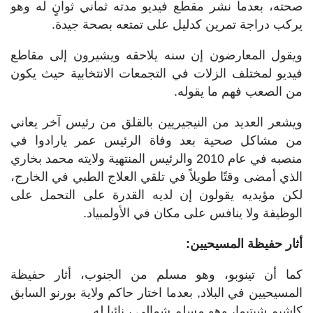
صحته، بعدما نشر مقطع فيديو مدته ثماني ثوانٍ له وهو
يركب دراجة تمرين كدليل على تمتعه بصحة جيدة
.
ويقول المعارضون إن سنه يلاحقه ويشيرون إلى مقاطع
فيديو لمختلف الزلات في التجمعات الانتخابية حيث يكون
من الصعب فهم ما يقوله
.
ويشعر العديد من النيجيريين بالقلق من رئيس آخر يعاني
من مشاكل صحية بعد وفاة الرئيس عمر يارادوا في
منصبه في عام 2010 والرئيس المنتهية ولايته محمد بخاري
الذي أمضى وقتًا طويلاً في تلقي العلاج الطبي في الخارج،
لكن مؤيديه يقولون إن لديه القدرة على التحمل على
الوظيفة ولا ينافس على مكان في الأولمبياد
.
أثار حفيظة المسيحيين:
كما أن تينوبو، وهو مسلم من الجنوب، أثار حفيظة
المسيحيين في البلاد, بعدما اختار حاكم ولاية بورنو السابق
كاشيم شيتيما، وهو مسلم شمالي ، نائبا له
.