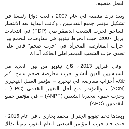
العمل منصبه.
وبعد ترك منصبه في عام 2007 ، لعب دورًا رئيسيًا في
تشكيل مؤتمر جميع التقدميين , وكانت البداية بعد الانتصار
الساحق لحزب الشعب الديمقراطي (
PDP
) في انتخابات
أبريل 2007، حيث انخرط تينوبو في مفاوضات للجمع بين
أحزاب المعارضة المجزأة في “حزب ضخم” قادر على
تحدي حزب الشعب الديمقراطي الحاكم آنذاك.
وفي فبراير 2013 ، كان تينوبو من بين العديد من
السياسيين الذين أنشأوا حزب معارضة ضخم بدمج أكبر
ثلاثة أحزاب معارضة في نيجيريا – مؤتمر العمل النيجيري
(
ACN
) ، والمؤتمر من أجل التغيير التقدمي (
CPC
) ،
وحزب عموم نيجيريا الشعبي (
ANPP
) – في مؤتمر جميع
التقدميين (
APC
).
وبعدها دعم تينوبو الجنرال محمد بخاري ، في عام 2015 ،
حيث قاد حزب المؤتمر الشعبي العام للفوز، منهياً بذلك