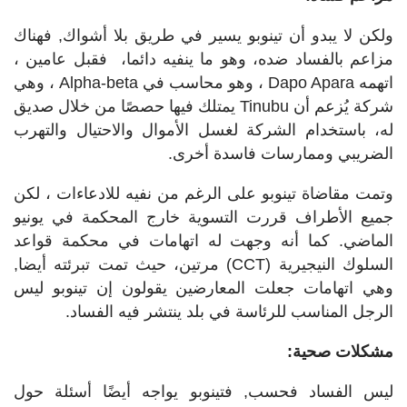
ولكن لا يبدو أن تينوبو يسير في طريق بلا أشواك, فهناك
مزاعم بالفساد ضده، وهو ما ينفيه دائما، فقبل عامين ،
اتهمه
Dapo Apara
، وهو محاسب في
Alpha-beta
، وهي
شركة يُزعم أن
Tinubu
يمتلك فيها حصصًا من خلال صديق
له، باستخدام الشركة لغسل الأموال والاحتيال والتهرب
الضريبي وممارسات فاسدة أخرى
.
وتمت مقاضاة تينوبو على الرغم من نفيه للادعاءات ، لكن
جميع الأطراف قررت التسوية خارج المحكمة في يونيو
الماضي
.
كما أنه وجهت له اتهامات في محكمة قواعد
السلوك النيجيرية
(CCT)
مرتين، حيث تمت تبرئته أيضا,
وهي اتهامات جعلت المعارضين يقولون إن تينوبو ليس
الرجل المناسب للرئاسة في بلد ينتشر فيه الفساد.
مشكلات صحية:
ليس الفساد فحسب, فتينوبو يواجه أيضًا أسئلة حول