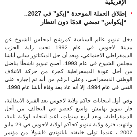
الإفريقية
إطلاق العملة الموحدة “إيكو” في 2027..
“إيكواس” تمضي قدمًا دون انتظار
دخل تينوبو عالم السياسة كمرشح لمجلس الشيوخ عن
مدينة لاجوس في عام 1992 تحت راية الحزب
الديمقراطي الاجتماعي، وبعد أن حل الديكتاتور ساني أباشا
مجلس الشيوخ في عام 1993، أصبح تينوبو ناشطًا يناضل
من أجل عودة الديمقراطية كجزء من حركة الائتلاف
الوطني الديمقراطي، وعلى الرغم من أنه تم إجباره على
النفي في عام 1994، إلا أنه عاد بعد وفاة أباشا عام 1998.
وفي أول انتخابات حاكم ولاية لاجوس بعد الفترة الانتقالية،
فاز تينوبو بهامش واسع كعضو في التحالف من أجل
الديمقراطية، وبعد أربع سنوات، اعيد انتخابه لولاية ثانية،
وانتهت فترة ولاية تينوبو كحاكم لولاية لاجوس في 29 مايو
2007 ، عندما تولى خليفته باباتوندي فاشولا من مؤتمر