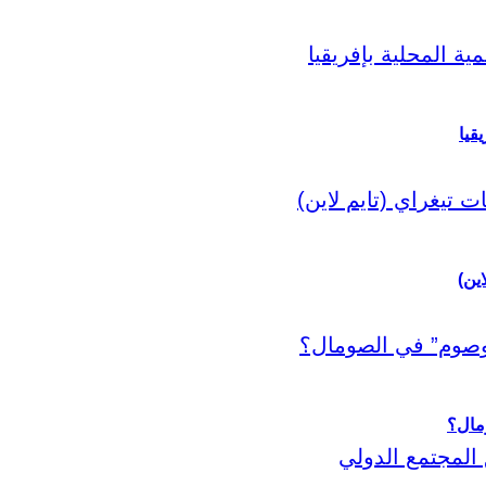
قيا
اين)