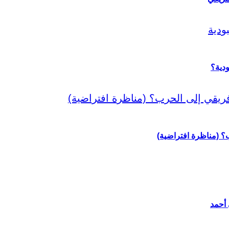
دية؟
رب؟ (مناظرة افتراضية)
 أحمد