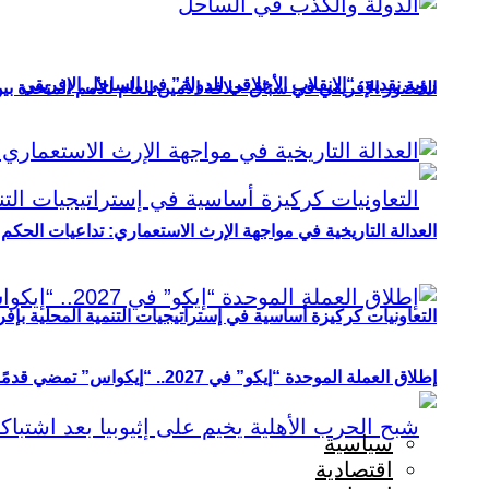
رؤية نقدية: “الانقلاب الأخلاقي للدولة” في الساحل الإفريقي
الحضور الإفريقي في سباق خلافة الأمين العام للأمم المتحدة ب
العدالة التاريخية في مواجهة الإرث الاستعماري: تداعيات الحكم ا
التعاونيات كركيزة أساسية في إستراتيجيات التنمية المحلية بإفري
إطلاق العملة الموحدة “إيكو” في 2027.. “إيكواس” تمضي قدمًا دون انتظار
سياسية
اقتصادية