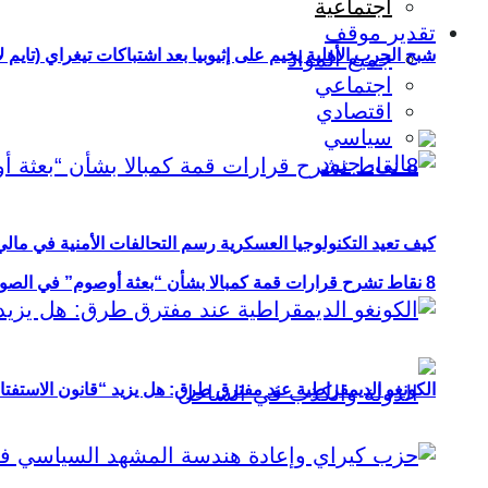
اجتماعية
تقدير موقف
شبح الحرب الأهلية يخيم على إثيوبيا بعد اشتباكات تيغراي (تايم ل
جميع المواد
اجتماعي
اقتصادي
سياسي
كيف تعيد التكنولوجيا العسكرية رسم التحالفات الأمنية في مال
8 نقاط تشرح قرارات قمة كمبالا بشأن “بعثة أوصوم” في الصومال؟
الكونغو الديمقراطية عند مفترق طرق: هل يزيد “قانون الاستفتاء” 