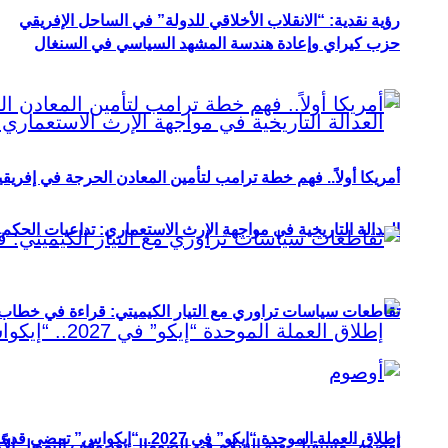
رؤية نقدية: “الانقلاب الأخلاقي للدولة” في الساحل الإفريقي
حزب كيراي وإعادة هندسة المشهد السياسي في السنغال
أمريكا أولاً.. فهم خطة ترامب لتأمين المعادن الحرجة في إفريقي
العدالة التاريخية في مواجهة الإرث الاستعماري: تداعيات الحكم ا
تقاطعات سياسات تراوري مع التيار الكيميتي: قراءة في خطاب و
إطلاق العملة الموحدة “إيكو” في 2027.. “إيكواس” تمضي قدمًا دون انتظار
أوصوم: مستقبل بعثة السلام في الصومال بعد وقف التمويل الأ