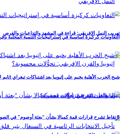
تهريب النمل الإفريقي: قراءة في المشهد والتداعيات والفرص
التعاونيات كركيزة أساسية في إستراتيجيات التنمية المحلية بإفري
شبح الحرب الأهلية يخيم على إثيوبيا بعد اشتباكات تيغراي (تايم ل
إثيوبيا والقرن الإفريقي: تحوُّلات محسوبة؟
8 نقاط تشرح قرارات قمة كمبالا بشأن “بعثة أوصوم” في الصومال؟