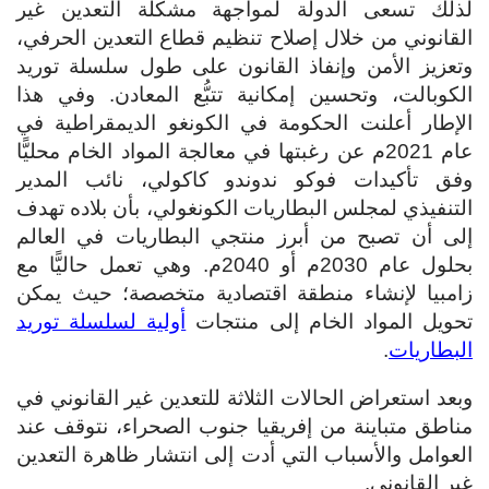
لذلك تسعى الدولة لمواجهة مشكلة التعدين غير
القانوني من خلال إصلاح تنظيم قطاع التعدين الحرفي،
وتعزيز الأمن وإنفاذ القانون على طول سلسلة توريد
الكوبالت، وتحسين إمكانية تتبُّع المعادن. وفي هذا
الإطار أعلنت الحكومة في الكونغو الديمقراطية في
عام 2021م عن رغبتها في معالجة المواد الخام محليًّا
وفق تأكيدات فوكو ندوندو كاكولي، نائب المدير
التنفيذي لمجلس البطاريات الكونغولي، بأن بلاده تهدف
إلى أن تصبح من أبرز منتجي البطاريات في العالم
بحلول عام 2030م أو 2040م. وهي تعمل حاليًّا مع
زامبيا لإنشاء منطقة اقتصادية متخصصة؛ حيث يمكن
تحويل المواد الخام إلى منتجات
أولية لسلسلة توريد
البطاريات
.
وبعد استعراض الحالات الثلاثة للتعدين غير القانوني في
مناطق متباينة من إفريقيا جنوب الصحراء، نتوقف عند
العوامل والأسباب التي أدت إلى انتشار ظاهرة التعدين
غير القانوني.