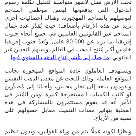
تحت الأرض تصل لأشهر متواصلة لتقليل تكلفة رسوم
الدخول التي يدفعونها لبعض موظفي المناجم
لتوصيلهم بالمناجم المهجورة. وهناك إحصائيات أخرى
تزيد عن هذه الأرقام بأضعاف؛ حيث يُقدّر عدد عمال
المناجم غير القانونيين العاملين في جميع أنحاء جنوب
إفريقيا بما يزيد عن 30.000 عامل. وتُعدّ جنوب إفريقيا
خامس أكبر مُنتِج للذهب في العالم، ويسهم التعدين غير
القانوني
بما يصل إلى عُشر إنتاج الذهب السنوي فيها
.
ويستهدف العاملون عادة المواقع المهجورة بجانب
المواقع العاملة؛ وذلك للبحث عن معدن الذهب النفيس
ويقومون ببيعه إلى تجار محليين، وأحيانًا إلى مُصدِّرين
لو كانت الكميات المستخرجة كبيرة. ومِن المُثير في
الأمر أنه قد يقوم مستثمرون بالمشاركة في هذه
العملية بتوفير معدات التنقيب مقابل حصولهم على
نسبة من الأرباح.
ونظرًا لكونه عملًا يتم من وراء القوانين، وبدون تنظيم