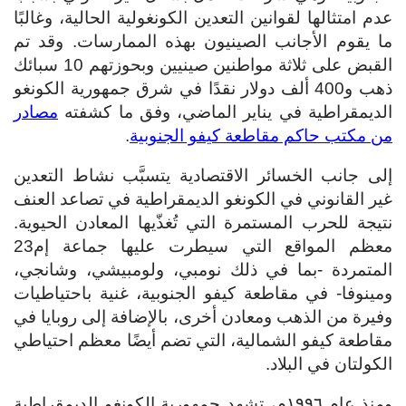
عدم امتثالها لقوانين التعدين الكونغولية الحالية، وغالبًا
ما يقوم الأجانب الصينيون بهذه الممارسات. وقد تم
القبض على ثلاثة مواطنين صينيين وبحوزتهم 10 سبائك
ذهب و400 ألف دولار نقدًا في شرق جمهورية الكونغو
الديمقراطية في يناير الماضي، وفق ما كشفته
مصادر
من مكتب حاكم مقاطعة كيفو الجنوبية
.
إلى جانب الخسائر الاقتصادية يتسبَّب نشاط التعدين
غير القانوني في الكونغو الديمقراطية في تصاعد العنف
نتيجة للحرب المستمرة التي تُغذّيها المعادن الحيوية.
معظم المواقع التي سيطرت عليها جماعة إم23
المتمردة -بما في ذلك نومبي، ولومبيشي، وشانجي،
ومينوفا- في مقاطعة كيفو الجنوبية، غنية باحتياطيات
وفيرة من الذهب ومعادن أخرى، بالإضافة إلى روبايا في
مقاطعة كيفو الشمالية، التي تضم أيضًا معظم احتياطي
الكولتان في البلاد.
ومنذ عام ١٩٩٦م، تشهد جمهورية الكونغو الديمقراطية