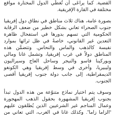
القضية. كما يراعَى أن تُغطّي الدول المختارة مواقع
مختلفة في القارة الإفريقية.
بصورة عامة، هناك ثلاث مناطق في نطاق دول إفريقيا
جنوب الصحراء تعاني بشكل خطير من ضعف الرقابة
الحكومية التي تسهم بدورها في استفحال ظاهرة
التعدين غير القانوني، خاصةً في ظل ثرائها بموارد
نفيسة كالذهب والماس والنحاس. وتتضمَّن هذه
المناطق دولاً في غرب إفريقيا، وتشمل غانا ومالي
وبوركينا فاسو والنيجر وساحل العاج وسيراليون
وليبيريا، وأخرى في وسط إفريقيا وهي الكونغو
الديمقراطية، إلى جانب دولة جنوب إفريقيا أقصى
الجنوب.
وسوف يتم اختيار نماذج متنوّعة من هذه الدول تبدأ
بجنوب إفريقيا المشهورة بحقول الذهب المهجورة
وعمال المناجم غير الشرعيين الذين يُطلقون عليهم
“الزاما زاما”. وكذلك غانا في الغرب، التي تعاني من