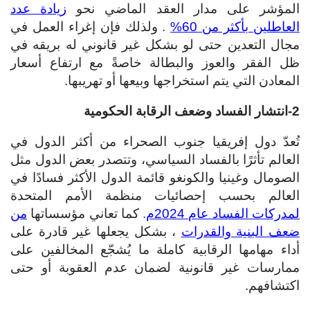
المؤشر على مدار العقد الماضي نحو
زيادة عدد
العاطلين بأكثر من 60%
. ولذلك فإن إغراء العمل في
مجال التعدين حتى لو بشكل غير قانوني له بريقه في
ظل الفقر والعوز والبطالة خاصةً مع ارتفاع أسعار
المعادن التي يتم استخراجها وبيعها أو تهريبها.
2-انتشار الفساد وضعف الرقابة الحكومية
تُعدّ دول إفريقيا جنوب الصحراء من أكثر الدول في
العالم تأثرًا بالفساد السياسي، وتتصدر بعض الدول مثل
الصومال وغينيا والكونغو قائمة الدول الأكثر فسادًا في
العالم بحسب إحصائيات منظمة الأمم المتحدة
لمدركات الفساد عام 2024م
. كما تعاني مؤسساتها
من
ضعف البنية والقدرات
، بشكل يجعلها غير قادرة على
أداء مهامها الرقابية كاملة ما يُشجّع المخالفين على
ممارسات غير قانونية لضمان عدم العقوبة أو حتى
اكتشافهم.