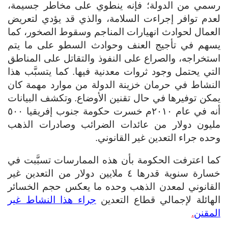
رسمي من الدولة؛ فإنه ينطوي على مخاطر جسيمة،
لعدم توافر إجراءت السلامة، والذي قد يؤدي لتعريض
العمال لحوادث انهيارات المناجم وسقوط الصخور، كما
يسهم في تأجيج العنف وحوادث السطو على ما يتم
استخراجه، والصراع على النفوذ والتقاتل على المناطق
التي يحتمل وجود ثروات معدنية فيها. كما يتسبَّب هذا
النشاط في حرمان خزينة الدولة من موارد مهمة كان
يمكن توفيرها في حال تقنين الأوضاع. وتكشف البيانات
أنه في عام ٢٠١٠م خسرت حكومة جنوب إفريقيا ٥٠٠
مليون دولار من عائدات الضرائب وصادرات الذهب
وحده جراء التعدين غير القانوني.
كما اعترفت الحكومة بأن هذه الممارسات تسبَّبت في
خسارة سنوية قدرها ٤ ملايين دولار من التعدين غير
القانوني لمعدن الذهب وحده ما يعكس حجم الخسائر
الهائلة لإجمالي قطاع التعدين
جراء هذا النشاط غير
المقنن
.