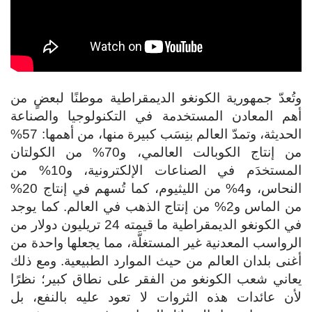
وتُعدّ جمهورية الكونغو الديمقراطية موطنًا لبعضٍ من
أهم المعادن المستخدمة في التكنولوجيا والصناعة
الحديثة، وتمدّ العالم بنِسَب كبيرة منها، من أهمها: 57%
من إنتاج الكوبالت العالمي، و70% من الكولتان
المستخدَم في الصناعات الإلكترونية، و10% من
النحاس، و4% من الليثيوم، كما تُسهم في إنتاج 20%
من الماس و2% من إنتاج الذهب في العالم. كما يوجد
في الكونغو الديمقراطية ما قيمته 24 تريليون دولار من
الرواسب المعدنية غير المستغلَّة، مما يجعلها واحدة من
أغنى بلدان العالم من حيث الموارد الطبيعية. ومع ذلك
يعاني شعب الكونغو من الفقر على نطاق كبير؛ نظرًا
لأن عائدات هذه الثروات لا تعود عليه بالنفع، بل