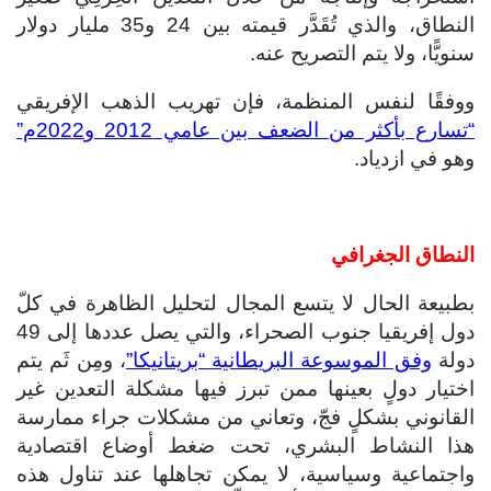
النطاق، والذي تُقَدَّر قيمته بين 24 و35 مليار دولار
سنويًّا، ولا يتم التصريح عنه.
ووفقًا لنفس المنظمة، فإن تهريب الذهب الإفريقي
“تسارع بأكثر من الضعف بين عامي 2012 و2022م”
وهو في ازدياد.
النطاق الجغرافي
بطبيعة الحال لا يتسع المجال لتحليل الظاهرة في كلّ
دول إفريقيا جنوب الصحراء، والتي يصل عددها إلى 49
دولة
وفق الموسوعة البريطانية “بريتانيكا”
، ومِن ثَم يتم
اختيار دولٍ بعينها ممن تبرز فيها مشكلة التعدين غير
القانوني بشكلٍ فجّ، وتعاني من مشكلات جراء ممارسة
هذا النشاط البشري، تحت ضغط أوضاع اقتصادية
واجتماعية وسياسية، لا يمكن تجاهلها عند تناول هذه