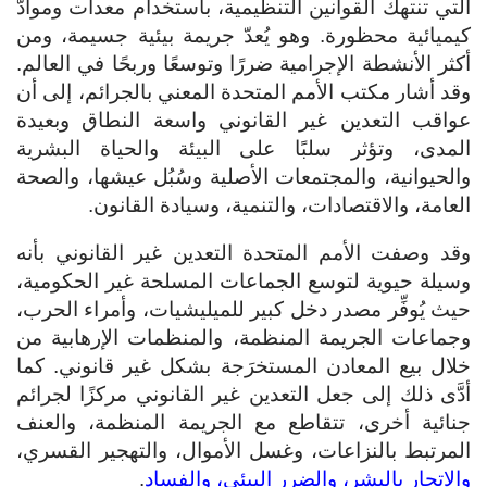
التي تنتهك القوانين التنظيمية، باستخدام معدات وموادّ
كيميائية محظورة. وهو يُعدّ جريمة بيئية جسيمة، ومن
أكثر الأنشطة الإجرامية ضررًا وتوسعًا وربحًا في العالم.
وقد أشار مكتب الأمم المتحدة المعني بالجرائم، إلى أن
عواقب التعدين غير القانوني واسعة النطاق وبعيدة
المدى، وتؤثر سلبًا على البيئة والحياة البشرية
والحيوانية، والمجتمعات الأصلية وسُبُل عيشها، والصحة
العامة، والاقتصادات، والتنمية، وسيادة القانون.
وقد وصفت الأمم المتحدة التعدين غير القانوني بأنه
وسيلة حيوية لتوسع الجماعات المسلحة غير الحكومية،
حيث يُوفِّر مصدر دخل كبير للميليشيات، وأمراء الحرب،
وجماعات الجريمة المنظمة، والمنظمات الإرهابية من
خلال بيع المعادن المستخرَجة بشكل غير قانوني. كما
أدَّى ذلك إلى جعل التعدين غير القانوني مركزًا لجرائم
جنائية أخرى، تتقاطع مع الجريمة المنظمة، والعنف
المرتبط بالنزاعات، وغسل الأموال، والتهجير القسري،
والاتجار بالبشر، والضرر البيئي، والفساد
.