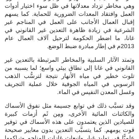
وهي مخاطر تزداد معدلاتها في ظل سوء اختيار أدوات
العمل وافتقاد المعدات الضرورية للحماية. كما يسهم
إقبال العمال الأجانب على العمل في المناجم غير
الشرعية في زيادة ظاهرة التعدين غير القانوني في
غانا، ما اضطر الحكومة لترحيل آلاف العمال عام
2013م في إطار مبادرة ضبط الوضع.
وتمتد الآثار السلبية والمخاطر المرتبطة بالتعدين غير
القانوني في غانا إلى نطاق بيئي واسع؛ لما يسببه من
تلوث خطير في مياه الأنهار نتيجة لترسُّب الذهب
الرسوبي في المياه الجوفية خلال عملية التجريف
وغسل المعدن النفيس في الماء.
وقد تسبَّب ذلك في توابع جسيمة مثل نفوق الأسماك
والكائنات المائية الأخرى، ومِن ثَم أزمات كبيرة
للصيادين الذين يعتمدون على هذه الأسماك في توفير
قوت يومهم. كما يتسبَّب التعدين بدون معايير صحيحة
علميًّا في توليد غبار وانبعاث غازات المناجم وتراكمها