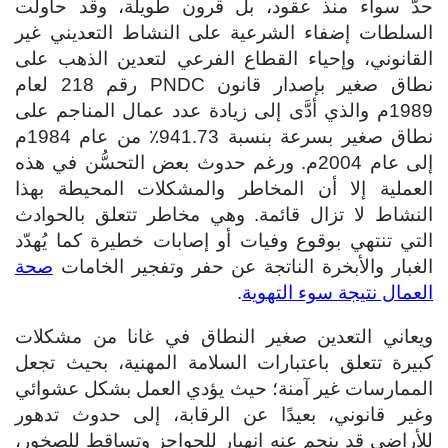
حدّ سواء منذ عقود، بل قرون طويلة، وقد حاولت
السلطات إضفاء الشرعية على النشاط التعديني غير
القانوني، وإحياء القطاع الفرعي لتعدين الذهب على
نطاق صغير بإصدار قانون PNDC رقم 218 لعام
1989م والذي أدَّى إلى زيادة عدد عمال المناجم على
نطاق صغير بسرعة بنسبة 941.73٪ من عام 1984م
إلى عام 2004م. ورغم حدوث بعض التحسُّن في هذه
العملية إلا أن المخاطر والمشكلات المحيطة بهذا
النشاط لا تزال قائمة. وهي مخاطر تتعلق بالحوادث
التي تنتهي بوقوع وفيات أو إصابات خطيرة كما يُهدّد
الغبار والأبخرة الناتجة عن حفر وتفجير الخامات
صحة
العمال نتيجة سوء التهوية
.
ويعاني التعدين صغير النطاق في غانا من مشكلات
كبيرة تتعلق باعتبارات السلامة المهنية، بحيث تجعل
الممارسات غير آمنة؛ حيث يؤدي العمل بشكل عشوائي
وغير قانوني، بعيدًا عن الرقابة، إلى حدوث تدهور
للأراضي قد ينجم عنه انهيار للحواجز وتساقط للصخور،