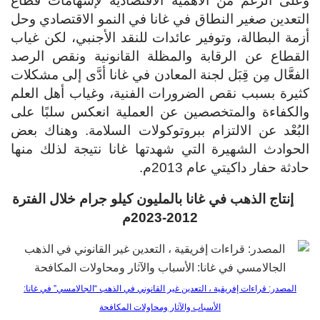
وعلى الرغم من الأهمية الاقتصادية لإسهامات قطاع
التعدين صغير النطاق في غانا في النمو الاقتصادي وحل
أزمة البطالة، وتوفير عائدات للنقد الأجنبي، لكن غياب
القطاع عن الرقابة والمظلة القانونية ونقص الرصد
الفعَّال مِن قِبَل لجنة المعادن في غانا أدَّى إلى مشكلات
كثيرة بسبب نقص الضرورات الفنية، وغياب أهل العلم
والكفاءة والمتخصصين عن العملية انعكس سلبًا على
البُعْد عن الالتزام ببروتوكولات السلامة. وهناك بعض
الحوادث الشهيرة التي شهدتها غانا نتيجة لذلك منها
حادثة حفار داكيتي عام 2013م.
إنتاج الذهب في غانا بالمليون كيلو جرام خلال الفترة
2012-2023م
المصدر: قراءات إفريقية ، التعدين غير القانوني في الذهب “الجالامسي” في غانا:
الأسباب والآثار ومحاولات المكافحة