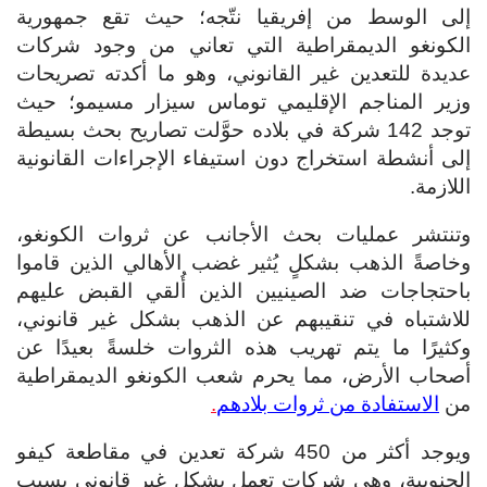
إلى الوسط من إفريقيا نتّجه؛ حيث تقع جمهورية
الكونغو الديمقراطية التي تعاني من وجود شركات
عديدة للتعدين غير القانوني، وهو ما أكدته تصريحات
وزير المناجم الإقليمي توماس سيزار مسيمو؛ حيث
توجد 142 شركة في بلاده حوَّلت تصاريح بحث بسيطة
إلى أنشطة استخراج دون استيفاء الإجراءات القانونية
اللازمة.
وتنتشر عمليات بحث الأجانب عن ثروات الكونغو،
وخاصةً الذهب بشكلٍ يُثير غضب الأهالي الذين قاموا
باحتجاجات ضد الصينيين الذين أُلقي القبض عليهم
للاشتباه في تنقيبهم عن الذهب بشكل غير قانوني،
وكثيرًا ما يتم تهريب هذه الثروات خلسةً بعيدًا عن
أصحاب الأرض، مما يحرم شعب الكونغو الديمقراطية
من
الاستفادة من ثروات بلادهم
.
ويوجد أكثر من 450 شركة تعدين في مقاطعة كيفو
الجنوبية، وهي شركات تعمل بشكل غير قانوني بسبب