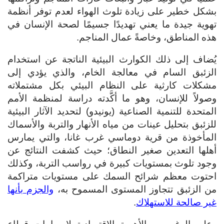
بشكل خطير على زيادة تلوث الهواء لعدم توفر أنظمة
تهوية جيدة ما يعني تهديدًا جسيمًا لصحة الإنسان في
هذه المناطق، وخاصةً عمال المناجم.
يُضاف إلى ذلك الكوارث البيئية الناتجة عن استخدام
الزئبق السام في معالجة الخام، والذي يؤدي إلى
مشكلات كارثية على النظام البيئي بكل مشتملاته
وصولاً للإنسان، وهو ما أكَّدته دراسة لمنظمة الأمم
المتحدة للتنمية الصناعية (يونيدو) لتحديد الآثار البيئية
للزئبق بتحليل عينات من مياه الأنهار والتربة والأسماك
المأخوذة من قرية دوماسي غرب غانا، والتي يمارس
أهلها التعدين صغير النطاق؛ حيث كشفت النتائج عن
وجود تلوث بمستويات كبيرة في رواسب التربة، وكذلك
احتوت معظم شرائح السمك على مستويات متراكمة
من الزئبق تتجاوز المستوى المسموح به،
والجزم بأنها
غير صالحة للاستهلاك
.