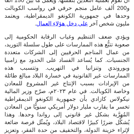
أن تقوم بعملية التعدين بنفسها. ويعمل ما بين 150 ألفًا
و200 ألف عامل منجم حرفي في رواسب الكوبالت
وحدها في جمهورية الكونغو الديمقراطية، ويعتمد
مليون شخص آخر
على دخل هؤلاء العمال
.
ويؤدي ضعف التنظيم وغياب الرقابة الحكومية إلى
صعوبة تتبُّع هذه الممارسات على طول سلسلة التوريد،
من عمال المناجم الحرفيين إلى الشركات متعددة
الجنسيات. كما يُساعد الفساد على الحدود مع زامبيا
وبوروندي وتنزانيا في التهريب. وتتسبب هذه
الممارسات غير القانونية في خسارة البلاد مبالغ طائلة
من الإيرادات بسبب الإنتاج غير المشروع للمعادن
وخاصة الكوبالت. في عام ٢٠٢٣م، صرّح وزير المالية
نيكولاس كازادي بأن جمهورية الكونغو الديمقراطية
تخسر ما يقارب مليار دولار أمريكي سنويًّا من المعادن
المُهرَّبة بشكل غير قانوني إلى رواندا وحدها. وهذا
يُشكِّل ضررًا كبيرًا لاقتصاد البلاد، ويُمثّل فرصة ضائعة
لإثراء خزينة الدولة، والتخفيف من حدة الفقر، وتعزيز