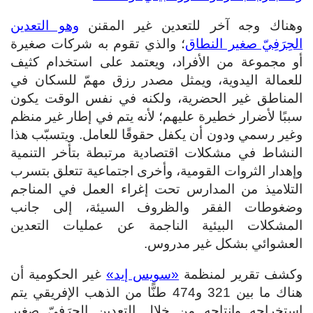
وهناك وجه آخر للتعدين غير المقنن
وهو التعدين
الحِرَفِيّ صغير النطاق
؛ والذي تقوم به شركات صغيرة
أو مجموعة من الأفراد، ويعتمد على استخدام كثيف
للعمالة اليدوية، ويمثل مصدر رزق مهمّ للسكان في
المناطق غير الحضرية، ولكنه في نفس الوقت يكون
سببًا لأضرار خطيرة عليهم؛ لأنه يتم في إطار غير منظم
وغير رسمي ودون أن يكفل حقوقًا للعامل. ويتسبّب هذا
النشاط في مشكلات اقتصادية مرتبطة بتأخر التنمية
وإهدار الثروات القومية، وأخرى اجتماعية تتعلق بتسرب
التلاميذ من المدارس تحت إغراء العمل في المناجم
وضغوطات الفقر والظروف السيئة، إلى جانب
المشكلات البيئية الناجمة عن عمليات التعدين
العشوائي بشكل غير مدروس.
وكشف تقرير لمنظمة
«سويس إيد»
غير الحكومية أن
هناك ما بين 321 و474 طنًّا من الذهب الإفريقي يتم
استخراجه وإنتاجه من خلال التعدين الحِرَفِيّ صغير