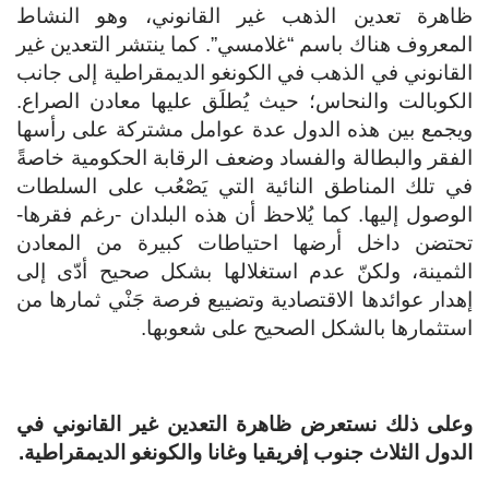
ظاهرة تعدين الذهب غير القانوني، وهو النشاط
المعروف هناك باسم “غلامسي”. كما ينتشر التعدين غير
القانوني في الذهب في الكونغو الديمقراطية إلى جانب
الكوبالت والنحاس؛ حيث يُطلَق عليها معادن الصراع.
ويجمع بين هذه الدول عدة عوامل مشتركة على رأسها
الفقر والبطالة والفساد وضعف الرقابة الحكومية خاصةً
في تلك المناطق النائية التي يَصْعُب على السلطات
الوصول إليها. كما يُلاحظ أن هذه البلدان -رغم فقرها-
تحتضن داخل أرضها احتياطات كبيرة من المعادن
الثمينة، ولكنّ عدم استغلالها بشكل صحيح أدّى إلى
إهدار عوائدها الاقتصادية وتضييع فرصة جَنْي ثمارها من
استثمارها بالشكل الصحيح على شعوبها.
وعلى ذلك نستعرض ظاهرة التعدين غير القانوني في
الدول الثلاث جنوب إفريقيا وغانا والكونغو الديمقراطية.