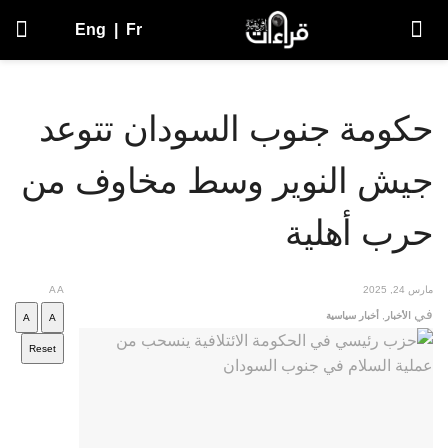
Eng
|
Fr
حكومة جنوب السودان تتوعد
جيش النوير وسط مخاوف من
حرب أهلية
مارس 24, 2025
A
A
في
الأخبار
,
أخبار سياسية
A
A
Reset