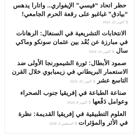
حظر اتحاد “فيسي” الإيفواري.. واتارا يدهس
“بيادق” غباغبو على رقعة الحرم الجامعي!
أكتوبر 22, 2024
الانتخابات التشريعية في السنغال: الرهانات
في مبارزة عن بُعْد بين عثمان سونكو وماكي
سال
أكتوبر 21, 2024
صمود الأبطال: ثورة الشيمورنجا الأولى ضد
الاستعمار البريطاني في زيمبابوي خلال القرن
التاسع عشر
أكتوبر 20, 2024
صناعة الطباعة في إفريقيا جنوب الصحراء
وعوامل دَفْعها
أكتوبر 6, 2024
العلوم التطبيقية في إفريقيا القديمة: نظرة
في الأثر والمؤثرات
أغسطس 3, 2026