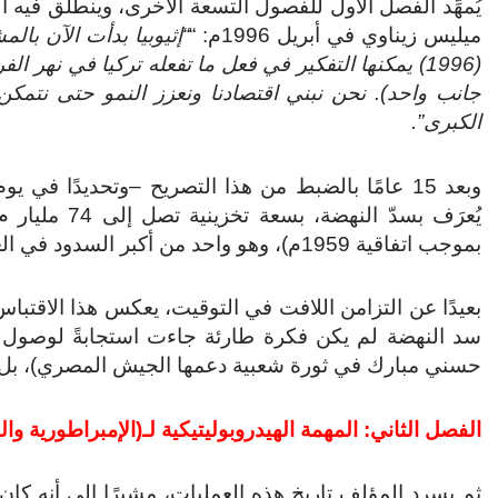
يُمهِّد الفصل الأول للفصول التسعة الأخرى، وينطلق فيه 
ميليس زيناوي في أبريل 1996م: “
(1996) يمكنها التفكير في فعل ما تفعله تركيا في نهر 
جانب واحد). نحن نبني اقتصادنا ونعزز النمو حتى نتمكن
الكبرى”.
يُعرَف بسدّ النهضة، بسعة تخزينية تصل إلى 74 مليار م
بموجب اتفاقية 1959م)، وهو واحد من أكبر السدود في العالم.
بعيدًا عن التزامن اللافت في التوقيت، يعكس هذا الاقتبا
سد النهضة لم يكن فكرة طارئة جاءت استجابةً لوصول ا
حسني مبارك في ثورة شعبية دعمها الجيش المصري)، بل كا
الفصل الثاني: المهمة الهيدروبوليتيكية لـ(الإمبراطورية وال
ثم يسرد المؤلف تاريخ هذه العمليات، مشيرًا إلى أنه كا