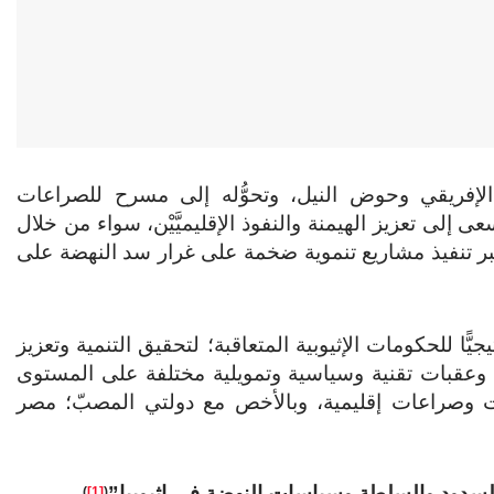
الإفريقي وحوض النيل، وتحوُّله إلى مسرح للصراعات
يسعى إلى تعزيز الهيمنة والنفوذ الإقليميَّيْن، سواء من خلال
 عبر تنفيذ مشاريع تنموية ضخمة على غرار سد النهضة على
يًّا للحكومات الإثيوبية المتعاقبة؛ لتحقيق التنمية وتعزيز
 وعقبات تقنية وسياسية وتمويلية مختلفة على المستوى
ات وصراعات إقليمية، وبالأخص مع دولتي المصبّ؛ مصر
لسدود والسلطة وسياسات النهضة في إثيوبيا”
)
[1]
(