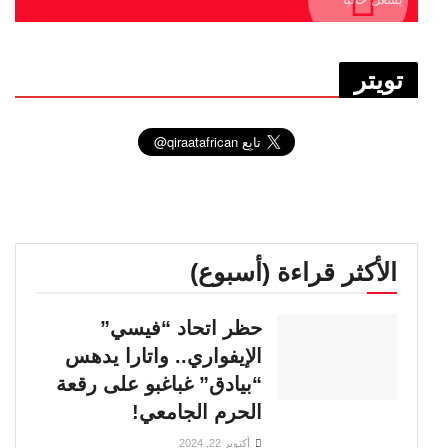
تويتر
الأكثر قراءة (أسبوع)
حظر اتحاد “فيسي”
الإيفواري.. واتارا يدهس
“بيادق” غباغبو على رقعة
الحرم الجامعي!
أكتوبر 22, 2024