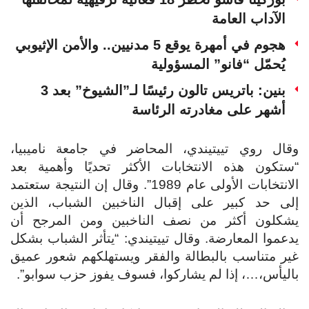
الآداب العامة
هجوم في أمهرة يوقع 5 مدنيين.. والأمن الإثيوبي
يُحمّل “فانو” المسؤولية
بنين: باتريس تالون رئيسًا لـ”الشيوخ” بعد 3
أشهر على مغادرته الرئاسة
وقال روي تييتيندي، المحاضر في جامعة ناميبيا،
“ستكون هذه الانتخابات الأكثر تحديًا وأهمية بعد
الانتخابات الأولى عام 1989”.
وقال إن النتيجة ستعتمد
إلى حد كبير على إقبال الناخبين الشباب، الذين
يشكلون أكثر من نصف الناخبين ومن المرجح أن
يدعموا المعارضة.
وقال تييتيندي: “يتأثر الشباب بشكل
غير متناسب بالبطالة والفقر ويستهلكهم شعور عميق
باليأس،…، إذا لم يشاركوا، فسوف يفوز حزب سوابو”.