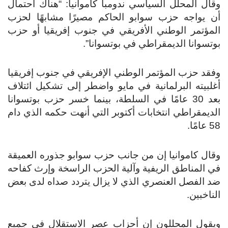
وقال المحلل السياسي ندومبا كاموانيا: “هناك احتمال
أن يواجه حزب سوابو الحاكم مصيرًا مشابهًا لحزب
المؤتمر الوطني الأفريقي في جنوب إفريقيا أو حزب
بوتسوانا الديمقراطي في بوتسوانا”.
وفقد حزب المؤتمر الوطني الإفريقي في جنوب إفريقيا
أغلبيته البرلمانية في مايو واضطر إلى تشكيل ائتلاف
بعد 30 عامًا في السلطة، بينما خسر حزب بوتسوانا
الديمقراطي انتخابات أكتوبر التي أنهت حكمه الذي دام
58 عامًا.
وقال كاموانيا إن من جانب حزب سوابو جذوره العميقة
في المناطق الريفية وآلية الحزب الراسخة وإرث كفاحه
ضد الفصل العنصري الذي لا يزال يتردد صداه لدى بعض
الناخبين.
ويقول المحللون إن أحزاب عصر الاستقلال في جميع