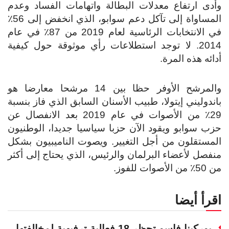
وأدى ارتفاع معدلات البطالة واتهامات الفساد وعدم
المساواة إلى تآكل دعم سوابو، الذي انخفض إلى 56٪
في الانتخابات الرئاسية لعام 2019 من 87٪ في عام
2014. لا توجد استطلاعات رأي موثوقة حول كيفية
أدائه هذه المرة.
والمرشح الأوفر حظا بين 14 مرشحا معارضا هو
باندوليني إيتولا، طبيب الأسنان السابق الذي فاز بنسبة
29٪ من الأصوات في عام 2019 بعد الانفصال عن
حزب سوابو ويقود الآن حزبا سياسيا جديدا، الوطنيون
المستقلون من أجل التغيير. ويصوت الناميبيون بشكل
منفصل لأعضاء البرلمان والرئيس، الذي يحتاج إلى أكثر
من 50٪ من الأصوات للفوز.
اقرأ أيضا
بوركينا فاسو تحظر 18 فعالية ترفيهية لمخالفتها