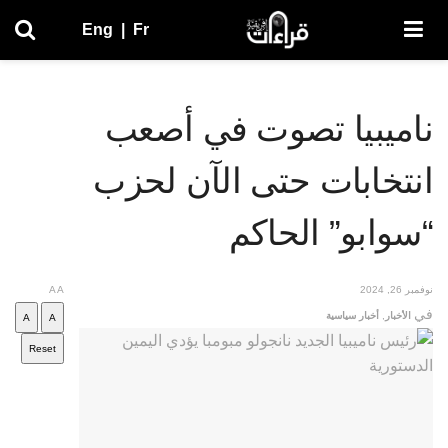
Eng
|
Fr
ناميبيا تصوت في أصعب
انتخابات حتى الآن لحزب
“سوابو” الحاكم
نوفمبر 26, 2024
A
A
في
الأخبار
,
أخبار سياسية
A
A
Reset