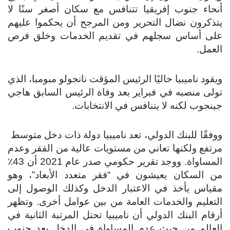
أنحاء جنوب إفريقيا تتنافس مع سكان أصغر سنًا لا
يتذكرون نضال التحرير ومن المرجح أن يحكموا عليهم
على أساس سجلهم في تقديم الخدمات وخلق فرص
العمل.
ويقود ناميبيا حاليًا الرئيس المؤقت نانجولو مبومبا، الذي
تولى منصبه في فبراير بعد وفاة الرئيس السابق هاجي
جينجوب لكنه لا يتنافس في الانتخابات.
ووفقًا للبنك الدولي، تعد ناميبيا دولة ذات دخل متوسط ​​
مرتفع ولكنها تعاني من مستويات عالية من الفقر وعدم
المساواة. ووجد تقرير حكومي صدر عام 2021 أن 43٪
من السكان يعيشون في “فقر متعدد الأبعاد”، وهو
مقياس يأخذ في الاعتبار الدخل وكذلك الوصول إلى
التعليم والخدمات العامة من بين عوامل أخرى. وتظهر
أرقام البنك الدولي أن ناميبيا تحتل المرتبة الثانية في
العالم من حيث عدم المساواة في الدخل بعد جنوب