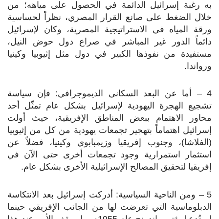
به رغبة إسرائيل الدائمة في الحصول على مياهه؛ من
خلال الضغط على صانع القرار المصري، نظراً لحساسية
ورقة المياه في الاستراتيجية المصرية، وكان لإسرائيل
دائماً الدور غير المباشر في صراع دول حوض النيل،
مستفيدة من نفوذها الكبير في دول مثل إثيوبيا وكينيا
ورواندا.
4 – أما عن البعد السكاني الديموجرافي: فإن سياسة
تشجيع الهجرة اليهودية لإسرائيل بشكل عام تمثّل أحد
محاور الاهتمام ببعض المناطق الإفريقية، حيث أولت
إسرائيل اهتماماً بتهجير تجمعات يهودية من كل من إثيوبيا
(الفلاشا)، وجنوب إفريقيا وزيمبابوي وكينيا، فضلاً عن
استثمار استمرارية وجود تجمعات أخرى حتى الآن في
إفريقيا لتحقيق المصالح الإسرائيلية الأخرى بشكل عام.
5 – ومن الناحية السياسية: أدركت إسرائيل بعد الانتكاسة
الدبلوماسية التي تعرضت لها من الجانب الإفريقي حينما
لم تُدع لمؤتمر باندونج عام 1955م، ولم يقف الأمر عند هذا