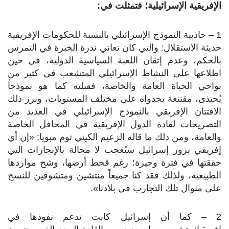
الإفريقية الإسرائيلية؛ فتمثلت في:
1 – جاذبية النموذج الإسرائيلي بالنسبة للحكومات الإفريقية
حديثة الاستقلال: والتي كان تعاني ندرة الخبرة في التمرس
بالحكم، وعدم إتقان اللعبة السياسية الدولية، في حين
اطلاعها على النشاط الإسرائيلي المتشعب في كثير من
نواحي الحياة العامة والخاصة، فقبلته كما هو نموذجاً
يُحتذى، مقتنعة بجدواه على مختلف المستويات، وبرز ذلك
الافتتان الإفريقي بالنموذج الإسرائيلي في العديد من
التصريحات لقادة الدول الإفريقية في المحافل الخاصة
والعامة، ومن ذلك ما قاله الزعيم الكيني توم مبويا: «إن أي
إفريقي يزور إسرائيل سيُعجب لا محالة بالإنجازات التي
حققتها في فترة وجيزة؛ رغم قحط أرضها، وشح مواردها
الطبيعية، ولذلك فقد كنا جميعاً منتشين ومتشوقين للنسج
على منوال تلك التجارب في بلادنا».
2 – كما أن إسرائيل كانت تدعم نفوذها في