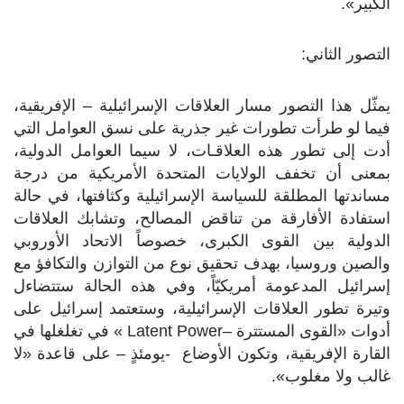
الكبير».
التصور الثاني:
يمثّل هذا التصور مسار العلاقات الإسرائيلية – الإفريقية،
فيما لو طرأت تطورات غير جذرية على نسق العوامل التي
أدت إلى تطور هذه العلاقـات، لا سيما العوامل الدولية،
بمعنى أن تخفف الولايات المتحدة الأمريكية من درجة
مساندتها المطلقة للسياسة الإسرائيلية وكثافتها، في حالة
استفادة الأفارقة من تناقض المصالح، وتشابك العلاقات
الدولية بين القوى الكبرى، خصوصاً الاتحاد الأوروبي
والصين وروسيا، بهدف تحقيق نوع من التوازن والتكافؤ مع
إسرائيل المدعومة أمريكيّاً، وفي هذه الحالة ستتضاءل
وتيرة تطور العلاقات الإسرائيلية، وستعتمد إسرائيل على
أدوات «القوى المستترة –
Latent Power
» في تغلغلها في
القارة الإفريقية، وتكون الأوضاع -يومئذٍ – على قاعدة «لا
غالب ولا مغلوب».