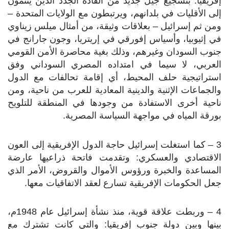
إفريقيا: بتشجيع جيل جديد من القادة الجدد الذين ينتمون
إلى الأقليات في بلدانهم، ويرتبطون مع الولايات المتحدة –
ومن ثم إسرائيل – بعلاقات وثيقة، من أمثال ميلس زيناوي
في إثيوبيا، وأسياس إفورقي في إريتريا، وجون جارانج في
جنوب السودان وغيرهم، وذلك بغية محاصرة الأمن القومي
العربي، لا سيما في امتداده المصري السوداني وفق
استراتيجية حلف المحيط، أي إقامة تحالفات مع الدول
والجماعات الإثنية والدينية المعادية للعرب من ناحية، ومن
ناحية أخرى الاستفادة من وجودها في المنطقة للتلويح
بورقة المياه في مواجهة السياسة المصرية.
3 – كما استغلت إسرائيل حاجة الدول الإفريقية إلى العون
الاقتصادي والعسكري: وتقدمت فاتحة ذراعيها عارضة
المساعدة والخبرة ورؤوس الأموال والقروض، الأمر الذي
جعل الحكومات الإفريقية تسارع لعقد الاتفاقيات معها.
4 – وربطت علاقة قوية، منذ نشأة إسرائيل عام 1948م،
بينها وبين دولة جنوب إفريقيا: والتي كانت تشترك مع