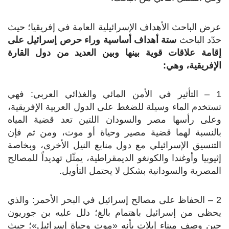
عرض الباحث الأهداف الإسرائيلية العامة في إفريقيا؛ حيث
حدّد الباحث
ستة أهداف أساسية وراء حرص إسرائيل على
إقامة علاقات قوية بينها وبين العديد من دول القارة
الإفريقية، وهي:
1 – التأثير في الأمن المائي والغذائي العربي: فهي
تستخدم الماء وسيلة للضغط على الدول العربية الإفريقية،
وعلى رأسها مصر والسودان اللتين تعد قضية المياه
بالنسبة لهما قضية مصير وحياة أو موت، ومن ثم فإن
التنسيق الإسرائيلي مع دول منابع النيل الأخرى، وبخاصة
إثيوبيا وأوغندا والكونغو الديمقراطية، يمثّل تهديداً للمصالح
المصرية والسودانية بشكل لا يحتمل التأويل.
2 – الحفاظ على مصالح إسرائيل في البحر الأحمر: والذي
يحظى من إسرائيل باهتمام بالغ؛ دلل عليه بن جوريون
حين وصف ميناء إيلات بأنه «موت وحياة إسرائيل»؛ حيث