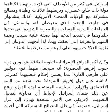
إسرائيل في كثير من الأوصاف التي قرّبت بينهما، فكلتاهما
دولة ذات طابع عنصري، ويربطهما علاقات وطيدة ومصالح
مشتركة مع الولايات المتحدة الأمريكية، كذلك يتشابهان
في طبيعة التهديد الذي تتعرضان له، والمتمثل في
الجماعات السرية المسلحة، والصعوبة الشديدة التي يجدها
حلفاؤهما في تقديم الدعم لهما بصفة علنية بسبب وصمة
التمييز والتفرقة التي لحقت بهما، لذا اتجهت الدولتان إلى
تقوية العلاقات بينهما على الرغم من تعرضهما للانتقاد.
وكان أكبر الدوافع الإسرائيلية لتقوية العلاقة بينها وبين دولة
جنوب إفريقيا العنصرية؛ أنه سيجعل منهما أقوى دولتين
على طرفي القارة؛ مما يضمن إحكام قبضتيهما كطرفي
كماشة على دول إفريقيا السوداء؛ تحد بشدة من النمو
الاقتصادي والإرادة السياسية المستقلة لهذه الدول، وينتج
عن ذلك ضمان إسرائيل لإحباط أي محاولة لتفعيل
التصويت الإفريقي في الأمم المتحدة تهدف إلى عزل
إسرائيل، خصوصاً في ظل المصالح المشتركة التي أخذت
تربط بين إسرائيل وباقي الدول الإفريقية.