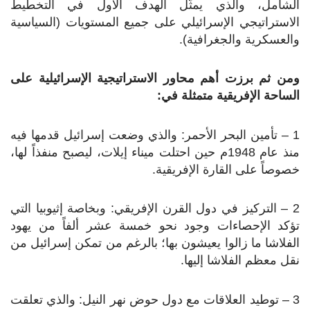
الشامل، والذي يمثّل الهدف الأول في التخطيط
الاستراتيجي الإسرائيلي على جميع المستويات (السياسية
والعسكرية والجغرافية).
ومن ثم برزت أهم محاور الاستراتيجية الإسرائيلية على
الساحة الإفريقية متمثلة في:
1 – تأمين البحر الأحمر: والذي وضعت إسرائيل قدمها فيه
منذ عام 1948م حين احتلت ميناء إيلات، ليصبح منفذاً لها،
خصوصاً على القارة الإفريقية.
2 – التركيز في دول القرن الإفريقي: وبخاصة إثيوبيا التي
تؤكد الإحصاءات وجود نحو خمسة عشر ألفاً من يهود
الفلاشا ما زالوا يعيشون بها؛ بالرغم من تمكن إسرائيل من
نقل معظم الفلاشا إليها.
3 – توطيد العلاقات مع دول حوض نهر النيل: والذي تعلقت