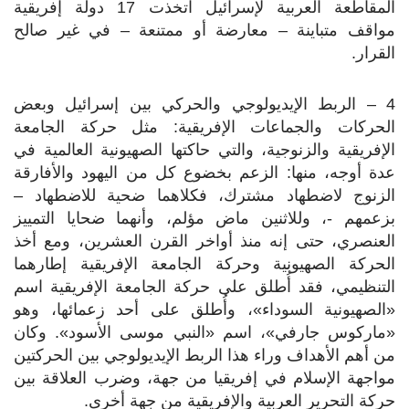
المقاطعة العربية لإسرائيل اتخذت 17 دولة إفريقية
مواقف متباينة – معارضة أو ممتنعة – في غير صالح
القرار.
4 – الربط الإيديولوجي والحركي بين إسرائيل وبعض
الحركات والجماعات الإفريقية: مثل حركة الجامعة
الإفريقية والزنوجية، والتي حاكتها الصهيونية العالمية في
عدة أوجه، منها: الزعم بخضوع كل من اليهود والأفارقة
الزنوج لاضطهاد مشترك، فكلاهما ضحية للاضطهاد –
بزعمهم -، وللاثنين ماض مؤلم، وأنهما ضحايا التمييز
العنصري، حتى إنه منذ أواخر القرن العشرين، ومع أخذ
الحركة الصهيونية وحركة الجامعة الإفريقية إطارهما
التنظيمي، فقد أُطلق على حركة الجامعة الإفريقية اسم
«الصهيونية السوداء»، وأُطلق على أحد زعمائها، وهو
«ماركوس جارفي»، اسم «النبي موسى الأسود». وكان
من أهم الأهداف وراء هذا الربط الإيديولوجي بين الحركتين
مواجهة الإسلام في إفريقيا من جهة، وضرب العلاقة بين
حركة التحرير العربية والإفريقية من جهة أخرى.