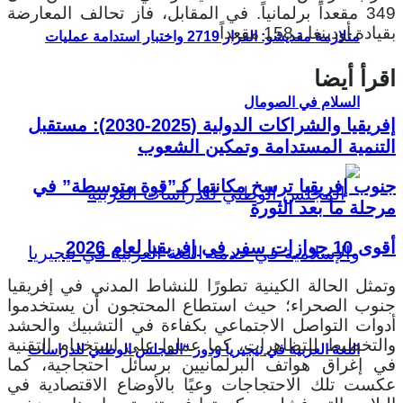
349 مقعداً برلمانياً. في المقابل، فاز تحالف المعارضة
بقيادة أودينغا بـ158 مقعداً.
متلازمة مقديشو: القرار 2719 واختبار استدامة عمليات
اقرأ أيضا
السلام في الصومال
إفريقيا والشراكات الدولية (2025-2030): مستقبل
التنمية المستدامة وتمكين الشعوب
جنوب إفريقيا ترسخ مكانتها كـ”قوة متوسطة” في
مرحلة ما بعد الثورة
أقوى 10 جوازات سفر في إفريقيا لعام 2026
وتمثل الحالة الكينية تطورًا للنشاط المدني في إفريقيا
جنوب الصحراء؛ حيث استطاع المحتجون أن يستخدموا
أدوات التواصل الاجتماعي بكفاءة في التشبيك والحشد
والتخطيط للتظاهرات، كما عملوا على استخدام التقنية
اللغة العربية في نيجيريا ودور “المجلس الوطني للدراسات
في إغراق هواتف البرلمانيين برسائل احتجاجية، كما
عكست تلك الاحتجاجات وعيًا بالأوضاع الاقتصادية في