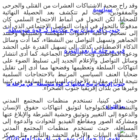
وقد راح ضحية الاشتباكات العشرات من القتلى والجرحى
سياسية
والمفقودين، حيث لم تتكشف بعد الحصيلة النهائية
للضحايا، لكن التحول في أنماط الاحتجاج السلمي كان
مدفوعًا بالتحول في أدوات التواصل الاجتماعي الذي أدى
إلى تضخيم فاعلية الأصوات المهمشة وتشبيكها وحشد
الجماهير وتسهيل التواصل بين النشطاء، كما أدت وسائل
الذكاء الاصطناعي كذلك إلى تسهيل القدرة على الحشد
ودعوة المواطنين وبث الرسائل الجماعية. كما أدى انتشار
وسائل التواصل والإعلام الجديد إلى تسليط الضوء على
انتهاكات السلطة وتعظيمها وفضحها مما أدى إلى تقليل
ضحايا العنف السياسي المرتبط بالاحتجاجات السلمية
نتيجة لذلك، مقارنة بالأحداث السياسية السابقة في كينيا
جنوب إفريقيا ترسخ مكانتها كـ”قوة متوسطة” في مرحلة ما
وغيرها من بلدان إفريقيا جنوب الصحراء.
حيث في كينيا، تستخدم منظمات المجتمع المدني
والنشطاء التكنولوجيا لتوثيق انتهاكات حقوق الإنسان
بعد الثورة
والدعوة إلى التغيير وتوثيق وحشية الشرطة والإبلاغ عنها
ومشاركة الصور ومقاطع الفيديو للحوادث والدعوة إلى
المساءلة، حيث تستخدم منظمات المجتمع المدني
والنشطاء البيانات والأرقام للحشد والتأثير، مثل مركز