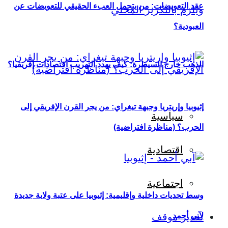
عقد التعويضات: من يتحمل العبء الحقيقي للتعويضات عن
العبودية؟
الذهب خارج السيطرة: كيف يهدد التهريب اقتصادات إفريقيا؟
إثيوبيا وإريتريا وجبهة تيغراي: من يجر القرن الإفريقي إلى
سياسية
الحرب؟ (مناظرة افتراضية)
اقتصادية
اجتماعية
وسط تحديات داخلية وإقليمية: إثيوبيا على عتبة ولاية جديدة
لآبي أحمد
تقدير موقف