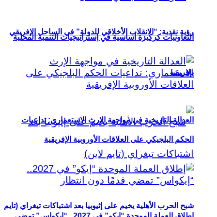
رؤية نقدية: “الانقلاب الأخلاقي للدولة” في الساحل الإفريقي
التعاونيات كركيزة أساسية في إستراتيجيات التنمية المحلية
بإفريقيا
العدالة التاريخية في مواجهة الإرث الاستعماري: تداعيات
الحكم البلجيكي على العلاقات الأوروبية الإفريقية
شبح الحرب الأهلية يخيم على إثيوبيا بعد اشتباكات تيغراي (تايم
إطلاق العملة الموحدة “إيكو” في 2027.. “إيكواس” تمضي