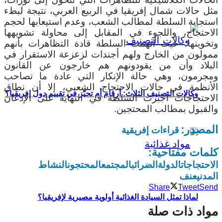
مثل حالات شمال إفريقيا في الربيع العربي، نتيجة لبطء
استجابة السلطة لمطالب الشعب، وعدم استيعابها لحجم
الاحتجاج، واللجوء في المقابل إلى محاولة تشويهها
وتخوينها؛ حيث اتهمت السلطة قادة التظاهرات بأنهم
ممولون من الخارج ولهم أجندات لزعزعة الاستقرار في
البلاد وأن من يقودونهم هم خارجون عن القانون
ومجرمون، وهي حالة الإنكار التي عادة ما تصاحب
الأنظمة في حالات الاحتجاج الشعبي، إلا أن نطاق
وكالات التصنيف الثلاث: أرقام أم تحيّز في تقييم دول إفريقيا؟
الاحتجاجات أجبرت السلطة في النهاية على الإذعان
والقبول بمطالب المحتجين.
المصدر:
قراءات إفريقية
كلمات مفتاحية:
الاحتجاجات
الدولة
الضرائب
المجتمع
المحتجون
النشاط
المدني
عنف
Share
Tweet
Send
لماذا تمثل السيادة الغذائية أولوية مصيرية لإفريقيا؟
مواد ذات صلة