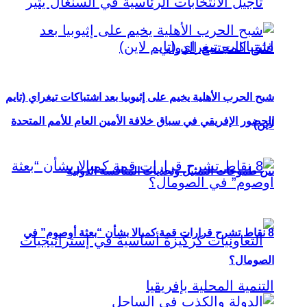
شبح الحرب الأهلية يخيم على إثيوبيا بعد اشتباكات تيغراي (تايم
الحضور الإفريقي في سباق خلافة الأمين العام للأمم المتحدة
لاين)
بين طموحات التمثيل وتحديات المنافسة الدولية
8 نقاط تشرح قرارات قمة كمبالا بشأن “بعثة أوصوم” في
الصومال؟