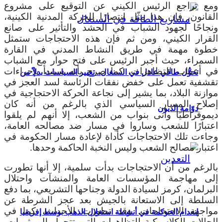
ومع تراجع الرئيس الكيني عن التوقيع على مشروع
القانون، فإن هذا مثّل انتصارًا للحركة المدنية الكينية،
ونجاحًا لجهود الشباب في الحشد والتأثير على صانع
القرار الكيني، ومن ثم فإن هذه الاحتجاجات ستمثل
خطوة مهمة في طريق النشاط المدني في القارة
السمراء، حيث أجبر الرئيس على فتح حوار مع الشباب
في أعقاب التظاهرات، كما صرح بأنه سيبدأ بإجراءات
تحوُّل طاقي عادل في السنغال.. تغيير السياسات بدلاً من
تقشفية تعمل على خفض نفقات الرئاسة لسد العجز في
موازنة البلاد، بما يشير إلى نجاعة الحركة الاحتجاجية في
إصلاح المسار السياسي الذي بالرغم من أنه كان
دوّامة الديون
ديموقراطيًا وأتى بنواب من الشعب، إلا أنهم لم يلقوا
اعتبارًا للشعب وساروا في مسار ضد مصالحه العامة،
وجاءت تلك الاحتجاجات كأداة لإعادة مسار الحكومة في
اعتبار مصالح الشعب وليس النخبة الحاكمة وحدها.
بالرغم من أن الاحتجاجات بدأت سلمية، إلا أنها تطورت
إلى مهاجمة المؤسسات العامة والمنشآت واحتلال
البرلمان، كرمز لسيادة الدولة وجناحها التشريعي، بما دفع
السلطة إلى الاستعانة بالجيش بعد عجز الشرطة عن
مواجهة الاحتجاجات. وقد تطورت الأحداث، كما في
انعدام الحوكمة في أنشطة استغلال الذهب بوسط إفريقيا
الحالات الكلاسيكية للتظاهرات التي تتحول إلى ثورات،