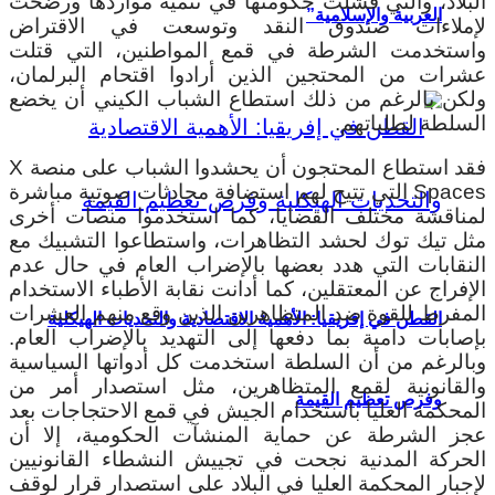
البلاد، والتي فشلت حكومتها في تنمية مواردها ورضخت
العربية والإسلامية”
لإملاءات صندوق النقد وتوسعت في الاقتراض
واستخدمت الشرطة في قمع المواطنين، التي قتلت
عشرات من المحتجين الذين أرادوا اقتحام البرلمان،
ولكن بالرغم من ذلك استطاع الشباب الكيني أن يخضع
السلطة لطلباتهم.
فقد استطاع المحتجون أن يحشدوا الشباب على منصة X
Spaces التي تتيح لهم استضافة محادثات صوتية مباشرة
لمناقشة مختلف القضايا، كما استخدموا منصات أخرى
مثل تيك توك لحشد التظاهرات، واستطاعوا التشبيك مع
النقابات التي هدد بعضها بالإضراب العام في حال عدم
الإفراج عن المعتقلين، كما أدانت نقابة الأطباء الاستخدام
المفرط للقوة ضد المتظاهرين الذين وقع منهم العشرات
القطن في إفريقيا: الأهمية الاقتصادية والتحديات الهيكلية
بإصابات دامية بما دفعها إلى التهديد بالإضراب العام.
وبالرغم من أن السلطة استخدمت كل أدواتها السياسية
والقانونية لقمع المتظاهرين، مثل استصدار أمر من
وفرص تعظيم القيمة
المحكمة العليا باستخدام الجيش في قمع الاحتجاجات بعد
عجز الشرطة عن حماية المنشآت الحكومية، إلا أن
الحركة المدنية نجحت في تجييش النشطاء القانونيين
لإجبار المحكمة العليا في البلاد على استصدار قرار لوقف