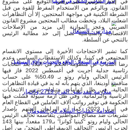
في إجبار الرئيس على رفض التوقيع على مشروع
الدور السياسي للشباب في إفريقيا
القانون. وبالرغم من الاستخدام المفرط للقوة من قبل
الشرطة الكينية في مواجهة المحتجين، إلا أن التظاهرات
اشعلت البلاد، وتخطت مطالب المحتجين مشروع القانون
الضريبي وعجز الموازنة إلى مزيد من الإصلاحات
الاقتصادية والسياسية تصل إلى حد مطالبة الرئيس
بالتنحي عن السلطة.
كما تشير الاحتجاجات الأخيرة إلى مستوى الانقسام
المجتمعي في كينيا، وكذلك الاستقطاب السياسي وعدم
المدرسة في السنغال: الواقع والتحديات وآفاق المستقبل
رضا الشباب عن منظومة الحكم في البلاد بعد انتخابات
رئاسية جدلية أجريت في أغسطس 2022 فاز فيها
الرئيس الحالي وليام روتو بـ 50.49% على حساب
منافسه أودينغا، الذي يتهم بأنه له يد في قيادة التظاهرات
الحالية، في ظل اتهامات متبادلة بتزوير الانتخابات
الرئاسية والبرلمانية، وفي ظل أزمة سيولة فشلت فيها
الحكومة في توفير رواتب آلاف العاملين في القطاع العام
في أبريل 2023. كما أن البرلمان المتهم بإصدار
تشريعات ضد مصالح المواطنين يتقاسمه تحالف الرئيس
الحالي وليام روتو “كينيا كوانزا” بـ179 مقعداً، بينها 143
لحزب الرئيس “التحالف الديمقراطي المتحد”، من أصل