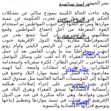
نشر الجيش.
دراسة سياسية
وقد جاءت الحالة الكينية بنموذج مثالي عن مشكلات
الحكم في إفريقيا؛ حيث عجزت الحكومة عن تنمية
دراسة اجتماعية
مواردها ومن ثم اللجوء إلى جيوب المواطنين ثم استخدام
القوة المفرطة من أجل إخضاع المواطنين وقمع
مطالبهم، بالرغم من أن كينيا تتمتع بقدر من
دراسة اقتصادية
الديموقراطية مقارنة ببقية الدول الإفريقية جنوب
الصحراء. فبالرغم من أن الرئيس الكيني وليام روتو
انتخب ديموقراطيًا منذ ما يقرب العامين بعد أن حمل
ترجمات
أجندة حماية الفقراء، إلا أنه لُقب على وسائل التواصل
الاجتماعي بـ “الرئيس الطائر”، لكثرة سفرياته واستخدامه
للطائرات، ما جلب له انتقادات واسعة، كما اتهمه
جميع المواد
معارضوه بأنه فشل في تنمية موارد البلاد وخضع في
النهاية إلى المؤسسات المالية العالمية مثل صندوق النقد
الذي يجبر المقترضين على إجراء إصلاحات هيكلية
اجتماعية
رأسمالية لاقتصاداتها تسحق الفقراء وتغرق البلاد في
الديون وفوائدها، وهي حالة متكررة في عدد من الدول
الإفريقية التي فشلت في تنمية مواردها وتعظيم إنتاجها
اقتصادية
وتوسيع قدراتها الاقتصادية والتنموية.