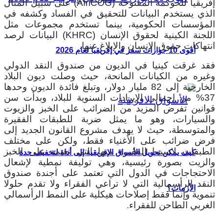
إفريقيا للحوكمة المفتوحة (AfriCOG) على سبيل المثال
الذي يستخدم البيانات للتحقيق في الفساد وكشفه في
المؤسسات الحكومية، بينما تستخدم مجموعات مثل
اللجنة الكينية لحقوق الإنسان (KHRC) البيانات لرصد
انتهاكات حقوق الإنسان والإبلاغ عنها.
أقوى 10 جوازات سفر في إفريقيا لعام 2026
فقد غرقت كينيا في الديون من صندوق النقد الدولي
وغيره من الكيانات المانحة، حيث وصلت ديون البلاد
الخارجية إلى 82 مليار دولار، وتبلغ فائدة الديون وحدها
37% من إجمالي الإيرادات السنوية للبلاد، وبدأت سن
قوانين تفرض المزيد من الضرائب على الخبز والزيوت
والسيارات، وهو ما يمثل ضربة للطبقات الفقيرة
والمتوسطة، حيث لا يهدف مشروع القانون الجديد إلى
فرض ضرائب على الأغنياء فقط، ولكن على مختلف
الطبقات لاسيما الفقيرة منها التي تعتمد على الخبز
كيف يمكن تحويل الأسواق الإفريقية إلى أداة لتخفيف حدة
والزيت بصورة رئيسية، وهي توليفة نمطية لإشعال
الاحتجاجات في الدول التي تعتمد على أجندة صندوق
النقد الرأسمالية التي لا تراعي الفقراء ولا تقدم حلولا
الأزمات؟
تنموية وإنما فقط إصلاحات هيكلية على النمط الرأسمالي
الغربي الطاحن للفقراء.