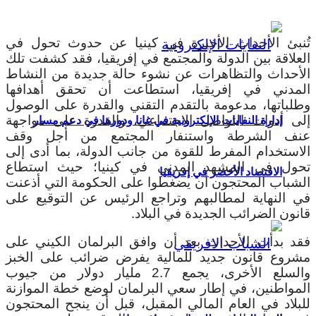
تُنبئ الأحداث الأخيرة في كينيا عن حدوث تحول في
العلاقة بين الدولة والمجتمع في إفريقيا، فقد كشفت تلك
الأحداث والتظاهرات عن نشوء حالة جديدة من النشاط
المدني في إفريقيا، استطاعت أن تحقق أهدافها
وطلباتها، مدعومة بالتقدم التقني والقدرة على الوصول
إلى أدوات التواصل الاجتماعي، والقدرة على مواجهة
إدارة النفايات الإلكترونية في غانا ودورها في دعم مسار
عنف الشرطة واستنفار المجتمع من أجل وقف
الاستخدام المفرط للقوة من جانب الدولة، بما أدى إلى
تحول في المشهد المدني في كينيا؛ حيث استطاع
الاقتصاد الأخضر في إفريقيا
الشباب المحتجون أن يضغطوا على الحكومة التي أذعنت
في النهاية لمطالبهم وتراجع الرئيس عن التوقيع على
قانون الضرائب الجديدة في البلاد.
فقد بدأت الأحداث بعد أن وافق البرلمان الكيني على
مشروع قانون جديد للمالية يفرض ضرائب على الخبز
والسلع الأخرى، يجمع 2.7 مليار دولار من جيوب
المواطنين، في إطار سعي البرلمان لوضع خطة الموازنة
للبلاد في العام المالي المقبل، قبل أن ينجح المحتجون