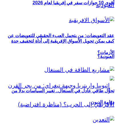
أقوى 10 جوازات سفر في إفريقيا لعام 2026
عقد التعويضات: من يتحمل العبء الحقيقي للتعويضات عن
كيف يمكن تحويل الأسواق الإفريقية إلى أداة لتخفيف حدة
الأزمات؟
العبودية؟
تحوُّل طاقي عادل في السنغال.. تغيير السياسات بدلاً من
دوّامة الديون