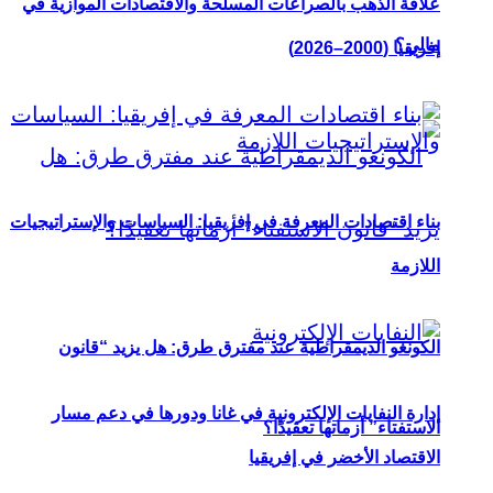
علاقة الذهب بالصراعات المسلحة والاقتصادات الموازية في
مالي؟
إفريقيا (2000–2026)
بناء اقتصادات المعرفة في إفريقيا: السياسات والإستراتيجيات
اللازمة
الكونغو الديمقراطية عند مفترق طرق: هل يزيد “قانون
إدارة النفايات الإلكترونية في غانا ودورها في دعم مسار
الاستفتاء” أزماتها تعقيدًا؟
الاقتصاد الأخضر في إفريقيا