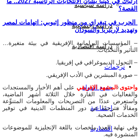
ارتباك في كينيا بشأن الانتخابات الرئاسية 2027.. ما
دراسة سياسية
القصة؟
الحرب في تيغراي من منظور إثيوبي: اتهامات لمصر
دراسة اجتماعية
وتهديد لإريتريا والسودان
– المؤسسات البرلمانية الإفريقية في بيئة متغيرة…
دراسة اقتصادية
التأثير والتحديات.
– التحول الديموغرافي في إفريقيا.
ترجمات
– صورة المبشرين في الأدب الإفريقي.
جميع المواد
واحتوى المشهد الإفريقي
على أهم الأخبار والمستجدات
والفعاليات في القارة خلال الثلاثة أشهر الماضية،
واستعرض عددًا من التصريحات والمعلومات المتنوِّعة
اجتماعية
ومقالًا مترجمًا عن دور المنظمات الدينية في توفير
الخدمات الصحية.
وفي نهاية العدد ملخصات باللغة الإنجليزية للموضوعات
اقتصادية
المنشورة فيه.