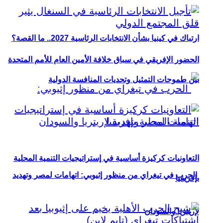
ارتباك في كينيا بشأن الانتخابات الرئاسية 2027.. ما القصة؟
الحضور الإفريقي في سباق خلافة الأمين العام للأمم المتحدة
بين طموحات التمثيل وتحديات المنافسة الدولية
التعاونيات كركيزة أساسية في إستراتيجيات التنمية المحلية
الحرب في تيغراي من منظور إثيوبي: اتهامات لمصر وتهديد
بإفريقيا
لإريتريا والسودان