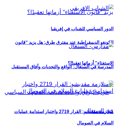
الدور السياسي للشباب في إفريقيا
الكونغو الديمقراطية عند مفترق طرق: هل يزيد “قانون
الاستفتاء” أزماتها تعقيدًا؟
المدرسة في السنغال: الواقع والتحديات وآفاق المستقبل
متلازمة مقديشو: القرار 2719 واختبار استدامة عمليات
السلام في الصومال