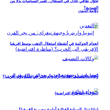
تحوُّل طاقي عادل في السنغال.. تغيير السياسات بدلاً من
العبودية؟
دوّامة الديون
انعدام الحوكمة في أنشطة استغلال الذهب بوسط إفريقيا
إثيوبيا وإريتريا وجبهة تيغراي: من يجر القرن الإفريقي إلى
وكالات التصنيف الثلاث: أرقام أم تحيّز في تقييم دول إفريقيا؟
الحرب؟ (مناظرة افتراضية)
لماذا تمثل السيادة الغذائية أولوية مصيرية لإفريقيا؟