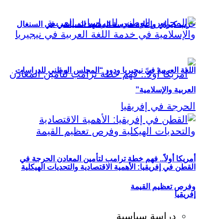
حزب كيراي وإعادة هندسة المشهد السياسي في السنغال
اللغة العربية في نيجيريا ودور “المجلس الوطني للدراسات
العربية والإسلامية”
أمريكا أولاً.. فهم خطة ترامب لتأمين المعادن الحرجة في
القطن في إفريقيا: الأهمية الاقتصادية والتحديات الهيكلية
وفرص تعظيم القيمة
إفريقيا
دراسة سياسية