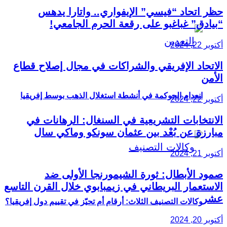
حظر اتحاد “فيسي” الإيفواري.. واتارا يدهس
“بيادق” غباغبو على رقعة الحرم الجامعي!
أكتوبر 22, 2024
الاتحاد الإفريقي والشراكات في مجال إصلاح قطاع
الأمن
انعدام الحوكمة في أنشطة استغلال الذهب بوسط إفريقيا
أكتوبر 22, 2024
الانتخابات التشريعية في السنغال: الرهانات في
مبارزة عن بُعْد بين عثمان سونكو وماكي سال
أكتوبر 21, 2024
صمود الأبطال: ثورة الشيمورنجا الأولى ضد
الاستعمار البريطاني في زيمبابوي خلال القرن التاسع
عشر
وكالات التصنيف الثلاث: أرقام أم تحيّز في تقييم دول إفريقيا؟
أكتوبر 20, 2024