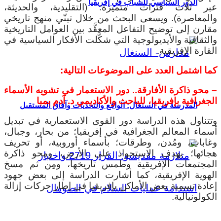
الدور السياسي للشباب في إفريقيا
عبر ثلاث فترات متميزة: (التقليدية، والحديثة،
والمعاصرة). ويسعى البحث من خلال تبنّي منهج تاريخي
مقارن إلى توضيح التفاعل المعقَّد بين العوامل التاريخية
والثقافية والأيديولوجية التي شكَّلت الأفكار السياسية في
القارة الإفريقية.
كما اشتمل العدد على الموضوعات التالية:
– محو ذاكرة الأفارقة.. دور الاستعمار في تشويه الأسماء
الجغرافية بإفريقيا، للباحث والأكاديمي د. آدم بمبا
المدرسة في السنغال: الواقع والتحديات وآفاق المستقبل
وتتناول هذه الدراسة دور القوى الاستعمارية في تبديل
أسماء المعالم الجغرافية في إفريقيا؛ من بحار، وجبال،
وغابات، ومُدن، وطرقات؛ بأسماء أوروبية، أو تحريف
هجائها؛ بهدف الاستحواذ على الأرض، ومحو ذاكرة
المجتمعات الإفريقية وطمس تاريخها، ومِن ثم مسخ
الهوية الإفريقية، كما أشارت الدراسة إلى بعض جهود
إعادة تسمية بعض الأماكن بإفريقيا في إطار حركات إزالة
الكولونيالية.