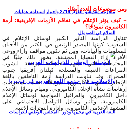
ومن موضوعات العدد أيضًا:
متلازمة مقديشو: القرار 2719 واختبار استدامة عمليات
– كيف يؤثر الإعلام في تفاقم الأزمات الإفريقية: أزمة
الكاميرون نموذجًا؟
السلام في الصومال
تتناول الدراسة التأثير الكبير لوسائل الإعلام في
الشعوب؛ كونها المصدر الرئيس في الكثير من الأحيان
للمعلومات والبيانات، ومِن ثَم تكوين مواقف وآراء ووعي
الأفراد إزاء القضايا المختلفة. يظهر ذلك جليًّا في
المجتمعات التي تشهد احتمالية مرتفعة لنشوب
الصراعات العنيفة والمسلحة كبلدان إفريقيا جنوب
الصحراء. وقد تناولت الدراسة أزمة الناطقين باللغة
الإنجليزية في الكاميرون نموذجًا؛ حيث استعرضت
إرهاصات نشأة الإعلام الكاميروني، ومهام وسائل الإعلام
داخل الكاميرون، والعراقيل المواجهة لوسائل الإعلام
الكاميرونية، وتأثير وسائل التواصل الاجتماعي على
المشهد الإعلامي الكاميروني وإدارة التوترات الإثنية.
اللغة العربية في نيجيريا ودور “المجلس الوطني للدراسات