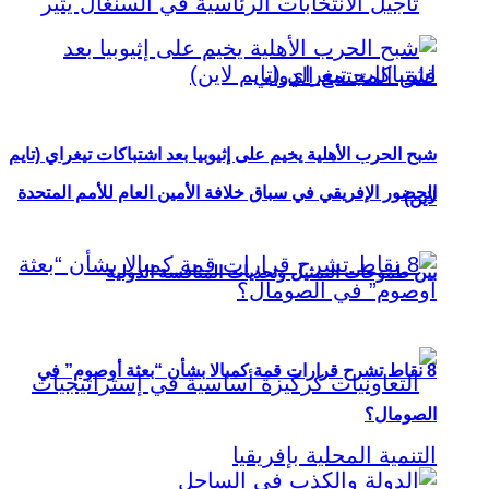
شبح الحرب الأهلية يخيم على إثيوبيا بعد اشتباكات تيغراي (تايم
الحضور الإفريقي في سباق خلافة الأمين العام للأمم المتحدة
لاين)
بين طموحات التمثيل وتحديات المنافسة الدولية
8 نقاط تشرح قرارات قمة كمبالا بشأن “بعثة أوصوم” في
الصومال؟