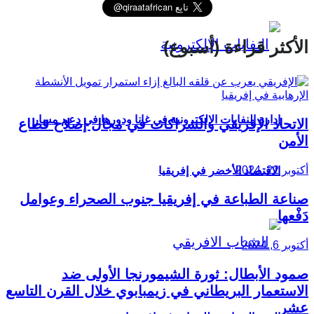
الأكثر قراءة (أسبوع)
إدارة النفايات الإلكترونية في غانا ودورها في دعم مسار
الاتحاد الإفريقي والشراكات في مجال إصلاح قطاع
الأمن
أكتوبر 22, 2024
الاقتصاد الأخضر في إفريقيا
صناعة الطباعة في إفريقيا جنوب الصحراء وعوامل
دَفْعها
أكتوبر 6, 2024
صمود الأبطال: ثورة الشيمورنجا الأولى ضد
الاستعمار البريطاني في زيمبابوي خلال القرن التاسع
عشر