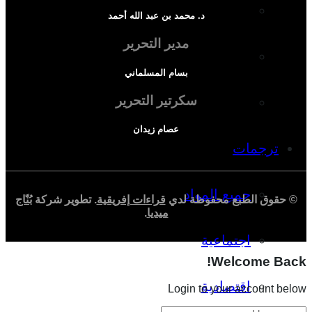
دراسة سياسية
د. محمد بن عبد الله أحمد
مدير التحرير
دراسة اجتماعية
بسام المسلماني
سكرتير التحرير
دراسة اقتصادية
عصام زيدان
ترجمات
جميع المواد
© حقوق الطبع محفوظة لدي
قراءات إفريقية
. تطوير شركة
بُنّاج
ميديا
.
اجتماعية
Welcome Back!
اقتصادية
Login to your account below