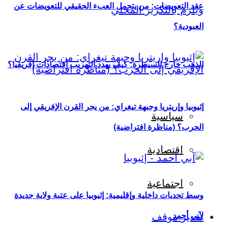
عقد التعويضات: من يتحمل العبء الحقيقي للتعويضات عن
العبودية؟
الذهب خارج السيطرة: كيف يهدد التهريب اقتصادات إفريقيا؟
إثيوبيا وإريتريا وجبهة تيغراي: من يجر القرن الإفريقي إلى
سياسية
الحرب؟ (مناظرة افتراضية)
اقتصادية
اجتماعية
وسط تحديات داخلية وإقليمية: إثيوبيا على عتبة ولاية جديدة
لآبي أحمد
تقدير موقف