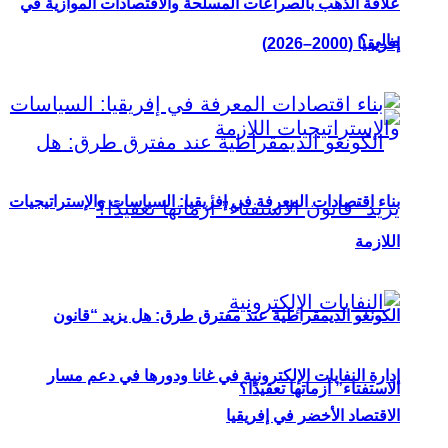
علاقة الذهب بالصراعات المسلحة والاقتصادات الموازية في
مالي؟
إفريقيا (2000–2026)
بناء اقتصادات المعرفة في إفريقيا: السياسات والإستراتيجيات
اللازمة
الكونغو الديمقراطية عند مفترق طرق: هل يزيد “قانون
إدارة النفايات الإلكترونية في غانا ودورها في دعم مسار
الاستفتاء” أزماتها تعقيدًا؟
الاقتصاد الأخضر في إفريقيا