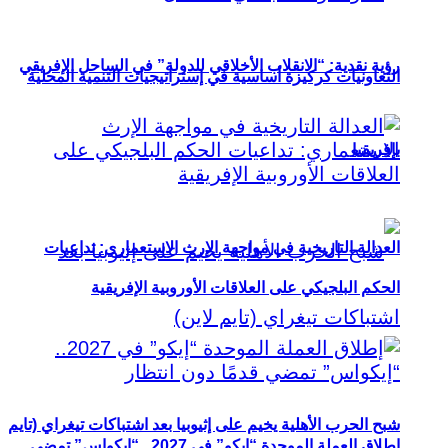
رؤية نقدية: “الانقلاب الأخلاقي للدولة” في الساحل الإفريقي
التعاونيات كركيزة أساسية في إستراتيجيات التنمية المحلية
بإفريقيا
العدالة التاريخية في مواجهة الإرث الاستعماري: تداعيات
الحكم البلجيكي على العلاقات الأوروبية الإفريقية
شبح الحرب الأهلية يخيم على إثيوبيا بعد اشتباكات تيغراي (تايم
إطلاق العملة الموحدة “إيكو” في 2027.. “إيكواس” تمضي