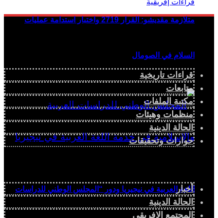
متلازمة مقديشو: القرار 2719 واختبار استدامة عمليات
السلام في الصومال
قراءات تاريخية
متابعات
مكتبة الملفات
منظمات وهيئات
الحالة الدينية
حوارات وتحقيقات
أخبار
اللغة العربية في نيجيريا ودور “المجلس الوطني للدراسات
الحالة الدينية
المجتمع الإفريقي