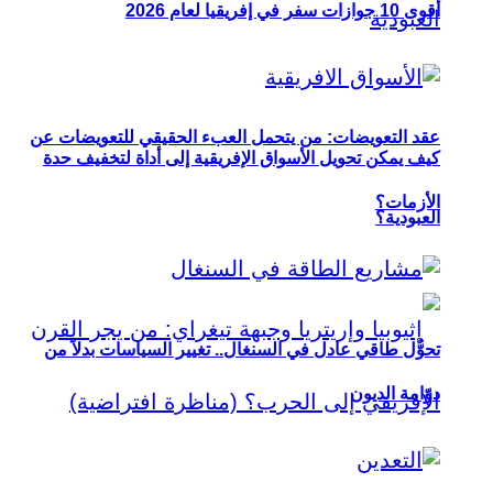
أقوى 10 جوازات سفر في إفريقيا لعام 2026
عقد التعويضات: من يتحمل العبء الحقيقي للتعويضات عن
كيف يمكن تحويل الأسواق الإفريقية إلى أداة لتخفيف حدة
الأزمات؟
العبودية؟
تحوُّل طاقي عادل في السنغال.. تغيير السياسات بدلاً من
دوّامة الديون