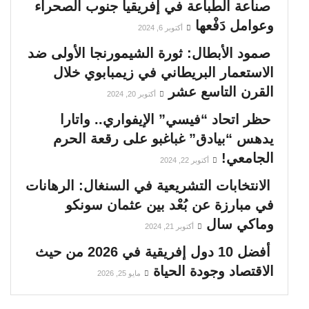
صناعة الطباعة في إفريقيا جنوب الصحراء
وعوامل دَفْعها
أكتوبر 6, 2024
صمود الأبطال: ثورة الشيمورنجا الأولى ضد
الاستعمار البريطاني في زيمبابوي خلال
القرن التاسع عشر
أكتوبر 20, 2024
حظر اتحاد “فيسي” الإيفواري.. واتارا
يدهس “بيادق” غباغبو على رقعة الحرم
الجامعي!
أكتوبر 22, 2024
الانتخابات التشريعية في السنغال: الرهانات
في مبارزة عن بُعْد بين عثمان سونكو
وماكي سال
أكتوبر 21, 2024
أفضل 10 دول إفريقية في 2026 من حيث
الاقتصاد وجودة الحياة
مايو 25, 2026