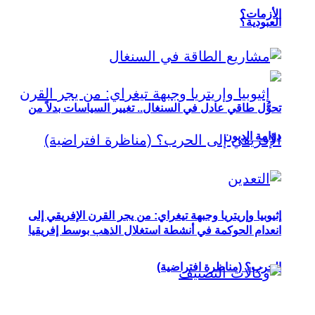
الأزمات؟
العبودية؟
تحوُّل طاقي عادل في السنغال.. تغيير السياسات بدلاً من
دوّامة الديون
إثيوبيا وإريتريا وجبهة تيغراي: من يجر القرن الإفريقي إلى
انعدام الحوكمة في أنشطة استغلال الذهب بوسط إفريقيا
الحرب؟ (مناظرة افتراضية)