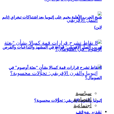
شبح الحرب الأهلية يخيم على إثيوبيا بعد اشتباكات تيغراي (تايم
لاين)
تهريب النمل الإفريقي: قراءة في المشهد والتداعيات والفرص
8 نقاط تشرح قرارات قمة كمبالا بشأن “بعثة أوصوم” في
الصومال؟
سياسية
اقتصادية
إثيوبيا والقرن الإفريقي: تحوُّلات محسوبة؟
اجتماعية
تقدير موقف