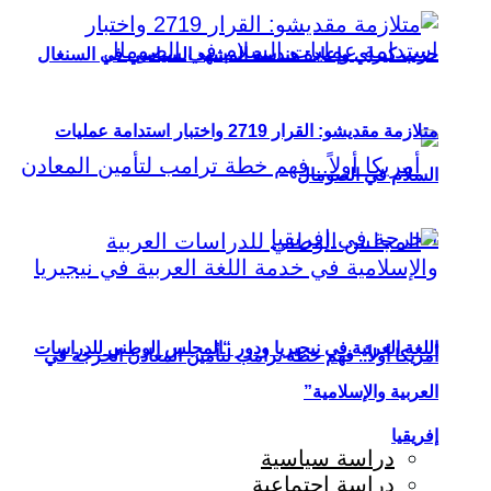
حزب كيراي وإعادة هندسة المشهد السياسي في السنغال
متلازمة مقديشو: القرار 2719 واختبار استدامة عمليات
السلام في الصومال
اللغة العربية في نيجيريا ودور “المجلس الوطني للدراسات
أمريكا أولاً.. فهم خطة ترامب لتأمين المعادن الحرجة في
العربية والإسلامية”
إفريقيا
دراسة سياسية
دراسة اجتماعية