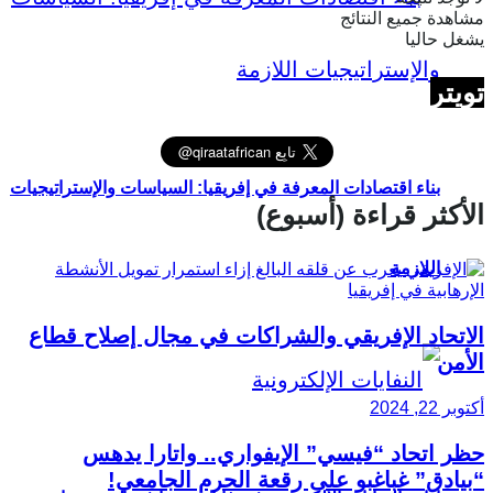
مشاهدة جميع النتائج
يشغل حاليا
تويتر
بناء اقتصادات المعرفة في إفريقيا: السياسات والإستراتيجيات
الأكثر قراءة (أسبوع)
اللازمة
الاتحاد الإفريقي والشراكات في مجال إصلاح قطاع
الأمن
أكتوبر 22, 2024
حظر اتحاد “فيسي” الإيفواري.. واتارا يدهس
“بيادق” غباغبو على رقعة الحرم الجامعي!