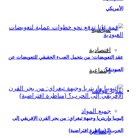
الأمريكي
سياسية
اقتصادية
عقد التعويضات: من يتحمل العبء الحقيقي للتعويضات عن
العبودية؟
اجتماعية
تقدير موقف
جميع المواد
إثيوبيا وإريتريا وجبهة تيغراي: من يجر القرن الإفريقي إلى
اجتماعي
الحرب؟ (مناظرة افتراضية)