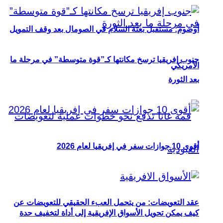
أوصوم: مستقبل بعثة السلام في الصومال بعد وقف التمويل
جنوب إفريقيا ترسخ مكانتها كـ”قوة متوسطة” في مرحلة ما
الأمريكي
بعد الثورة
أقوى 10 جوازات سفر في إفريقيا لعام 2026
عقد التعويضات: من يتحمل العبء الحقيقي للتعويضات عن
كيف يمكن تحويل الأسواق الإفريقية إلى أداة لتخفيف حدة