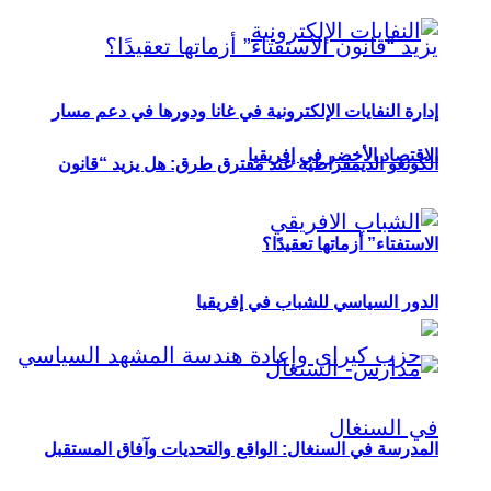
إدارة النفايات الإلكترونية في غانا ودورها في دعم مسار
الاقتصاد الأخضر في إفريقيا
الكونغو الديمقراطية عند مفترق طرق: هل يزيد “قانون
الاستفتاء” أزماتها تعقيدًا؟
الدور السياسي للشباب في إفريقيا
المدرسة في السنغال: الواقع والتحديات وآفاق المستقبل