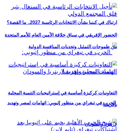
ارتباك في كينيا بشأن الانتخابات الرئاسية 2027.. ما القصة؟
الحضور الإفريقي في سباق خلافة الأمين العام للأمم المتحدة
بين طموحات التمثيل وتحديات المنافسة الدولية
التعاونيات كركيزة أساسية في إستراتيجيات التنمية المحلية
الحرب في تيغراي من منظور إثيوبي: اتهامات لمصر وتهديد
بإفريقيا
لإريتريا والسودان