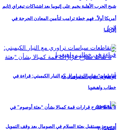
شبح الحرب الأهلية يخيم على إثيوبيا بعد اشتباكات تيغراي (تايم
أمريكا أولاً.. فهم خطة ترامب لتأمين المعادن الحرجة في
لاين)
إفريقيا
تقاطعات سياسات تراوري مع التيار الكيميتي: قراءة في
خطاب واهيغويا
8 نقاط تشرح قرارات قمة كمبالا بشأن “بعثة أوصوم” في
أوصوم: مستقبل بعثة السلام في الصومال بعد وقف التمويل
الصومال؟