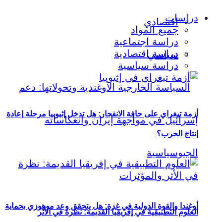
دراسات
اقتصادي
جميع المواد
دراسة اجتماعية
دراسة اقتصادية
سياسي
دراسة سياسية
أزمة تيغراي على حافة الانفجار: هل تدخل إثيوبيا مرحلة إعادة
إنتاج الحرب؟
أوغندا والقوة الدولية في غزة: هل يتحقق وعد موهوزي بحماية
العلوم التطبيقية في إفريقيا القديمة: نظرة في الأثر