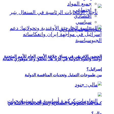
جميع المواد
اجتماعي
اقتصادي
سياسي
الحضور الإفريقي في سباق خلافة الأمين العام للأمم المتحدة
أوغندا والقوة الدولية في غزة: هل يتحقق وعد موهوزي بحماية
إسرائيل؟
بين طموحات التمثيل وتحديات المنافسة الدولية
كيف تعيد التكنولوجيا العسكرية رسم التحالفات الأمنية في
مالي؟