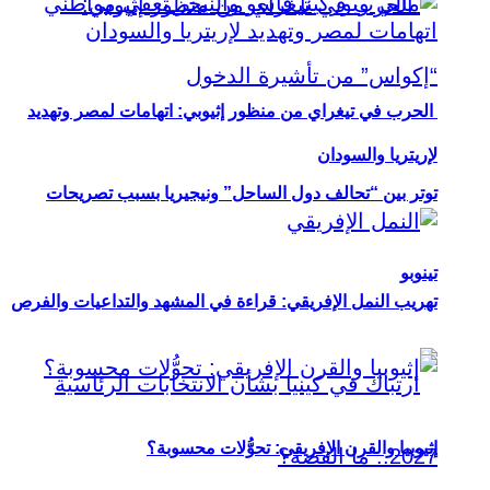
الحرب في تيغراي من منظور إثيوبي: اتهامات لمصر وتهديد
لإريتريا والسودان
توتر بين “تحالف دول الساحل” ونيجيريا بسبب تصريحات
تينوبو
تهريب النمل الإفريقي: قراءة في المشهد والتداعيات والفرص
إثيوبيا والقرن الإفريقي: تحوُّلات محسوبة؟