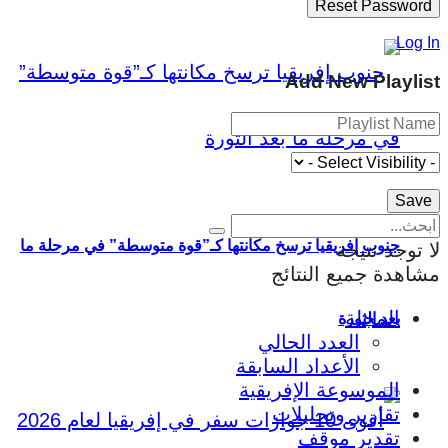
Log In
Add New Playlist
جنوب إفريقيا ترسخ مكانتها كـ”قوة متوسطة” في مرحلة ما
لا توجد نتيجة
مشاهدة جميع النتائج
المجلة
بعد الثورة
العدد الحالي
الأعداد السابقة
الموسوعة الإفريقية
تقارير وتحليلات
تقدير موقف