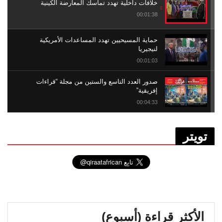
خلافات داخلية تهدد تماسك المعارضة الكينية
00:01:38
حماية المسيحيين تهدد المساعدات الأمريكية
لنيجيريا
00:01:03
صدور العدد التاسع والستين من مجلة “قراءات
إفريقية”
00:04:33
العبودية في إفريقيا .. الحساب المؤجل
تويتر
00:05:14
انتخابات إثيوبيا 2026 .. هيمنة آبي أحمد تعمق
الانقسام
00:01:53
عودة إيبولا .. سلالة أشد فتكاً
الأكثر قراءة (أسبوع)