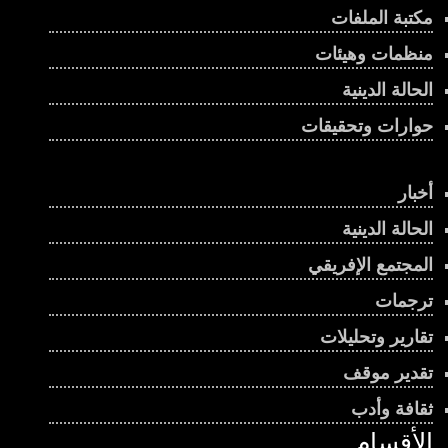
الحرب على إيران
مكتبة الملفات
00:02:43
منظمات وهيئات
إثيوبيا وإريتريا .. هل تندلع حرب جديدة في القرن
الحالة الدينية
الإفريقي؟
حوارات وتحقيقات
00:03:45
يحكم البلاد منذ أكثر من ربع قرن .. كيف فاز رئيس
جيبوتي بولاية سادسة؟
أخبار
00:00:56
الحالة الدينية
جنوب السودان.. انتخابات مؤجلة أم أزمة حكم؟
المجتمع الإفريقي
00:01:07
ترجمات
تقارير وتحليلات
بنين سباق رئاسي محتدم ومعارضة منقسمة
00:01:08
تقدير موقف
ثقافة وأدب
صدور العدد الثامن والستين من مجلة “قراءات
الأقسام
إفريقية”