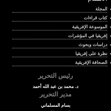
00:04:50
المجلة
إيكواس … القوة المؤجلة تحدي الإرهاب في غرب
كتاب قراءات
إفريقيا
00:02:50
الموسوعة الإفريقية
إفريقيا في المؤشرات
حكاية الكرم الإفريقي من الجذور إلى الحاضر
00:03:02
دراسات وبحوث
نظرة على إفريقيا
إفريقيا بين نار الصراعات وشبكات السلاح العالمية
الصحافة الإفريقية
00:01:11
رئيس التحرير
لماذا تتحرك إسرائيل الآن نحو إثيوبيا؟
00:03:07
د. محمد بن عبد الله أحمد
مدير التحرير
إريتريا في مفترق الطرق بين العزلة والتوازن
الإقليمي
بسام المسلماني
00:01:21