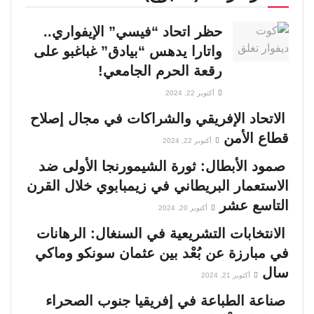
00:03:48
حظر اتحاد “فيسي” الإيفواري..
تأثيرات الحرب الأمريكية ـ الإسرائيلية ضد إيران
واتارا يدهس “بيادق” غباغبو على
على دول إفريقيا جنوب الصحراء
02:09:47
رقعة الحرم الجامعي!
أكتوبر 22, 2024
معركة الشرعية في الصومال
الاتحاد الإفريقي والشراكات في مجال إصلاح
00:01:30
قطاع الأمن
أكتوبر 22, 2024
السنغال .. صراع القصر والشارع
صمود الأبطال: ثورة الشيمورنجا الأولى ضد
00:03:02
الاستعمار البريطاني في زيمبابوي خلال القرن
التاسع عشر
أكتوبر 20, 2024
اغتيار باتريس لومومبا.. الجريمة التي عادت تطارد
أوروبا بعد 65 عامًا
الانتخابات التشريعية في السنغال: الرهانات
00:02:43
في مبارزة عن بُعْد بين عثمان سونكو وماكي
سال
إفريقيا ومجلس الأمن .. معركة كسر الهيمنة
أكتوبر 21, 2024
القديمة
صناعة الطباعة في إفريقيا جنوب الصحراء
00:05:11