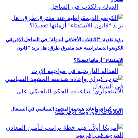
رؤية نقدية: “الانقلاب الأخلاقي للدولة” في الساحل الإفريقي
الكونغو الديمقراطية عند مفترق طرق: هل يزيد “قانون
الاستفتاء” أزماتها تعقيدًا؟
حزب كيراي وإعادة هندسة المشهد السياسي في السنغال