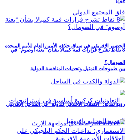
لاين)
الحضور الإفريقي في سباق خلافة الأمين العام للأمم المتحدة
8 نقاط تشرح قرارات قمة كمبالا بشأن “بعثة أوصوم” في
الصومال؟
بين طموحات التمثيل وتحديات المنافسة الدولية
رؤية نقدية: “الانقلاب الأخلاقي للدولة” في الساحل الإفريقي