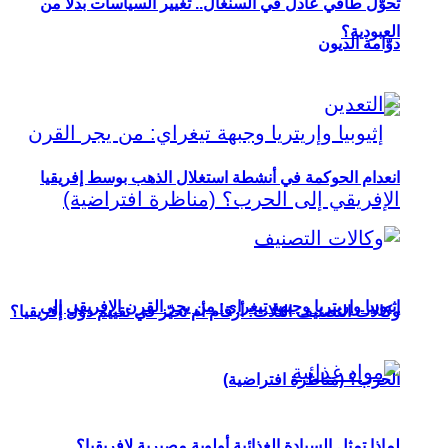
تحوُّل طاقي عادل في السنغال.. تغيير السياسات بدلاً من
العبودية؟
دوّامة الديون
انعدام الحوكمة في أنشطة استغلال الذهب بوسط إفريقيا
إثيوبيا وإريتريا وجبهة تيغراي: من يجر القرن الإفريقي إلى
وكالات التصنيف الثلاث: أرقام أم تحيّز في تقييم دول إفريقيا؟
الحرب؟ (مناظرة افتراضية)
لماذا تمثل السيادة الغذائية أولوية مصيرية لإفريقيا؟