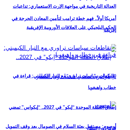
العدالة التاريخية في مواجهة الإرث الاستعماري: تداعيات
أمريكا أولاً.. فهم خطة ترامب لتأمين المعادن الحرجة في
الحكم البلجيكي على العلاقات الأوروبية الإفريقية
إفريقيا
تقاطعات سياسات تراوري مع التيار الكيميتي: قراءة في
خطاب واهيغويا
إطلاق العملة الموحدة “إيكو” في 2027.. “إيكواس” تمضي
أوصوم: مستقبل بعثة السلام في الصومال بعد وقف التمويل
قدمًا دون انتظار