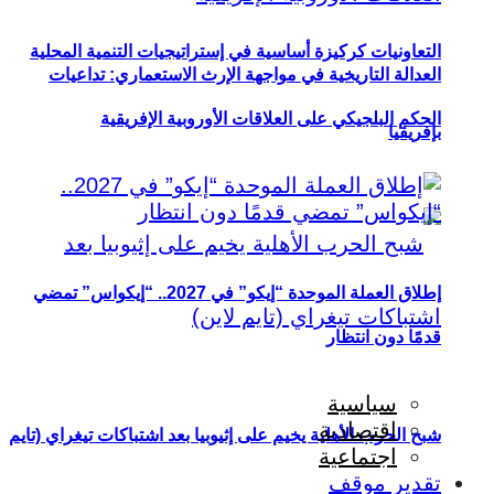
التعاونيات كركيزة أساسية في إستراتيجيات التنمية المحلية
العدالة التاريخية في مواجهة الإرث الاستعماري: تداعيات
الحكم البلجيكي على العلاقات الأوروبية الإفريقية
بإفريقيا
إطلاق العملة الموحدة “إيكو” في 2027.. “إيكواس” تمضي
قدمًا دون انتظار
سياسية
اقتصادية
شبح الحرب الأهلية يخيم على إثيوبيا بعد اشتباكات تيغراي (تايم
اجتماعية
تقدير موقف