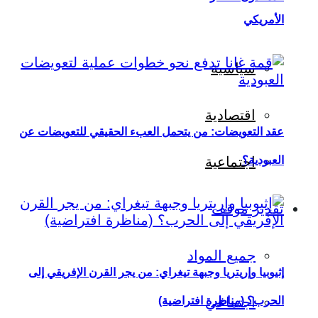
الأمريكي
سياسية
اقتصادية
عقد التعويضات: من يتحمل العبء الحقيقي للتعويضات عن
العبودية؟
اجتماعية
تقدير موقف
جميع المواد
إثيوبيا وإريتريا وجبهة تيغراي: من يجر القرن الإفريقي إلى
اجتماعي
الحرب؟ (مناظرة افتراضية)