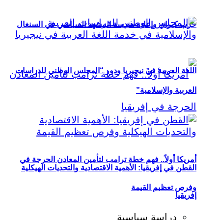
حزب كيراي وإعادة هندسة المشهد السياسي في السنغال
اللغة العربية في نيجيريا ودور “المجلس الوطني للدراسات
العربية والإسلامية”
أمريكا أولاً.. فهم خطة ترامب لتأمين المعادن الحرجة في
القطن في إفريقيا: الأهمية الاقتصادية والتحديات الهيكلية
وفرص تعظيم القيمة
إفريقيا
دراسة سياسية