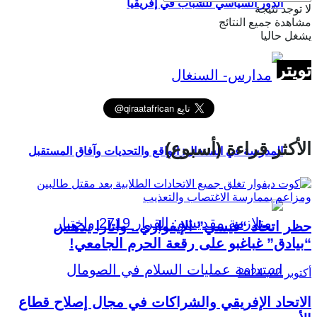
الدور السياسي للشباب في إفريقيا
لا توجد نتيجة
مشاهدة جميع النتائج
يشغل حاليا
تويتر
الأكثر قراءة (أسبوع)
المدرسة في السنغال: الواقع والتحديات وآفاق المستقبل
حظر اتحاد “فيسي” الإيفواري.. واتارا يدهس
“بيادق” غباغبو على رقعة الحرم الجامعي!
أكتوبر 22, 2024
الاتحاد الإفريقي والشراكات في مجال إصلاح قطاع