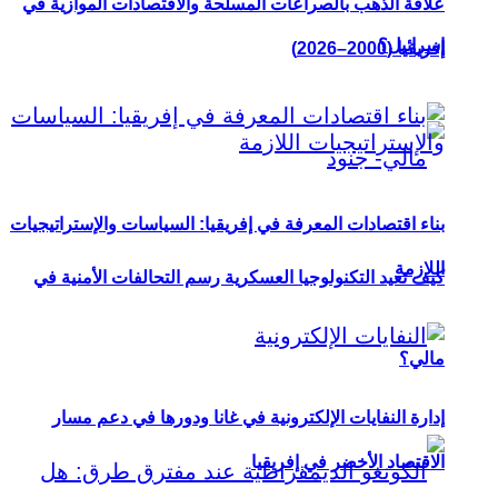
علاقة الذهب بالصراعات المسلحة والاقتصادات الموازية في
إسرائيل؟
إفريقيا (2000–2026)
بناء اقتصادات المعرفة في إفريقيا: السياسات والإستراتيجيات
اللازمة
كيف تعيد التكنولوجيا العسكرية رسم التحالفات الأمنية في
مالي؟
إدارة النفايات الإلكترونية في غانا ودورها في دعم مسار
الاقتصاد الأخضر في إفريقيا