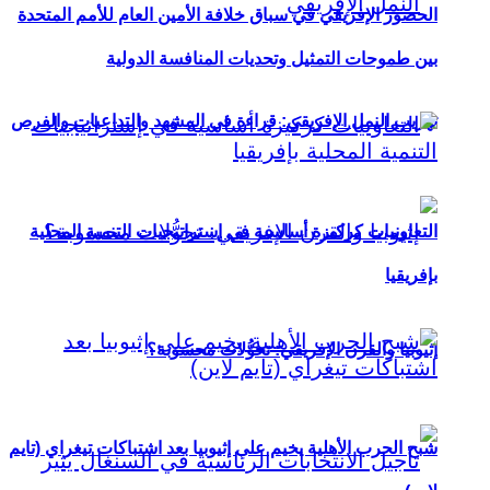
الحضور الإفريقي في سباق خلافة الأمين العام للأمم المتحدة
بين طموحات التمثيل وتحديات المنافسة الدولية
تهريب النمل الإفريقي: قراءة في المشهد والتداعيات والفرص
التعاونيات كركيزة أساسية في إستراتيجيات التنمية المحلية
بإفريقيا
إثيوبيا والقرن الإفريقي: تحوُّلات محسوبة؟
شبح الحرب الأهلية يخيم على إثيوبيا بعد اشتباكات تيغراي (تايم