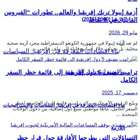
أزمة إيبولا تربك إفريقيا والعالم.. تطورات “الفيروس
القاتل” في 8 نقاط
إفريقيا (2000–2026)
مايو 29, 2026
لم تعد أزمة إيبولا في جمهورية الكونغو الديمقراطية مجرد أزمة صحية
محلية، بل تحولت خلال أسابيع قليلة إلى ملف عالمي ...
ترامب يضيف 5 دول إفريقية إلى قائمة حظر السفر
الكامل
ديسمبر 17, 2025
وسّع الرئيس الأمريكي دونالد ترامب، قائمة الدول الخاضعة لحظر
بناء اقتصادات المعرفة في إفريقيا: السياسات والإستراتيجيات
السفر الكامل، مانعًا مواطني سبع دول إضافية، من دخول الولايات
المتحدة. ...
اللازمة
التساؤلات التي يطرحها الأفارقة حول قرار حظر