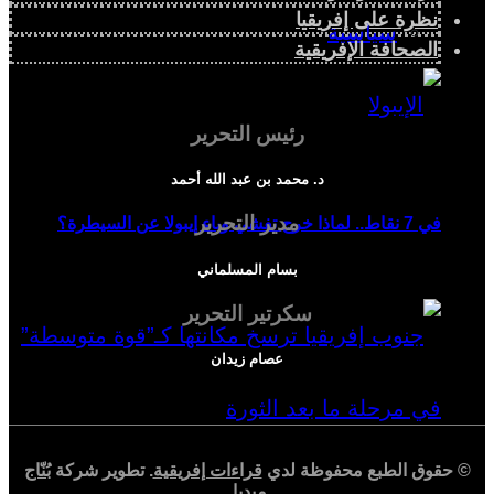
نظرة على إفريقيا
سياسية
الصحافة الإفريقية
رئيس التحرير
د. محمد بن عبد الله أحمد
مدير التحرير
في 7 نقاط.. لماذا خرج تفشي وباء إيبولا عن السيطرة؟
بسام المسلماني
سكرتير التحرير
عصام زيدان
© حقوق الطبع محفوظة لدي
قراءات إفريقية
. تطوير شركة
بُنّاج
ميديا
.