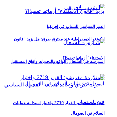
الدور السياسي للشباب في إفريقيا
الكونغو الديمقراطية عند مفترق طرق: هل يزيد “قانون
الاستفتاء” أزماتها تعقيدًا؟
المدرسة في السنغال: الواقع والتحديات وآفاق المستقبل
متلازمة مقديشو: القرار 2719 واختبار استدامة عمليات
السلام في الصومال