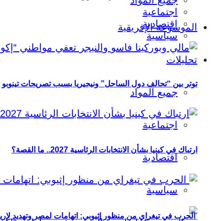
جميع المواد
اجتماعية
اقتصادية
الموسوعة الإفريقية
سياسية
تحليلات
توتر بين “تحالف دول الساحل” ونيجيريا بسبب تصريحات تينوبو
جميع المواد
اجتماعية
ارتباك في كينيا بشأن الانتخابات الرئاسية 2027.. ما القصة؟
اقتصادية
سياسية
الحرب في تيغراي من منظور إثيوبي: اتهامات لمصر وتهديد لإريت