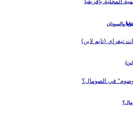
قيا
ريا والسودان
اين)