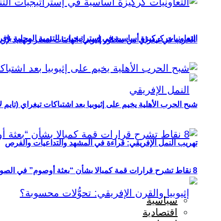
التعاونيات كركيزة أساسية في إستراتيجيات التنمية المحلية بإفري
الحرب في تيغراي من منظور إثيوبي: اتهامات لمصر وتهديد لإريت
شبح الحرب الأهلية يخيم على إثيوبيا بعد اشتباكات تيغراي (تايم ل
تهريب النمل الإفريقي: قراءة في المشهد والتداعيات والفرص
8 نقاط تشرح قرارات قمة كمبالا بشأن “بعثة أوصوم” في الصومال؟
سياسية
اقتصادية