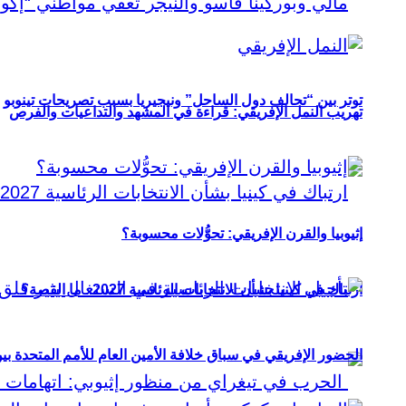
توتر بين “تحالف دول الساحل” ونيجيريا بسبب تصريحات تينوبو
تهريب النمل الإفريقي: قراءة في المشهد والتداعيات والفرص
إثيوبيا والقرن الإفريقي: تحوُّلات محسوبة؟
ارتباك في كينيا بشأن الانتخابات الرئاسية 2027.. ما القصة؟
الحضور الإفريقي في سباق خلافة الأمين العام للأمم المتحدة ب