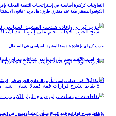
التعاونيات كركيزة أساسية في إستراتيجيات التنمية المحلية بإفري
الكونغو الديمقراطية عند مفترق طرق: هل يزيد “قانون الاستفتاء” 
حزب كيراي وإعادة هندسة المشهد السياسي في السنغال
شبح الحرب الأهلية يخيم على إثيوبيا بعد اشتباكات تيغراي (تايم ل
أمريكا أولاً.. فهم خطة ترامب لتأمين المعادن الحرجة في إفريقي
8 نقاط تشرح قرارات قمة كمبالا بشأن “بعثة أوصوم” في الصومال؟
تقاطعات سياسات تراوري مع التيار الكيميتي: قراءة في خطاب و