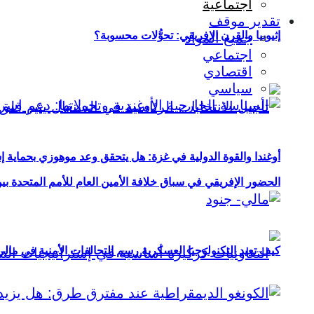
اجتماعية
تقدير موقف
إثيوبيا والقرن الإفريقي: تحوُّلات محسوبة؟
جميع المواد
اجتماعي
اقتصادي
سياسي
أوغندا والقوة الدولية في غزة: هل يتحقق وعد موهوزي بحماية إ
الحضور الإفريقي في سباق خلافة الأمين العام للأمم المتحدة ب
كيف تعيد التكنولوجيا العسكرية رسم التحالفات الأمنية في مال