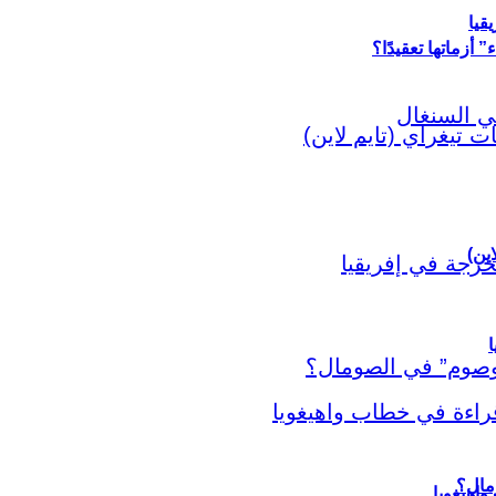
قيا
أزماتها تعقيدًا؟
اين)
ا
اهيغويا