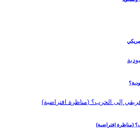
مريكي
دية؟
رب؟ (مناظرة افتراضية)