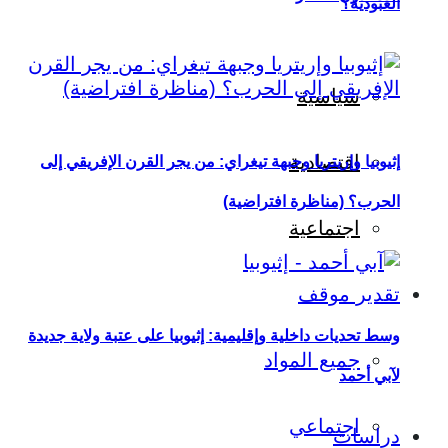
العبودية؟
سياسية
اقتصادية
إثيوبيا وإريتريا وجبهة تيغراي: من يجر القرن الإفريقي إلى
الحرب؟ (مناظرة افتراضية)
اجتماعية
تقدير موقف
وسط تحديات داخلية وإقليمية: إثيوبيا على عتبة ولاية جديدة
جميع المواد
لآبي أحمد
اجتماعي
دراسات