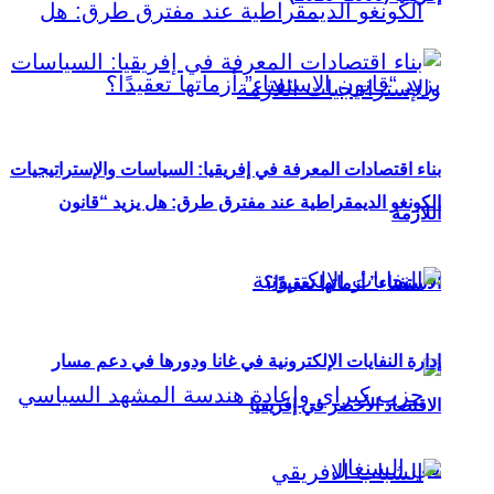
بناء اقتصادات المعرفة في إفريقيا: السياسات والإستراتيجيات
الكونغو الديمقراطية عند مفترق طرق: هل يزيد “قانون
اللازمة
الاستفتاء” أزماتها تعقيدًا؟
إدارة النفايات الإلكترونية في غانا ودورها في دعم مسار
الاقتصاد الأخضر في إفريقيا