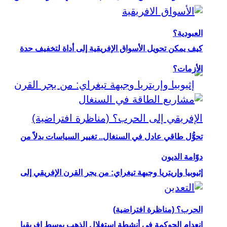
العبودية؟
كيف يمكن تحويل الأسواق الإفريقية إلى أداة لتخفيف حدة
الأزمات؟
تحوُّل طاقي عادل في السنغال.. تغيير السياسات بدلاً من
دوّامة الديون
إثيوبيا وإريتريا وجبهة تيغراي: من يجر القرن الإفريقي إلى
الحرب؟ (مناظرة افتراضية)
انعدام الحوكمة في أنشطة استغلال الذهب بوسط إفريقيا