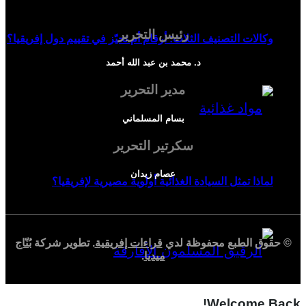
رئيس التحرير
وكالات التصنيف الثلاث: أرقام أم تحيّز في تقييم دول إفريقيا؟
د. محمد بن عبد الله أحمد
مدير التحرير
بسام المسلماني
سكرتير التحرير
عصام زيدان
لماذا تمثل السيادة الغذائية أولوية مصيرية لإفريقيا؟
© حقوق الطبع محفوظة لدي
قراءات إفريقية
. تطوير شركة
بُنّاج
ميديا
.
Welcome Back!