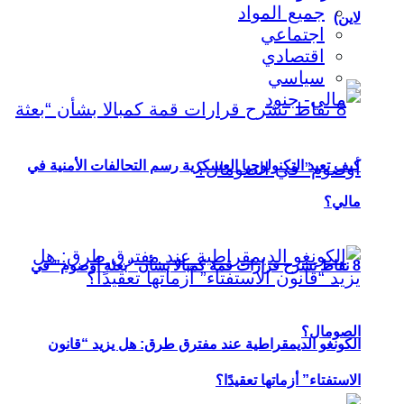
جميع المواد
لاين)
اجتماعي
اقتصادي
سياسي
كيف تعيد التكنولوجيا العسكرية رسم التحالفات الأمنية في
مالي؟
8 نقاط تشرح قرارات قمة كمبالا بشأن “بعثة أوصوم” في
الصومال؟
الكونغو الديمقراطية عند مفترق طرق: هل يزيد “قانون
الاستفتاء” أزماتها تعقيدًا؟