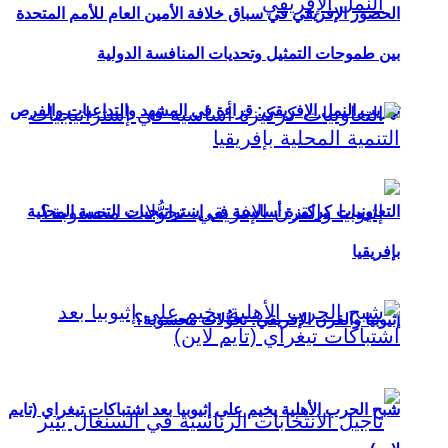
الحضور الإفريقي في سباق خلافة الأمين العام للأمم المتحدة
بين طموحات التمثيل وتحديات المنافسة الدولية
تهريب النمل الإفريقي: قراءة في المشهد والتداعيات والفرص
التعاونيات كركيزة أساسية في إستراتيجيات التنمية المحلية
بإفريقيا
إثيوبيا والقرن الإفريقي: تحوُّلات محسوبة؟
شبح الحرب الأهلية يخيم على إثيوبيا بعد اشتباكات تيغراي (تايم