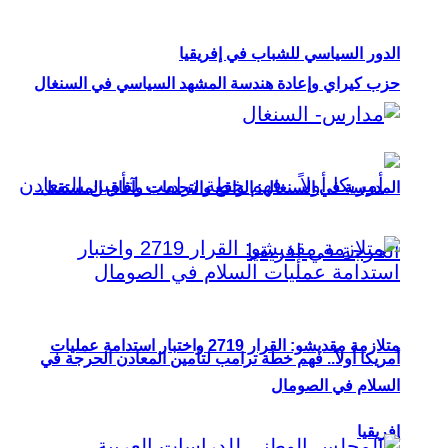
الدور السياسي للشباب في إفريقيا
حزب كيراي وإعادة هندسة المشهد السياسي في السنغال
المدرسة في السنغال: الواقع والتحديات وآفاق المستقبل
متلازمة مقديشو: القرار 2719 واختبار استدامة عمليات
أمريكا أولاً.. فهم خطة ترامب لتأمين المعادن الحرجة في
السلام في الصومال
إفريقيا