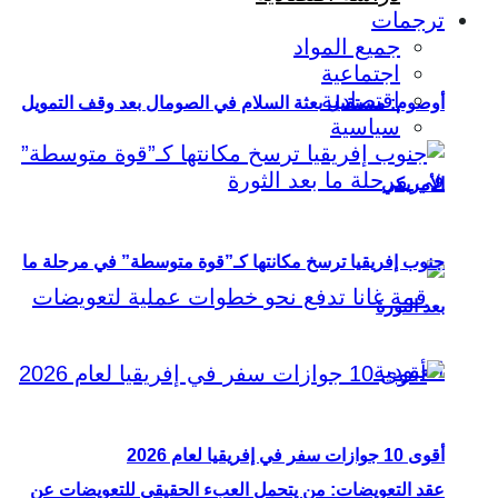
ترجمات
جميع المواد
اجتماعية
اقتصادية
أوصوم: مستقبل بعثة السلام في الصومال بعد وقف التمويل
سياسية
الأمريكي
جنوب إفريقيا ترسخ مكانتها كـ”قوة متوسطة” في مرحلة ما
بعد الثورة
أقوى 10 جوازات سفر في إفريقيا لعام 2026
عقد التعويضات: من يتحمل العبء الحقيقي للتعويضات عن