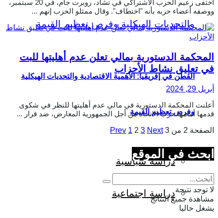
اختفى زعيم الحزب الاشتراكي في تشاد، روبرت جام، في 20 سبتمبر،
ووصفه أعضاء حزبه بأنه "اختطاف". وقال ممثلو الحزب إنهم ...
المحكمة الدستورية بمالي تعلن عدم أهليتها للبت
في تعليق نشاط الأحزاب
القطن في إفريقيا: الأهمية الاقتصادية والتحديات الهيكلية
أبريل 29, 2024
أعلنت المحكمة الدستورية في مالي عدم أهليتها للنظر في شكوى
وفرص تعظيم القيمة
قدمها أمامها حزب الاتحاد من أجل الجمهورية المعارض، ضد قرار ...
الصفحة 2 من 3
Next
3
2
1
Prev
ابحث في الموقع
دراسة سياسية
لا توجد نتيجة
دراسة اجتماعية
مشاهدة جميع النتائج
يشغل حاليا