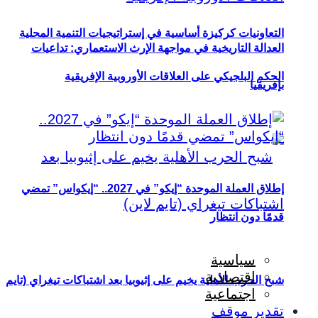
التعاونيات كركيزة أساسية في إستراتيجيات التنمية المحلية
العدالة التاريخية في مواجهة الإرث الاستعماري: تداعيات
الحكم البلجيكي على العلاقات الأوروبية الإفريقية
بإفريقيا
إطلاق العملة الموحدة “إيكو” في 2027.. “إيكواس” تمضي
قدمًا دون انتظار
سياسية
اقتصادية
شبح الحرب الأهلية يخيم على إثيوبيا بعد اشتباكات تيغراي (تايم
اجتماعية
تقدير موقف