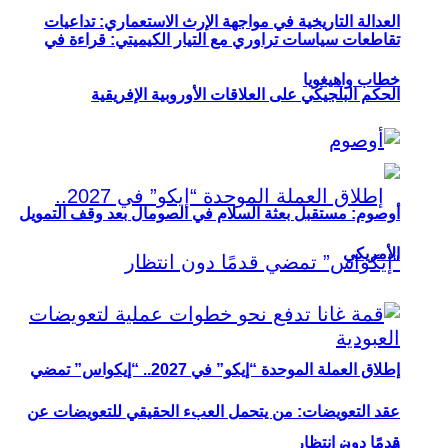
العدالة التاريخية في مواجهة الإرث الاستعماري: تداعيات
تقاطعات سياسات تراوري مع التيار الكيميتي: قراءة في
خطاب واهيغويا
الحكم البلجيكي على العلاقات الأوروبية الإفريقية
أوصوم: مستقبل بعثة السلام في الصومال بعد وقف التمويل
الأمريكي
إطلاق العملة الموحدة “إيكو” في 2027.. “إيكواس” تمضي
عقد التعويضات: من يتحمل العبء الحقيقي للتعويضات عن
قدمًا دون انتظار