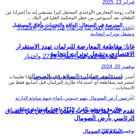
فبراير 13, 2025
قالت زوجة المعارض الأوغندي المعتقل كيزا بيسيغي إنه بدأ إضرابا عن
الطعام، بعد أسبوعين من حظر المحكمة العليا في البلاد ...
المدرسة في السنغال: الواقع والتحديات وآفاق المستقبل
غانا: مقاطعة المعارضة للبرلمان تهدد الاستقرار
الاقتصادي وتشعل توترات انتخابية
نوفمبر 20, 2024
أصدر حزب المؤتمر الوطني الديمقراطي المعارض في غانا تعليمات
لمشرعيه بمقاطعة أي استدعاء طارئ للبرلمان قبل أسابيع فقط من
الانتخابات ...
متلازمة مقديشو: القرار 2719 واختبار استدامة عمليات
تقدم كبير لمرشح حزب وطني المعارض في السباق
الرئاسي بأرض الصومال
نوفمبر 17, 2024
السلام في الصومال