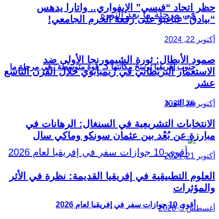
حظر اتحاد “فيسي” الإيفواري.. واتارا يدهس
“بيادق” غباغبو على رقعة الحرم الجامعي!
أكتوبر 22, 2024
صمود الأبطال: ثورة الشيمورنجا الأولى ضد
جنوب إفريقيا ترسخ مكانتها كـ”قوة متوسطة” في مرحلة ما
الاستعمار البريطاني في زيمبابوي خلال القرن التاسع
عشر
بعد الثورة
أكتوبر 20, 2024
الانتخابات التشريعية في السنغال: الرهانات في
مبارزة عن بُعْد بين عثمان سونكو وماكي سال
أكتوبر 21, 2024
العلوم التطبيقية في إفريقيا القديمة: نظرة في الأثر
والمؤثرات
أقوى 10 جوازات سفر في إفريقيا لعام 2026
أغسطس 3, 2026