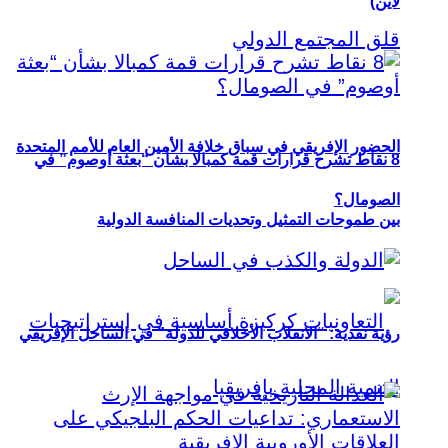
لاين)
الحضور الإفريقي في سباق خلافة الأمين العام للأمم المتحدة
8 نقاط تشرح قرارات قمة كمبالا بشأن “بعثة أوصوم” في
الصومال؟
بين طموحات التمثيل وتحديات المنافسة الدولية
رؤية نقدية: “الانقلاب الأخلاقي للدولة” في الساحل الإفريقي