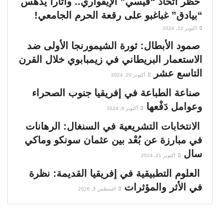
حظر اتحاد “فيسي” الإيفواري.. واتارا يدهس
“بيادق” غباغبو على رقعة الحرم الجامعي!
أكتوبر 22, 2024
صمود الأبطال: ثورة الشيمورنجا الأولى ضد
الاستعمار البريطاني في زيمبابوي خلال القرن
التاسع عشر
أكتوبر 20, 2024
صناعة الطباعة في إفريقيا جنوب الصحراء
وعوامل دَفْعها
أكتوبر 6, 2024
الانتخابات التشريعية في السنغال: الرهانات
في مبارزة عن بُعْد بين عثمان سونكو وماكي
سال
أكتوبر 21, 2024
العلوم التطبيقية في إفريقيا القديمة: نظرة
في الأثر والمؤثرات
أغسطس 3, 2026