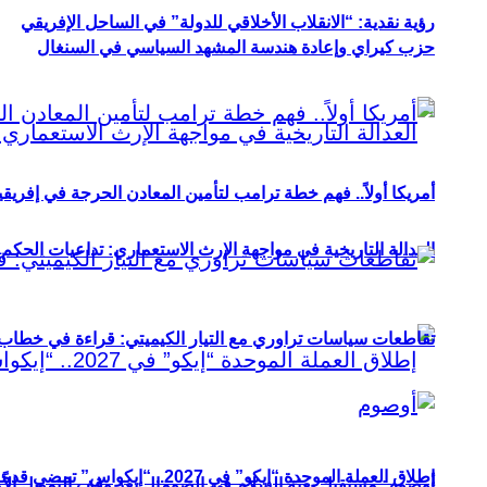
رؤية نقدية: “الانقلاب الأخلاقي للدولة” في الساحل الإفريقي
حزب كيراي وإعادة هندسة المشهد السياسي في السنغال
أمريكا أولاً.. فهم خطة ترامب لتأمين المعادن الحرجة في إفريقي
العدالة التاريخية في مواجهة الإرث الاستعماري: تداعيات الحكم ا
تقاطعات سياسات تراوري مع التيار الكيميتي: قراءة في خطاب و
إطلاق العملة الموحدة “إيكو” في 2027.. “إيكواس” تمضي قدمًا دون انتظار
أوصوم: مستقبل بعثة السلام في الصومال بعد وقف التمويل الأ