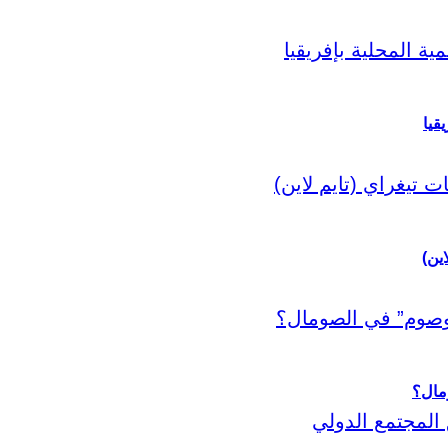
قيا
اين)