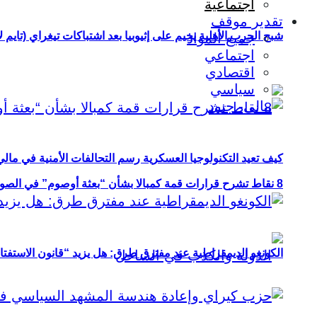
اجتماعية
تقدير موقف
شبح الحرب الأهلية يخيم على إثيوبيا بعد اشتباكات تيغراي (تايم ل
جميع المواد
اجتماعي
اقتصادي
سياسي
كيف تعيد التكنولوجيا العسكرية رسم التحالفات الأمنية في مال
8 نقاط تشرح قرارات قمة كمبالا بشأن “بعثة أوصوم” في الصومال؟
الكونغو الديمقراطية عند مفترق طرق: هل يزيد “قانون الاستفتاء” 