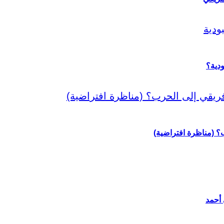
دية؟
رب؟ (مناظرة افتراضية)
 أحمد