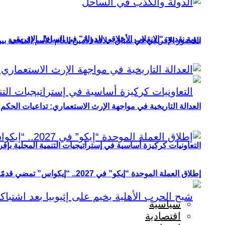
رؤية نقدية: “الانقلاب الأخلاقي للدولة” في الساحل الإفريقي
الحضور الإفريقي في سباق خلافة الأمين العام للأمم المتحدة ب
العدالة التاريخية في مواجهة الإرث الاستعماري: تداعيات الحكم ا
التعاونيات كركيزة أساسية في إستراتيجيات التنمية المحلية بإفري
إطلاق العملة الموحدة “إيكو” في 2027.. “إيكواس” تمضي قدمًا دون انتظار
سياسية
اقتصادية