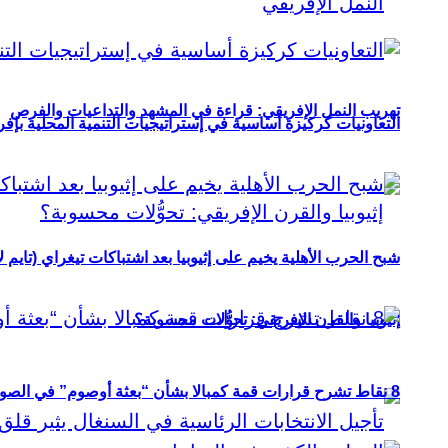
تهريب النمل الإفريقي: قراءة في المشهد والتداعيات والفرص
التعاونيات كركيزة أساسية في إستراتيجيات التنمية المحلية بإفري
شبح الحرب الأهلية يخيم على إثيوبيا بعد اشتباكات تيغراي (تايم ل
إثيوبيا والقرن الإفريقي: تحوُّلات محسوبة؟
8 نقاط تشرح قرارات قمة كمبالا بشأن “بعثة أوصوم” في الصومال؟