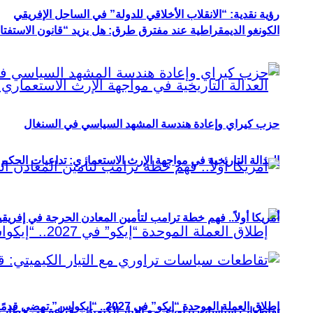
رؤية نقدية: “الانقلاب الأخلاقي للدولة” في الساحل الإفريقي
الكونغو الديمقراطية عند مفترق طرق: هل يزيد “قانون الاستفتاء” 
حزب كيراي وإعادة هندسة المشهد السياسي في السنغال
العدالة التاريخية في مواجهة الإرث الاستعماري: تداعيات الحكم ا
أمريكا أولاً.. فهم خطة ترامب لتأمين المعادن الحرجة في إفريقي
إطلاق العملة الموحدة “إيكو” في 2027.. “إيكواس” تمضي قدمًا دون انتظار
تقاطعات سياسات تراوري مع التيار الكيميتي: قراءة في خطاب و