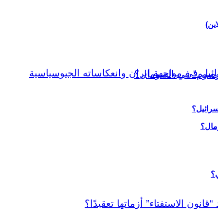
اين)
سرائيل؟
ي؟