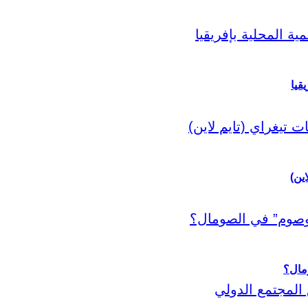
قيا
اين)