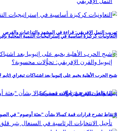
تهريب النمل الإفريقي: قراءة في المشهد والتداعيات والفرص
التعاونيات كركيزة أساسية في إستراتيجيات التنمية المحلية بإفري
شبح الحرب الأهلية يخيم على إثيوبيا بعد اشتباكات تيغراي (تايم ل
إثيوبيا والقرن الإفريقي: تحوُّلات محسوبة؟
8 نقاط تشرح قرارات قمة كمبالا بشأن “بعثة أوصوم” في الصومال؟