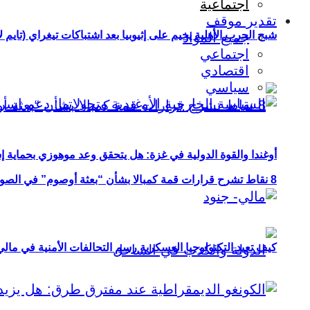
اجتماعية
تقدير موقف
شبح الحرب الأهلية يخيم على إثيوبيا بعد اشتباكات تيغراي (تايم ل
جميع المواد
اجتماعي
اقتصادي
سياسي
أوغندا والقوة الدولية في غزة: هل يتحقق وعد موهوزي بحماية إ
8 نقاط تشرح قرارات قمة كمبالا بشأن “بعثة أوصوم” في الصومال؟
كيف تعيد التكنولوجيا العسكرية رسم التحالفات الأمنية في مال