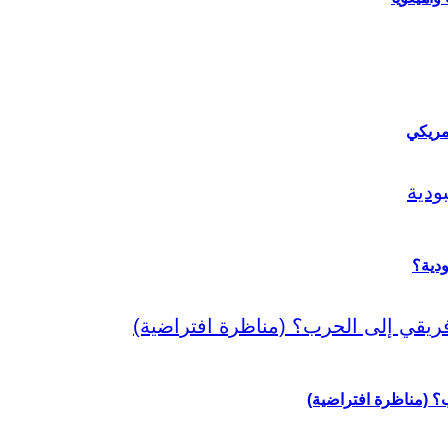
مريكي
دية؟
رب؟ (مناظرة افتراضية)