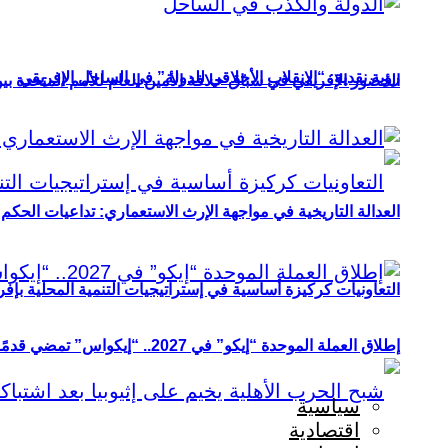
رؤية نقدية: “الانقلاب الأخلاقي للدولة” في الساحل الإفريقي
الحضور الإفريقي في سباق خلافة الأمين العام للأمم المتحدة ب
العدالة التاريخية في مواجهة الإرث الاستعماري: تداعيات الحكم ا
التعاونيات كركيزة أساسية في إستراتيجيات التنمية المحلية بإفري
إطلاق العملة الموحدة “إيكو” في 2027.. “إيكواس” تمضي قدمًا دون انتظار
سياسية
اقتصادية