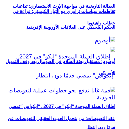
العدالة التاريخية في مواجهة الإرث الاستعماري: تداعيات
تقاطعات سياسات تراوري مع التيار الكيميتي: قراءة في
خطاب واهيغويا
الحكم البلجيكي على العلاقات الأوروبية الإفريقية
أوصوم: مستقبل بعثة السلام في الصومال بعد وقف التمويل
الأمريكي
إطلاق العملة الموحدة “إيكو” في 2027.. “إيكواس” تمضي
عقد التعويضات: من يتحمل العبء الحقيقي للتعويضات عن
قدمًا دون انتظار