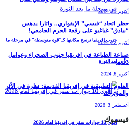
أكتوبر 21, 2024
حظر اتحاد “فيسي” الإيفواري.. واتارا يدهس
“بيادق” غباغبو على رقعة الحرم الجامعي!
جنوب إفريقيا ترسخ مكانتها كـ”قوة متوسطة” في مرحلة ما
أكتوبر 22, 2024
صناعة الطباعة في إفريقيا جنوب الصحراء وعوامل
دَفْعها
بعد الثورة
أكتوبر 6, 2024
العلوم التطبيقية في إفريقيا القديمة: نظرة في الأثر
والمؤثرات
أغسطس 3, 2026
فيسبوك
أقوى 10 جوازات سفر في إفريقيا لعام 2026