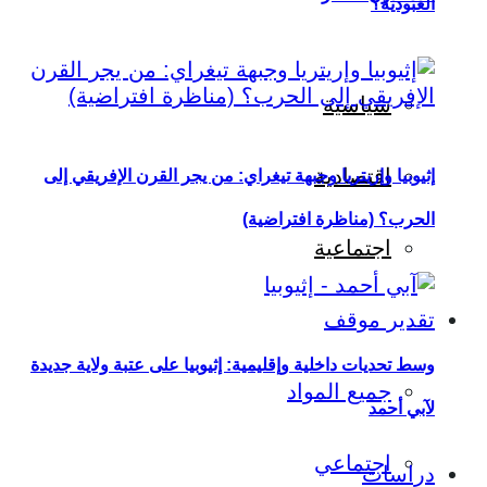
العبودية؟
سياسية
اقتصادية
إثيوبيا وإريتريا وجبهة تيغراي: من يجر القرن الإفريقي إلى
الحرب؟ (مناظرة افتراضية)
اجتماعية
تقدير موقف
وسط تحديات داخلية وإقليمية: إثيوبيا على عتبة ولاية جديدة
جميع المواد
لآبي أحمد
اجتماعي
دراسات