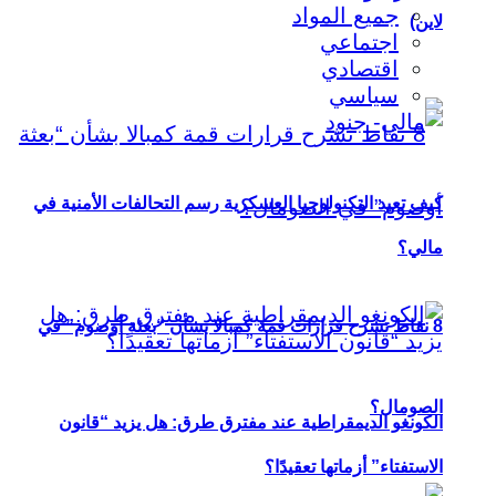
جميع المواد
لاين)
اجتماعي
اقتصادي
سياسي
كيف تعيد التكنولوجيا العسكرية رسم التحالفات الأمنية في
مالي؟
8 نقاط تشرح قرارات قمة كمبالا بشأن “بعثة أوصوم” في
الصومال؟
الكونغو الديمقراطية عند مفترق طرق: هل يزيد “قانون
الاستفتاء” أزماتها تعقيدًا؟