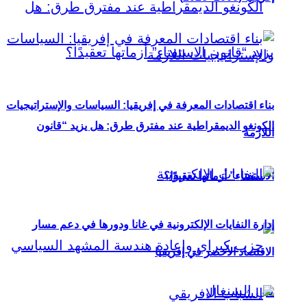
بناء اقتصادات المعرفة في إفريقيا: السياسات والإستراتيجيات
الكونغو الديمقراطية عند مفترق طرق: هل يزيد “قانون
اللازمة
الاستفتاء” أزماتها تعقيدًا؟
إدارة النفايات الإلكترونية في غانا ودورها في دعم مسار
الاقتصاد الأخضر في إفريقيا