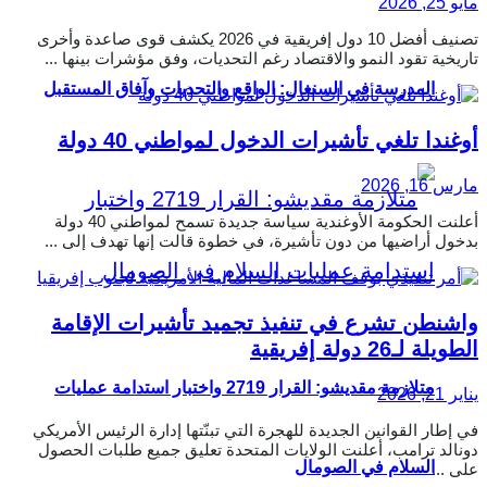
مايو 25, 2026
تصنيف أفضل 10 دول إفريقية في 2026 يكشف قوى صاعدة وأخرى
تاريخية تقود النمو والاقتصاد رغم التحديات، وفق مؤشرات بينها ...
المدرسة في السنغال: الواقع والتحديات وآفاق المستقبل
أوغندا تلغي تأشيرات الدخول لمواطني 40 دولة
مارس 16, 2026
أعلنت الحكومة الأوغندية سياسة جديدة تسمح لمواطني 40 دولة
بدخول أراضيها من دون تأشيرة، في خطوة قالت إنها تهدف إلى ...
واشنطن تشرع في تنفيذ تجميد تأشيرات الإقامة
الطويلة لـ26 دولة إفريقية
متلازمة مقديشو: القرار 2719 واختبار استدامة عمليات
يناير 21, 2026
في إطار القوانين الجديدة للهجرة التي تبنّتها إدارة الرئيس الأمريكي
دونالد ترامب، أعلنت الولايات المتحدة تعليق جميع طلبات الحصول
السلام في الصومال
على ...