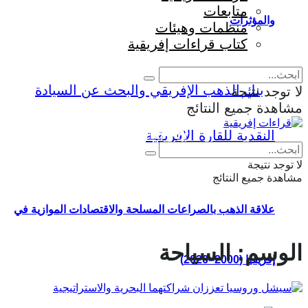
متابعات
والمؤثرات
منظمات وهيئات
كتاب قراءات إفريقية
لا توجد نتيجة
مشاهدة جميع النتائج
Eng
|
Fr
لا توجد نتيجة
مشاهدة جميع النتائج
علاقة الذهب بالصراعات المسلحة والاقتصادات الموازية في
الوسم:
السياحة
إفريقيا (2000–2026)