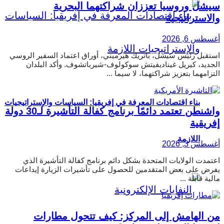
سيشل وروسيا تعززان شراكتهما البحرية
والاستراتيجية
أغسطس 6, 2026
استقبل رئيس سيشل، باتريك هيرميني، أوراق اعتماد السفير الروسي
الجديد، كيريل غيناديفيتش سوكولوف-شيرباتشوف. وأكد البلدان
التزامهما بتعزيز شراكتهما، لا سيما ...
بناء اقتصادات المعرفة في إفريقيا: السياسات والإستراتيجيات
واشنطن تعتمد دائمًا برنامج كفالة التأشيرة لـ30 دولة
إفريقية
اللازمة
أغسطس 3, 2026
اعتمدت الولايات المتحدة بشكل دائم برنامج كفالة التأشيرة الذي
يفرض على بعض المتقدمين للحصول على تأشيرات الزيارة إيداعات
مالية قابلة ...
من الهامش إلى المركز: كيف تتحول مطارات