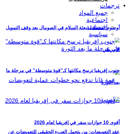
ترجمات
جميع المواد
اجتماعية
اقتصادية
أوصوم: مستقبل بعثة السلام في الصومال بعد وقف التمويل
سياسية
الأمريكي
جنوب إفريقيا ترسخ مكانتها كـ”قوة متوسطة” في مرحلة ما
بعد الثورة
أقوى 10 جوازات سفر في إفريقيا لعام 2026
عقد التعويضات: من يتحمل العبء الحقيقي للتعويضات عن