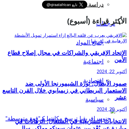
دراسة اقتصادية
الأكثر قراءة (أسبوع)
ترجمات
جميع المواد
الاتحاد الإفريقي والشراكات في مجال إصلاح قطاع
الأمن
اجتماعية
أكتوبر 22, 2024
اقتصادية
صمود الأبطال: ثورة الشيمورنجا الأولى ضد
الاستعمار البريطاني في زيمبابوي خلال القرن التاسع
عشر
سياسية
أكتوبر 20, 2024
الانتخابات التشريعية في السنغال: الرهانات في
مبارزة عن بُعْد بين عثمان سونكو وماكي سال