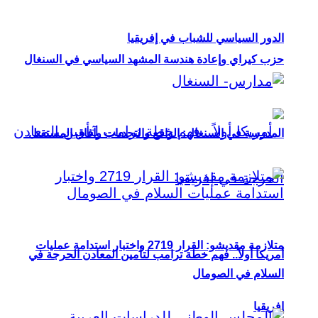
الدور السياسي للشباب في إفريقيا
حزب كيراي وإعادة هندسة المشهد السياسي في السنغال
المدرسة في السنغال: الواقع والتحديات وآفاق المستقبل
متلازمة مقديشو: القرار 2719 واختبار استدامة عمليات
أمريكا أولاً.. فهم خطة ترامب لتأمين المعادن الحرجة في
السلام في الصومال
إفريقيا