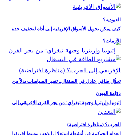
العبودية؟
كيف يمكن تحويل الأسواق الإفريقية إلى أداة لتخفيف حدة
الأزمات؟
تحوُّل طاقي عادل في السنغال.. تغيير السياسات بدلاً من
دوّامة الديون
إثيوبيا وإريتريا وجبهة تيغراي: من يجر القرن الإفريقي إلى
الحرب؟ (مناظرة افتراضية)
انعدام الحوكمة في أنشطة استغلال الذهب بوسط إفريقيا