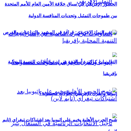
الحضور الإفريقي في سباق خلافة الأمين العام للأمم المتحدة
بين طموحات التمثيل وتحديات المنافسة الدولية
تهريب النمل الإفريقي: قراءة في المشهد والتداعيات والفرص
التعاونيات كركيزة أساسية في إستراتيجيات التنمية المحلية
بإفريقيا
إثيوبيا والقرن الإفريقي: تحوُّلات محسوبة؟
شبح الحرب الأهلية يخيم على إثيوبيا بعد اشتباكات تيغراي (تايم