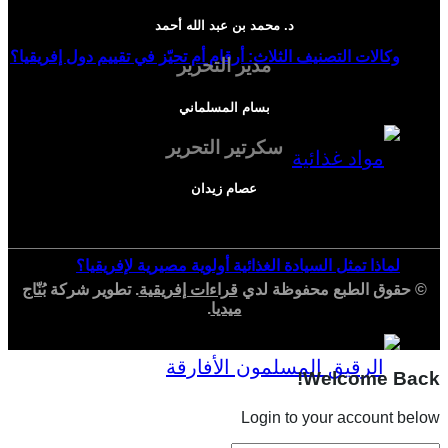
د. محمد بن عبد الله أحمد
وكالات التصنيف الثلاث: أرقام أم تحيّز في تقييم دول إفريقيا؟
مدير التحرير
بسام المسلماني
سكرتير التحرير
عصام زيدان
لماذا تمثل السيادة الغذائية أولوية مصيرية لإفريقيا؟
© حقوق الطبع محفوظة لدي
قراءات إفريقية
. تطوير شركة
بُنّاج
ميديا
.
Welcome Back!
Login to your account below