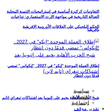
التعاونيات كركيزة أساسية في إستراتيجيات التنمية المحلية
العدالة التاريخية في مواجهة الإرث الاستعماري: تداعيات
الحكم البلجيكي على العلاقات الأوروبية الإفريقية
بإفريقيا
إطلاق العملة الموحدة “إيكو” في 2027.. “إيكواس” تمضي
قدمًا دون انتظار
سياسية
اقتصادية
شبح الحرب الأهلية يخيم على إثيوبيا بعد اشتباكات تيغراي (تايم
اجتماعية
تقدير موقف