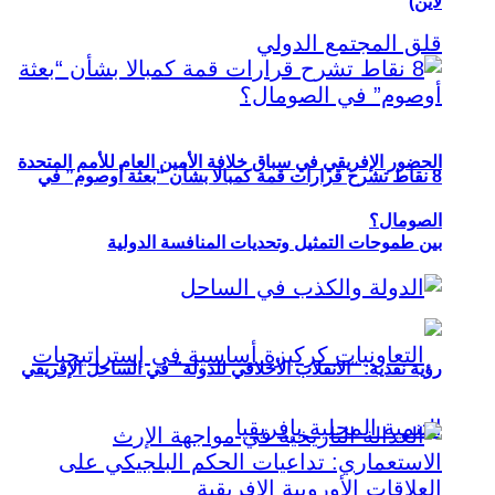
لاين)
الحضور الإفريقي في سباق خلافة الأمين العام للأمم المتحدة
8 نقاط تشرح قرارات قمة كمبالا بشأن “بعثة أوصوم” في
الصومال؟
بين طموحات التمثيل وتحديات المنافسة الدولية
رؤية نقدية: “الانقلاب الأخلاقي للدولة” في الساحل الإفريقي