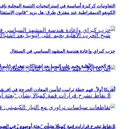
التعاونيات كركيزة أساسية في إستراتيجيات التنمية المحلية بإفري
الكونغو الديمقراطية عند مفترق طرق: هل يزيد “قانون الاستفتاء” 
حزب كيراي وإعادة هندسة المشهد السياسي في السنغال
شبح الحرب الأهلية يخيم على إثيوبيا بعد اشتباكات تيغراي (تايم ل
أمريكا أولاً.. فهم خطة ترامب لتأمين المعادن الحرجة في إفريقي
8 نقاط تشرح قرارات قمة كمبالا بشأن “بعثة أوصوم” في الصومال؟
تقاطعات سياسات تراوري مع التيار الكيميتي: قراءة في خطاب و