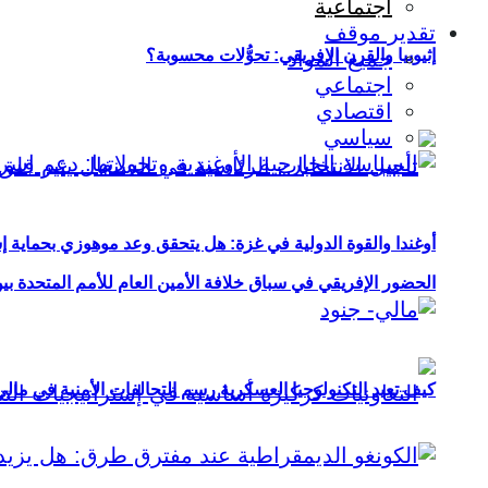
اجتماعية
تقدير موقف
إثيوبيا والقرن الإفريقي: تحوُّلات محسوبة؟
جميع المواد
اجتماعي
اقتصادي
سياسي
أوغندا والقوة الدولية في غزة: هل يتحقق وعد موهوزي بحماية إ
الحضور الإفريقي في سباق خلافة الأمين العام للأمم المتحدة ب
كيف تعيد التكنولوجيا العسكرية رسم التحالفات الأمنية في مال