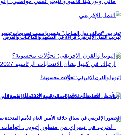
توتر بين “تحالف دول الساحل” ونيجيريا بسبب تصريحات تينوبو
تهريب النمل الإفريقي: قراءة في المشهد والتداعيات والفرص
إثيوبيا والقرن الإفريقي: تحوُّلات محسوبة؟
ارتباك في كينيا بشأن الانتخابات الرئاسية 2027.. ما القصة؟
الحضور الإفريقي في سباق خلافة الأمين العام للأمم المتحدة ب