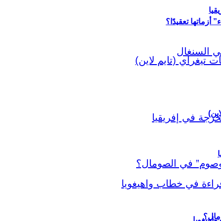
قيا
أزماتها تعقيدًا؟
اين)
ا
اهيغويا