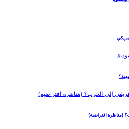
مريكي
دية؟
رب؟ (مناظرة افتراضية)