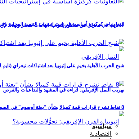
التعاونيات كركيزة أساسية في إستراتيجيات التنمية المحلية بإفري
الحرب في تيغراي من منظور إثيوبي: اتهامات لمصر وتهديد لإريت
شبح الحرب الأهلية يخيم على إثيوبيا بعد اشتباكات تيغراي (تايم ل
تهريب النمل الإفريقي: قراءة في المشهد والتداعيات والفرص
8 نقاط تشرح قرارات قمة كمبالا بشأن “بعثة أوصوم” في الصومال؟
سياسية
اقتصادية