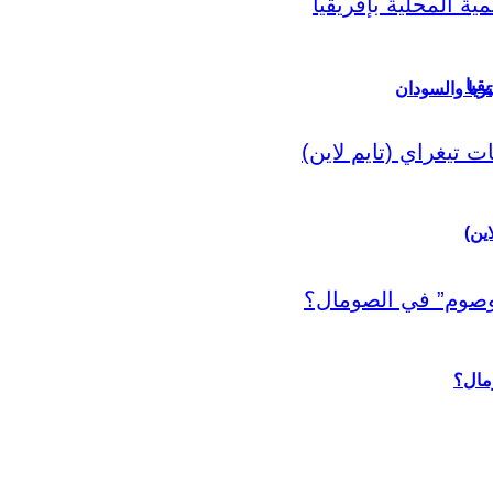
قيا
ريا والسودان
اين)