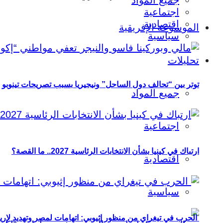
جميع المواد
اجتماعية
اقتصادية
الموسوعة الإفريقية
سياسية
تحليلات
توتر بين “تحالف دول الساحل” ونيجيريا بسبب تصريحات تينوبو
جميع المواد
اجتماعية
ارتباك في كينيا بشأن الانتخابات الرئاسية 2027.. ما القصة؟
اقتصادية
سياسية
الحرب في تيغراي من منظور إثيوبي: اتهامات لمصر وتهديد لإريت