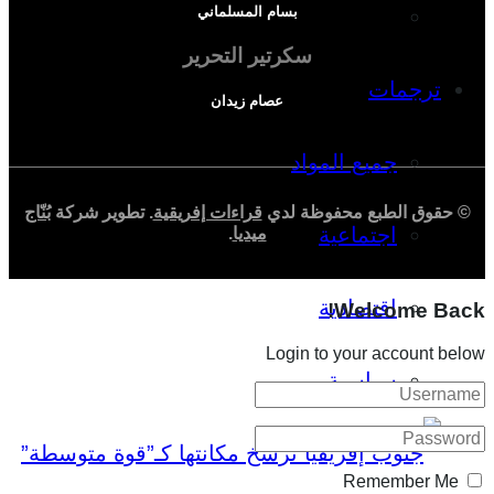
بسام المسلماني
دراسة اقتصادية
سكرتير التحرير
ترجمات
عصام زيدان
جميع المواد
© حقوق الطبع محفوظة لدي
قراءات إفريقية
. تطوير شركة
بُنّاج
اجتماعية
ميديا
.
اقتصادية
Welcome Back!
Login to your account below
سياسية
Remember Me