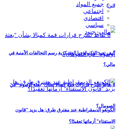
جميع المواد
لاين)
اجتماعي
اقتصادي
سياسي
كيف تعيد التكنولوجيا العسكرية رسم التحالفات الأمنية في
مالي؟
8 نقاط تشرح قرارات قمة كمبالا بشأن “بعثة أوصوم” في
الصومال؟
الكونغو الديمقراطية عند مفترق طرق: هل يزيد “قانون
الاستفتاء” أزماتها تعقيدًا؟