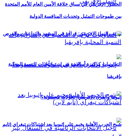
الحضور الإفريقي في سباق خلافة الأمين العام للأمم المتحدة
بين طموحات التمثيل وتحديات المنافسة الدولية
تهريب النمل الإفريقي: قراءة في المشهد والتداعيات والفرص
التعاونيات كركيزة أساسية في إستراتيجيات التنمية المحلية
بإفريقيا
إثيوبيا والقرن الإفريقي: تحوُّلات محسوبة؟
شبح الحرب الأهلية يخيم على إثيوبيا بعد اشتباكات تيغراي (تايم