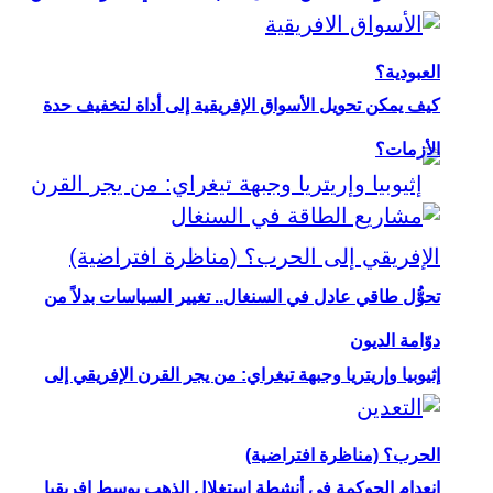
العبودية؟
كيف يمكن تحويل الأسواق الإفريقية إلى أداة لتخفيف حدة
الأزمات؟
تحوُّل طاقي عادل في السنغال.. تغيير السياسات بدلاً من
دوّامة الديون
إثيوبيا وإريتريا وجبهة تيغراي: من يجر القرن الإفريقي إلى
الحرب؟ (مناظرة افتراضية)
انعدام الحوكمة في أنشطة استغلال الذهب بوسط إفريقيا