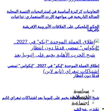
التعاونيات كركيزة أساسية في إستراتيجيات التنمية المحلية
العدالة التاريخية في مواجهة الإرث الاستعماري: تداعيات
الحكم البلجيكي على العلاقات الأوروبية الإفريقية
بإفريقيا
إطلاق العملة الموحدة “إيكو” في 2027.. “إيكواس” تمضي
قدمًا دون انتظار
سياسية
اقتصادية
شبح الحرب الأهلية يخيم على إثيوبيا بعد اشتباكات تيغراي (تايم
اجتماعية
تقدير موقف