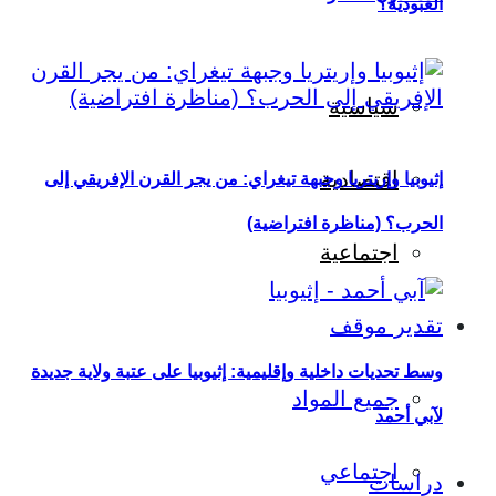
العبودية؟
سياسية
اقتصادية
إثيوبيا وإريتريا وجبهة تيغراي: من يجر القرن الإفريقي إلى
الحرب؟ (مناظرة افتراضية)
اجتماعية
تقدير موقف
وسط تحديات داخلية وإقليمية: إثيوبيا على عتبة ولاية جديدة
جميع المواد
لآبي أحمد
اجتماعي
دراسات