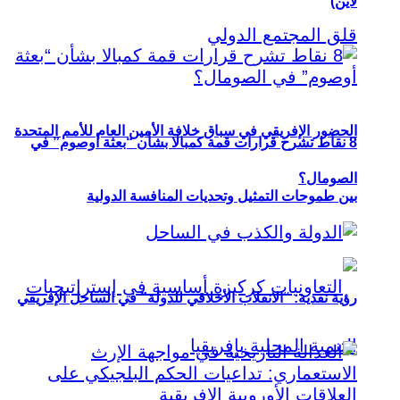
لاين)
الحضور الإفريقي في سباق خلافة الأمين العام للأمم المتحدة
8 نقاط تشرح قرارات قمة كمبالا بشأن “بعثة أوصوم” في
الصومال؟
بين طموحات التمثيل وتحديات المنافسة الدولية
رؤية نقدية: “الانقلاب الأخلاقي للدولة” في الساحل الإفريقي