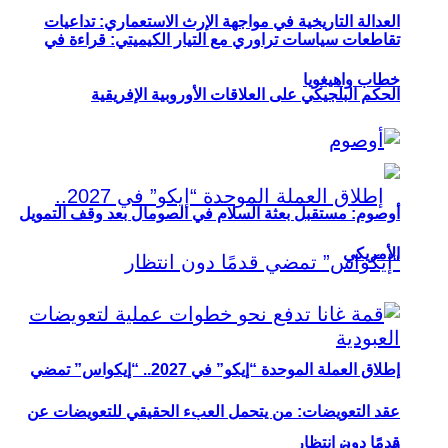
العدالة التاريخية في مواجهة الإرث الاستعماري: تداعيات
تقاطعات سياسات تراوري مع التيار الكيميتي: قراءة في
خطاب واهيغويا
الحكم البلجيكي على العلاقات الأوروبية الإفريقية
أوصوم: مستقبل بعثة السلام في الصومال بعد وقف التمويل
الأمريكي
إطلاق العملة الموحدة “إيكو” في 2027.. “إيكواس” تمضي
عقد التعويضات: من يتحمل العبء الحقيقي للتعويضات عن
قدمًا دون انتظار