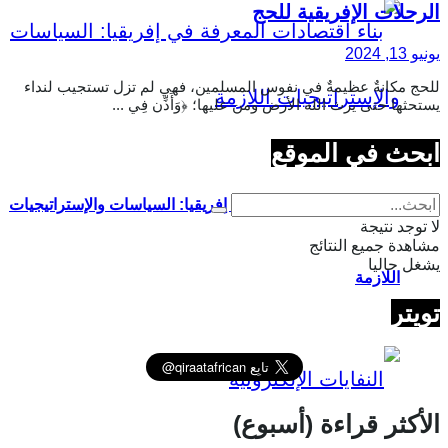
الرحلات الإفريقية للحج
يونيو 13, 2024
للحج مكانةٌ عظيمةٌ في نفوس المسلمين، فهي لم تزل تستجيب لنداء
يستحثها حتى يرث الله الأرض ومن عليها؛ ﴿وَأَذِّن فِي ...
ابحث في الموقع
بناء اقتصادات المعرفة في إفريقيا: السياسات والإستراتيجيات
لا توجد نتيجة
مشاهدة جميع النتائج
يشغل حاليا
اللازمة
تويتر
الأكثر قراءة (أسبوع)