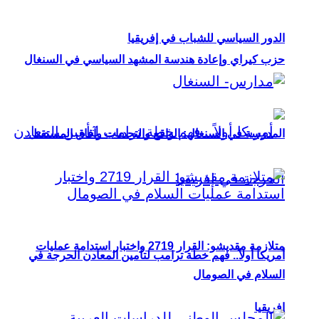
الدور السياسي للشباب في إفريقيا
حزب كيراي وإعادة هندسة المشهد السياسي في السنغال
المدرسة في السنغال: الواقع والتحديات وآفاق المستقبل
متلازمة مقديشو: القرار 2719 واختبار استدامة عمليات
أمريكا أولاً.. فهم خطة ترامب لتأمين المعادن الحرجة في
السلام في الصومال
إفريقيا