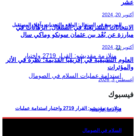
عشر
أكتوبر 20, 2024
المدرسة في السنغال: الواقع والتحديات وآفاق المستقبل
الانتخابات التشريعية في السنغال: الرهانات في
مبارزة عن بُعْد بين عثمان سونكو وماكي سال
أكتوبر 21, 2024
العلوم التطبيقية في إفريقيا القديمة: نظرة في الأثر
والمؤثرات
أغسطس 3, 2026
فيسبوك
متلازمة مقديشو: القرار 2719 واختبار استدامة عمليات
السلام في الصومال