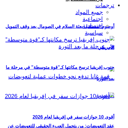
ترجمات
جميع المواد
اجتماعية
اقتصادية
أوصوم: مستقبل بعثة السلام في الصومال بعد وقف التمويل
سياسية
الأمريكي
جنوب إفريقيا ترسخ مكانتها كـ”قوة متوسطة” في مرحلة ما
بعد الثورة
أقوى 10 جوازات سفر في إفريقيا لعام 2026
عقد التعويضات: من يتحمل العبء الحقيقي للتعويضات عن