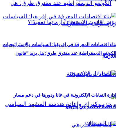
بناء اقتصادات المعرفة في إفريقيا: السياسات والإستراتيجيات
الكونغو الديمقراطية عند مفترق طرق: هل يزيد “قانون
اللازمة
الاستفتاء” أزماتها تعقيدًا؟
إدارة النفايات الإلكترونية في غانا ودورها في دعم مسار
الاقتصاد الأخضر في إفريقيا