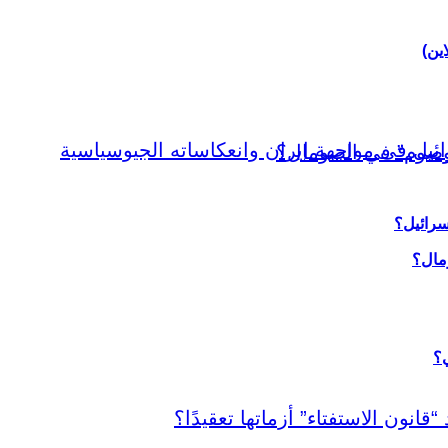
اين)
سرائيل؟
ي؟