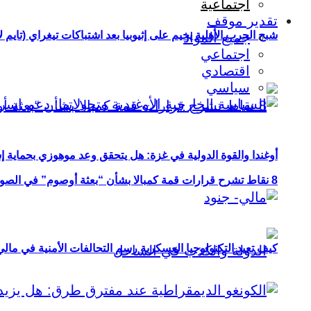
اجتماعية
تقدير موقف
شبح الحرب الأهلية يخيم على إثيوبيا بعد اشتباكات تيغراي (تايم ل
جميع المواد
اجتماعي
اقتصادي
سياسي
أوغندا والقوة الدولية في غزة: هل يتحقق وعد موهوزي بحماية إ
8 نقاط تشرح قرارات قمة كمبالا بشأن “بعثة أوصوم” في الصومال؟
كيف تعيد التكنولوجيا العسكرية رسم التحالفات الأمنية في مال