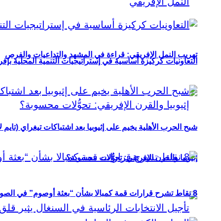
تهريب النمل الإفريقي: قراءة في المشهد والتداعيات والفرص
التعاونيات كركيزة أساسية في إستراتيجيات التنمية المحلية بإفري
شبح الحرب الأهلية يخيم على إثيوبيا بعد اشتباكات تيغراي (تايم ل
إثيوبيا والقرن الإفريقي: تحوُّلات محسوبة؟
8 نقاط تشرح قرارات قمة كمبالا بشأن “بعثة أوصوم” في الصومال؟