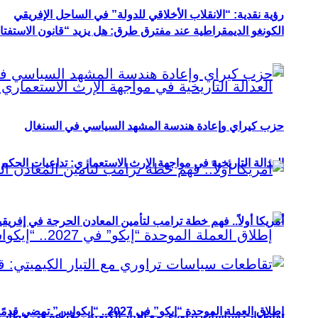
رؤية نقدية: “الانقلاب الأخلاقي للدولة” في الساحل الإفريقي
الكونغو الديمقراطية عند مفترق طرق: هل يزيد “قانون الاستفتاء” 
حزب كيراي وإعادة هندسة المشهد السياسي في السنغال
العدالة التاريخية في مواجهة الإرث الاستعماري: تداعيات الحكم ا
أمريكا أولاً.. فهم خطة ترامب لتأمين المعادن الحرجة في إفريقي
إطلاق العملة الموحدة “إيكو” في 2027.. “إيكواس” تمضي قدمًا دون انتظار
تقاطعات سياسات تراوري مع التيار الكيميتي: قراءة في خطاب و