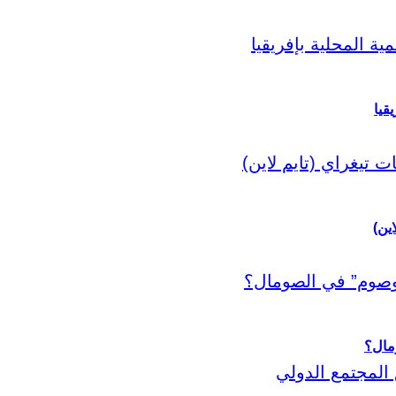
قيا
اين)