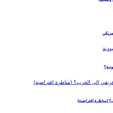
مريكي
دية؟
رب؟ (مناظرة افتراضية)