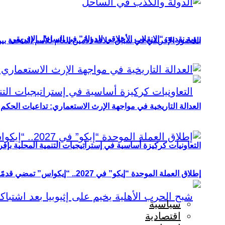
رؤية نقدية: “الانقلاب الأخلاقي للدولة” في الساحل الإفريقي
الحضور الإفريقي في سباق خلافة الأمين العام للأمم المتحدة ب
العدالة التاريخية في مواجهة الإرث الاستعماري: تداعيات الحكم ا
التعاونيات كركيزة أساسية في إستراتيجيات التنمية المحلية بإفري
إطلاق العملة الموحدة “إيكو” في 2027.. “إيكواس” تمضي قدمًا دون انتظار
سياسية
اقتصادية