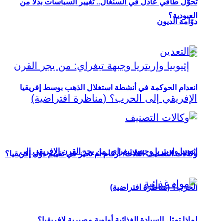
تحوُّل طاقي عادل في السنغال.. تغيير السياسات بدلاً من
العبودية؟
دوّامة الديون
انعدام الحوكمة في أنشطة استغلال الذهب بوسط إفريقيا
إثيوبيا وإريتريا وجبهة تيغراي: من يجر القرن الإفريقي إلى
وكالات التصنيف الثلاث: أرقام أم تحيّز في تقييم دول إفريقيا؟
الحرب؟ (مناظرة افتراضية)
لماذا تمثل السيادة الغذائية أولوية مصيرية لإفريقيا؟