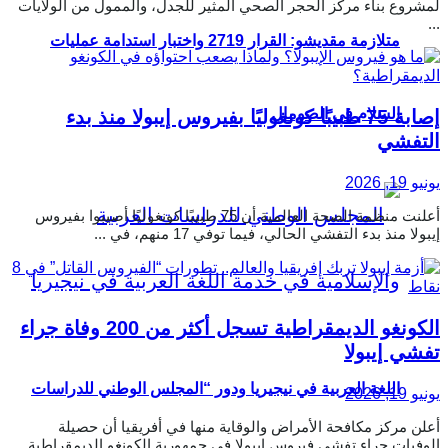
لمشروع بناء مركز الحجر الصحي المثير للجدل، والممول من الولايات
...
متلازمة مقديشو: القرار 2719 واختبار استدامة عمليات
السلام في الصومال
إصابة 75 طبيبًا كونغوليًا بفيروس إيبولا منذ بدء
التفشي
يونيو 19, 2026
أعلنت منظمة الصحة العالمية أن 75 طبيبًا كونغوليًا أصيبوا بفيروس
إيبولا منذ بدء التفشي الحالي، فيما توفي 17 منهم، في ...
الكونغو الديمقراطية تسجل أكثر من 200 وفاة جراء
تفشي إيبولا
اللغة العربية في نيجيريا ودور “المجلس الوطني للدراسات
يونيو 19, 2026
أعلن مركز مكافحة الأمراض والوقاية منها في أفريقيا أن حصيلة
الوفيات جراء تفشي فيروس إيبولا في جمهورية الكونغو الديمقراطية