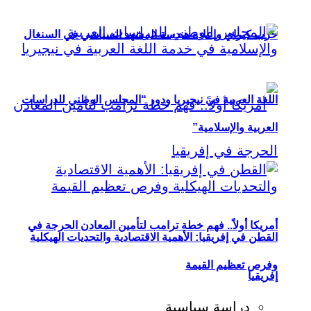
حزب كيراي وإعادة هندسة المشهد السياسي في السنغال
اللغة العربية في نيجيريا ودور “المجلس الوطني للدراسات
العربية والإسلامية”
أمريكا أولاً.. فهم خطة ترامب لتأمين المعادن الحرجة في
القطن في إفريقيا: الأهمية الاقتصادية والتحديات الهيكلية
وفرص تعظيم القيمة
إفريقيا
دراسة سياسية