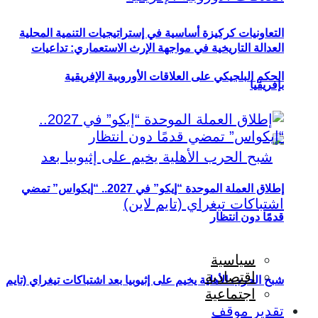
التعاونيات كركيزة أساسية في إستراتيجيات التنمية المحلية
العدالة التاريخية في مواجهة الإرث الاستعماري: تداعيات
الحكم البلجيكي على العلاقات الأوروبية الإفريقية
بإفريقيا
إطلاق العملة الموحدة “إيكو” في 2027.. “إيكواس” تمضي
قدمًا دون انتظار
سياسية
اقتصادية
شبح الحرب الأهلية يخيم على إثيوبيا بعد اشتباكات تيغراي (تايم
اجتماعية
تقدير موقف