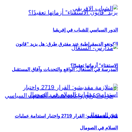
الدور السياسي للشباب في إفريقيا
الكونغو الديمقراطية عند مفترق طرق: هل يزيد “قانون
الاستفتاء” أزماتها تعقيدًا؟
المدرسة في السنغال: الواقع والتحديات وآفاق المستقبل
متلازمة مقديشو: القرار 2719 واختبار استدامة عمليات
السلام في الصومال