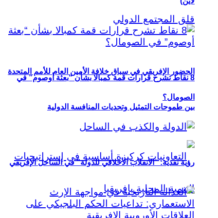
لاين)
الحضور الإفريقي في سباق خلافة الأمين العام للأمم المتحدة
8 نقاط تشرح قرارات قمة كمبالا بشأن “بعثة أوصوم” في
الصومال؟
بين طموحات التمثيل وتحديات المنافسة الدولية
رؤية نقدية: “الانقلاب الأخلاقي للدولة” في الساحل الإفريقي