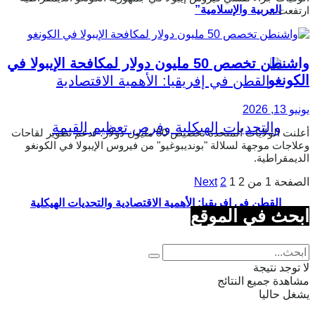
العربية والإسلامية”
ارتفعت ...
واشنطن تخصص 50 مليون دولار لمكافحة الإيبولا في
الكونغو
يونيو 13, 2026
أعلنت الولايات المتحدة تخصيص 50 مليون دولار؛ لدعم تطوير لقاحات
وعلاجات موجهة لسلالة "بونديبوغيو" من فيروس الإيبولا في الكونغو
الديمقراطية.
الصفحة 1 من 2
1
2
Next
القطن في إفريقيا: الأهمية الاقتصادية والتحديات الهيكلية
ابحث في الموقع
وفرص تعظيم القيمة
لا توجد نتيجة
مشاهدة جميع النتائج
يشغل حاليا