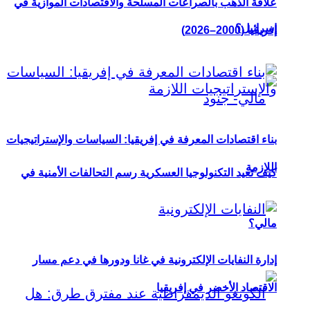
علاقة الذهب بالصراعات المسلحة والاقتصادات الموازية في
إسرائيل؟
إفريقيا (2000–2026)
بناء اقتصادات المعرفة في إفريقيا: السياسات والإستراتيجيات
اللازمة
كيف تعيد التكنولوجيا العسكرية رسم التحالفات الأمنية في
مالي؟
إدارة النفايات الإلكترونية في غانا ودورها في دعم مسار
الاقتصاد الأخضر في إفريقيا