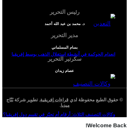
رئيس التحرير
د. محمد بن عبد الله أحمد
مدير التحرير
بسام المسلماني
انعدام الحوكمة في أنشطة استغلال الذهب بوسط إفريقيا
سكرتير التحرير
عصام زيدان
© حقوق الطبع محفوظة لدي
قراءات إفريقية
. تطوير شركة
بُنّاج
ميديا
.
وكالات التصنيف الثلاث: أرقام أم تحيّز في تقييم دول إفريقيا؟
Welcome Back!