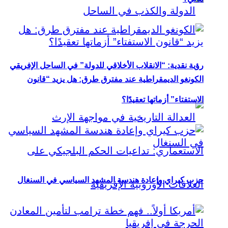
رؤية نقدية: “الانقلاب الأخلاقي للدولة” في الساحل الإفريقي
الكونغو الديمقراطية عند مفترق طرق: هل يزيد “قانون
الاستفتاء” أزماتها تعقيدًا؟
حزب كيراي وإعادة هندسة المشهد السياسي في السنغال