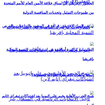
الحضور الإفريقي في سباق خلافة الأمين العام للأمم المتحدة
بين طموحات التمثيل وتحديات المنافسة الدولية
تهريب النمل الإفريقي: قراءة في المشهد والتداعيات والفرص
التعاونيات كركيزة أساسية في إستراتيجيات التنمية المحلية
بإفريقيا
إثيوبيا والقرن الإفريقي: تحوُّلات محسوبة؟
شبح الحرب الأهلية يخيم على إثيوبيا بعد اشتباكات تيغراي (تايم