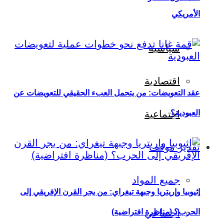
الأمريكي
سياسية
اقتصادية
عقد التعويضات: من يتحمل العبء الحقيقي للتعويضات عن
العبودية؟
اجتماعية
تقدير موقف
جميع المواد
إثيوبيا وإريتريا وجبهة تيغراي: من يجر القرن الإفريقي إلى
اجتماعي
الحرب؟ (مناظرة افتراضية)