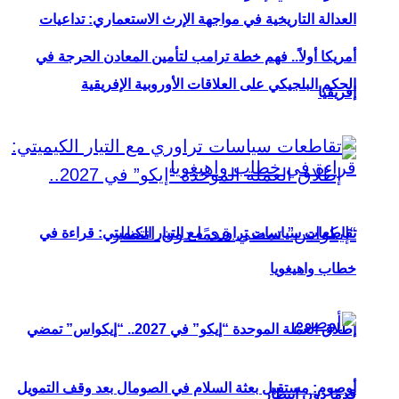
العدالة التاريخية في مواجهة الإرث الاستعماري: تداعيات
أمريكا أولاً.. فهم خطة ترامب لتأمين المعادن الحرجة في
الحكم البلجيكي على العلاقات الأوروبية الإفريقية
إفريقيا
تقاطعات سياسات تراوري مع التيار الكيميتي: قراءة في
خطاب واهيغويا
إطلاق العملة الموحدة “إيكو” في 2027.. “إيكواس” تمضي
أوصوم: مستقبل بعثة السلام في الصومال بعد وقف التمويل
قدمًا دون انتظار