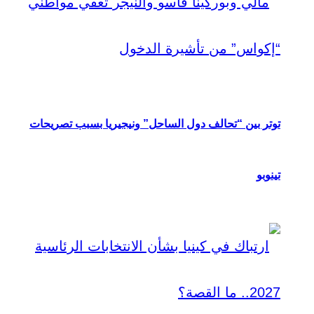
توتر بين “تحالف دول الساحل” ونيجيريا بسبب تصريحات
تينوبو