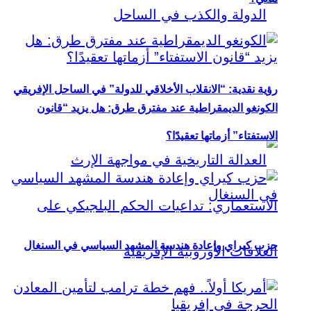
رؤية نقدية: “الانقلاب الأخلاقي للدولة” في الساحل الإفريقي
الكونغو الديمقراطية عند مفترق طرق: هل يزيد “قانون
الاستفتاء” أزماتها تعقيدًا؟
حزب كيراي وإعادة هندسة المشهد السياسي في السنغال