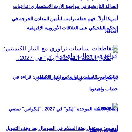
العدالة التاريخية في مواجهة الإرث الاستعماري: تداعيات
أمريكا أولاً.. فهم خطة ترامب لتأمين المعادن الحرجة في
الحكم البلجيكي على العلاقات الأوروبية الإفريقية
إفريقيا
تقاطعات سياسات تراوري مع التيار الكيميتي: قراءة في
خطاب واهيغويا
إطلاق العملة الموحدة “إيكو” في 2027.. “إيكواس” تمضي
أوصوم: مستقبل بعثة السلام في الصومال بعد وقف التمويل
قدمًا دون انتظار