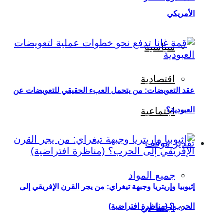
الأمريكي
سياسية
اقتصادية
عقد التعويضات: من يتحمل العبء الحقيقي للتعويضات عن
العبودية؟
اجتماعية
تقدير موقف
جميع المواد
إثيوبيا وإريتريا وجبهة تيغراي: من يجر القرن الإفريقي إلى
اجتماعي
الحرب؟ (مناظرة افتراضية)