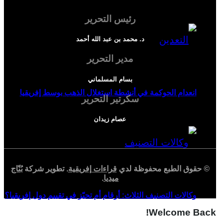
رئيس التحرير
د. محمد بن عبد الله أحمد
مدير التحرير
بسام المسلماني
انعدام الحوكمة في أنشطة استغلال الذهب بوسط إفريقيا
سكرتير التحرير
عصام زيدان
© حقوق الطبع محفوظة لدي
قراءات إفريقية
. تطوير شركة
بُنّاج
ميديا
.
وكالات التصنيف الثلاث: أرقام أم تحيّز في تقييم دول إفريقيا؟
Welcome Back!