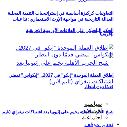
التعاونيات كركيزة أساسية في إستراتيجيات التنمية المحلية
العدالة التاريخية في مواجهة الإرث الاستعماري: تداعيات
الحكم البلجيكي على العلاقات الأوروبية الإفريقية
بإفريقيا
إطلاق العملة الموحدة “إيكو” في 2027.. “إيكواس” تمضي
قدمًا دون انتظار
سياسية
اقتصادية
شبح الحرب الأهلية يخيم على إثيوبيا بعد اشتباكات تيغراي (تايم
اجتماعية
تقدير موقف