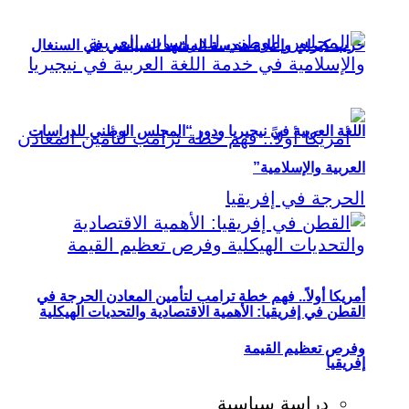
حزب كيراي وإعادة هندسة المشهد السياسي في السنغال
اللغة العربية في نيجيريا ودور “المجلس الوطني للدراسات
العربية والإسلامية”
أمريكا أولاً.. فهم خطة ترامب لتأمين المعادن الحرجة في
القطن في إفريقيا: الأهمية الاقتصادية والتحديات الهيكلية
وفرص تعظيم القيمة
إفريقيا
دراسة سياسية