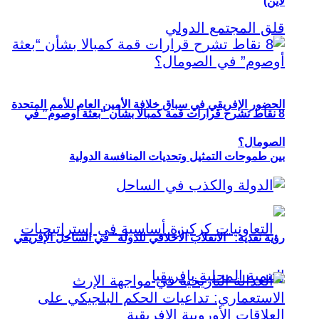
لاين)
الحضور الإفريقي في سباق خلافة الأمين العام للأمم المتحدة
8 نقاط تشرح قرارات قمة كمبالا بشأن “بعثة أوصوم” في
الصومال؟
بين طموحات التمثيل وتحديات المنافسة الدولية
رؤية نقدية: “الانقلاب الأخلاقي للدولة” في الساحل الإفريقي