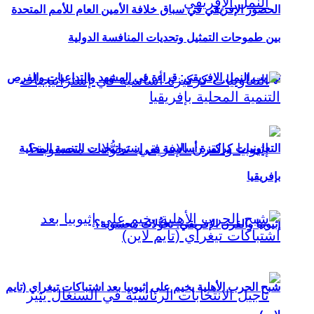
الحضور الإفريقي في سباق خلافة الأمين العام للأمم المتحدة
بين طموحات التمثيل وتحديات المنافسة الدولية
تهريب النمل الإفريقي: قراءة في المشهد والتداعيات والفرص
التعاونيات كركيزة أساسية في إستراتيجيات التنمية المحلية
بإفريقيا
إثيوبيا والقرن الإفريقي: تحوُّلات محسوبة؟
شبح الحرب الأهلية يخيم على إثيوبيا بعد اشتباكات تيغراي (تايم