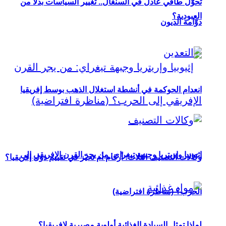
تحوُّل طاقي عادل في السنغال.. تغيير السياسات بدلاً من
العبودية؟
دوّامة الديون
انعدام الحوكمة في أنشطة استغلال الذهب بوسط إفريقيا
إثيوبيا وإريتريا وجبهة تيغراي: من يجر القرن الإفريقي إلى
وكالات التصنيف الثلاث: أرقام أم تحيّز في تقييم دول إفريقيا؟
الحرب؟ (مناظرة افتراضية)
لماذا تمثل السيادة الغذائية أولوية مصيرية لإفريقيا؟