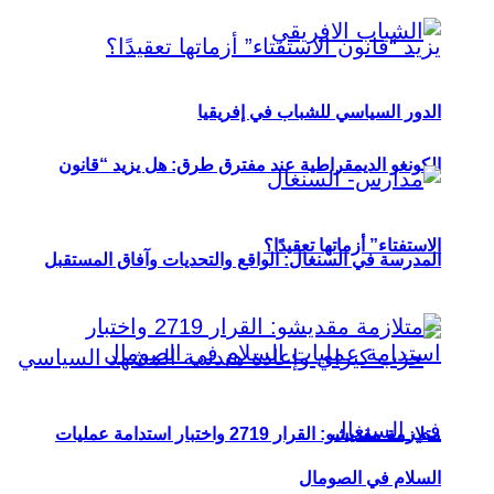
الدور السياسي للشباب في إفريقيا
الكونغو الديمقراطية عند مفترق طرق: هل يزيد “قانون
الاستفتاء” أزماتها تعقيدًا؟
المدرسة في السنغال: الواقع والتحديات وآفاق المستقبل
متلازمة مقديشو: القرار 2719 واختبار استدامة عمليات
السلام في الصومال