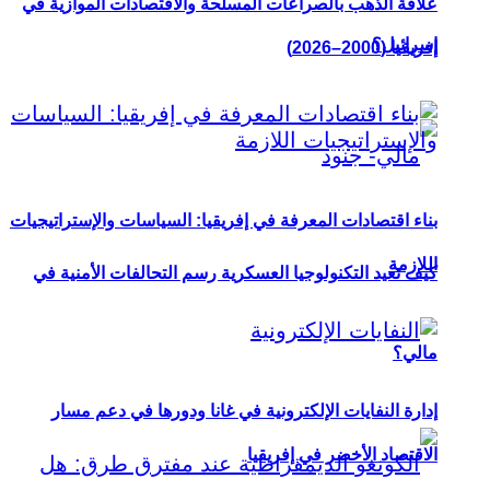
علاقة الذهب بالصراعات المسلحة والاقتصادات الموازية في
إسرائيل؟
إفريقيا (2000–2026)
بناء اقتصادات المعرفة في إفريقيا: السياسات والإستراتيجيات
اللازمة
كيف تعيد التكنولوجيا العسكرية رسم التحالفات الأمنية في
مالي؟
إدارة النفايات الإلكترونية في غانا ودورها في دعم مسار
الاقتصاد الأخضر في إفريقيا