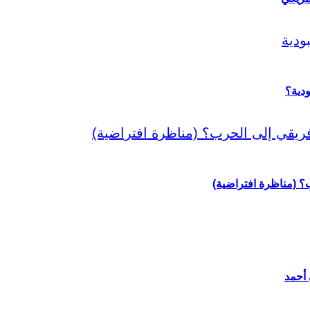
دية؟
رب؟ (مناظرة افتراضية)
 أحمد