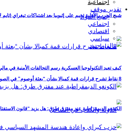
اجتماعية
تقدير موقف
شبح الحرب الأهلية يخيم على إثيوبيا بعد اشتباكات تيغراي (تايم ل
جميع المواد
اجتماعي
اقتصادي
سياسي
كيف تعيد التكنولوجيا العسكرية رسم التحالفات الأمنية في مال
8 نقاط تشرح قرارات قمة كمبالا بشأن “بعثة أوصوم” في الصومال؟
الكونغو الديمقراطية عند مفترق طرق: هل يزيد “قانون الاستفتاء” 