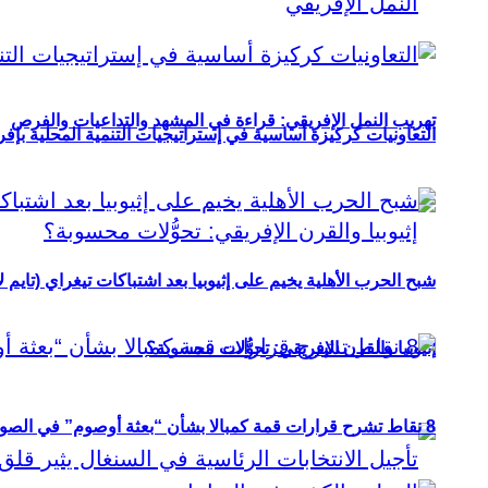
تهريب النمل الإفريقي: قراءة في المشهد والتداعيات والفرص
التعاونيات كركيزة أساسية في إستراتيجيات التنمية المحلية بإفري
شبح الحرب الأهلية يخيم على إثيوبيا بعد اشتباكات تيغراي (تايم ل
إثيوبيا والقرن الإفريقي: تحوُّلات محسوبة؟
8 نقاط تشرح قرارات قمة كمبالا بشأن “بعثة أوصوم” في الصومال؟