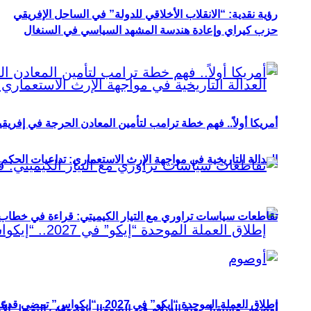
رؤية نقدية: “الانقلاب الأخلاقي للدولة” في الساحل الإفريقي
حزب كيراي وإعادة هندسة المشهد السياسي في السنغال
أمريكا أولاً.. فهم خطة ترامب لتأمين المعادن الحرجة في إفريقي
العدالة التاريخية في مواجهة الإرث الاستعماري: تداعيات الحكم ا
تقاطعات سياسات تراوري مع التيار الكيميتي: قراءة في خطاب و
إطلاق العملة الموحدة “إيكو” في 2027.. “إيكواس” تمضي قدمًا دون انتظار
أوصوم: مستقبل بعثة السلام في الصومال بعد وقف التمويل الأ