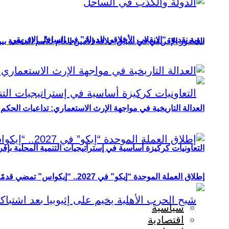
رؤية نقدية: “الانقلاب الأخلاقي للدولة” في الساحل الإفريقي
الحضور الإفريقي في سباق خلافة الأمين العام للأمم المتحدة ب
العدالة التاريخية في مواجهة الإرث الاستعماري: تداعيات الحكم ا
التعاونيات كركيزة أساسية في إستراتيجيات التنمية المحلية بإفري
إطلاق العملة الموحدة “إيكو” في 2027.. “إيكواس” تمضي قدمًا دون انتظار
سياسية
اقتصادية