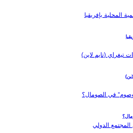
قيا
اين)