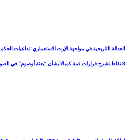
العدالة التاريخية في مواجهة الإرث الاستعماري: تداعيات الحكم ا
8 نقاط تشرح قرارات قمة كمبالا بشأن “بعثة أوصوم” في الصومال؟