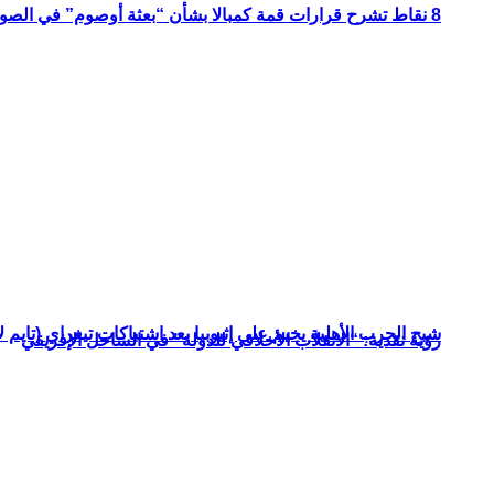
8 نقاط تشرح قرارات قمة كمبالا بشأن “بعثة أوصوم” في الصومال؟
شبح الحرب الأهلية يخيم على إثيوبيا بعد اشتباكات تيغراي (تايم ل
رؤية نقدية: “الانقلاب الأخلاقي للدولة” في الساحل الإفريقي