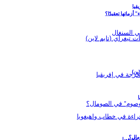
قيا
أزماتها تعقيدًا؟
اين)
ا
اهيغويا