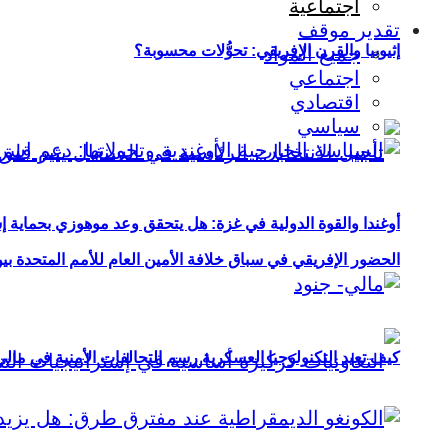
اجتماعية
تقدير موقف
إثيوبيا والقرن الإفريقي: تحوُّلات محسوبة؟
جميع المواد
اجتماعي
اقتصادي
سياسي
أوغندا والقوة الدولية في غزة: هل يتحقق وعد موهوزي بحماية إ
الحضور الإفريقي في سباق خلافة الأمين العام للأمم المتحدة ب
كيف تعيد التكنولوجيا العسكرية رسم التحالفات الأمنية في مال