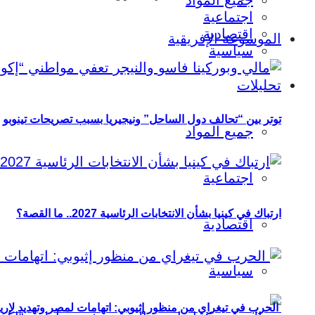
جميع المواد
اجتماعية
اقتصادية
الموسوعة الإفريقية
سياسية
تحليلات
توتر بين “تحالف دول الساحل” ونيجيريا بسبب تصريحات تينوبو
جميع المواد
اجتماعية
ارتباك في كينيا بشأن الانتخابات الرئاسية 2027.. ما القصة؟
اقتصادية
سياسية
الحرب في تيغراي من منظور إثيوبي: اتهامات لمصر وتهديد لإريت