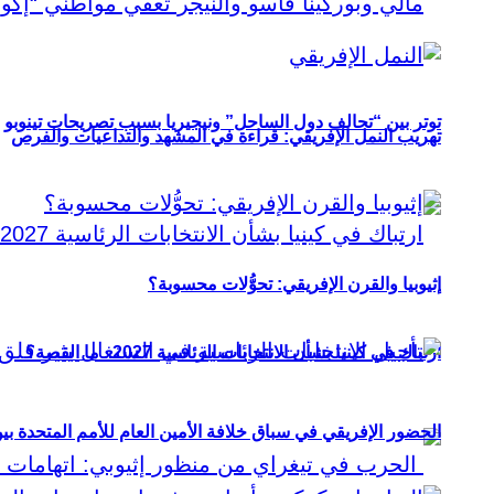
توتر بين “تحالف دول الساحل” ونيجيريا بسبب تصريحات تينوبو
تهريب النمل الإفريقي: قراءة في المشهد والتداعيات والفرص
إثيوبيا والقرن الإفريقي: تحوُّلات محسوبة؟
ارتباك في كينيا بشأن الانتخابات الرئاسية 2027.. ما القصة؟
الحضور الإفريقي في سباق خلافة الأمين العام للأمم المتحدة ب