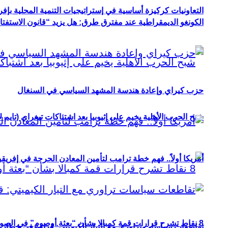
التعاونيات كركيزة أساسية في إستراتيجيات التنمية المحلية بإفري
الكونغو الديمقراطية عند مفترق طرق: هل يزيد “قانون الاستفتاء” 
حزب كيراي وإعادة هندسة المشهد السياسي في السنغال
شبح الحرب الأهلية يخيم على إثيوبيا بعد اشتباكات تيغراي (تايم ل
أمريكا أولاً.. فهم خطة ترامب لتأمين المعادن الحرجة في إفريقي
8 نقاط تشرح قرارات قمة كمبالا بشأن “بعثة أوصوم” في الصومال؟
تقاطعات سياسات تراوري مع التيار الكيميتي: قراءة في خطاب و