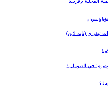
قيا
ريا والسودان
اين)