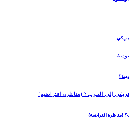
مريكي
دية؟
رب؟ (مناظرة افتراضية)