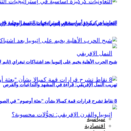
التعاونيات كركيزة أساسية في إستراتيجيات التنمية المحلية بإفري
الحرب في تيغراي من منظور إثيوبي: اتهامات لمصر وتهديد لإريت
شبح الحرب الأهلية يخيم على إثيوبيا بعد اشتباكات تيغراي (تايم ل
تهريب النمل الإفريقي: قراءة في المشهد والتداعيات والفرص
8 نقاط تشرح قرارات قمة كمبالا بشأن “بعثة أوصوم” في الصومال؟
سياسية
اقتصادية