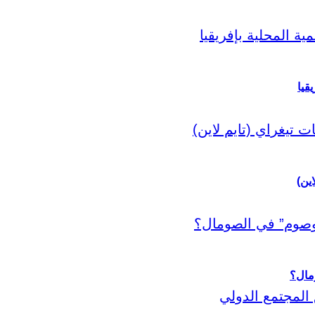
قيا
اين)