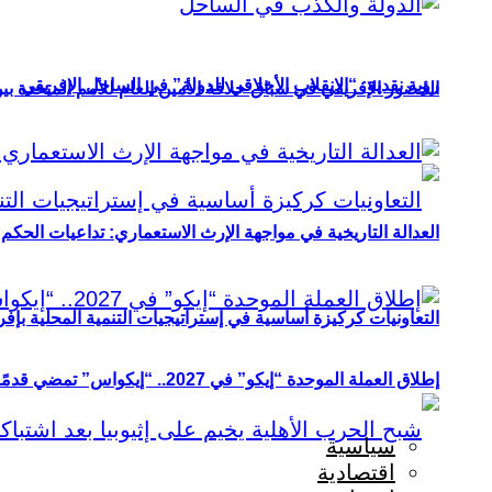
رؤية نقدية: “الانقلاب الأخلاقي للدولة” في الساحل الإفريقي
الحضور الإفريقي في سباق خلافة الأمين العام للأمم المتحدة ب
العدالة التاريخية في مواجهة الإرث الاستعماري: تداعيات الحكم ا
التعاونيات كركيزة أساسية في إستراتيجيات التنمية المحلية بإفري
إطلاق العملة الموحدة “إيكو” في 2027.. “إيكواس” تمضي قدمًا دون انتظار
سياسية
اقتصادية