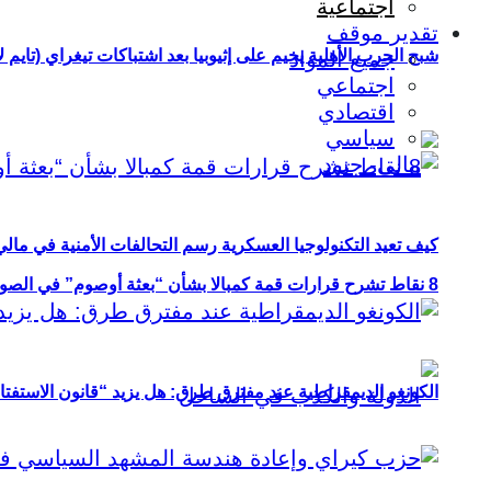
اجتماعية
تقدير موقف
شبح الحرب الأهلية يخيم على إثيوبيا بعد اشتباكات تيغراي (تايم ل
جميع المواد
اجتماعي
اقتصادي
سياسي
كيف تعيد التكنولوجيا العسكرية رسم التحالفات الأمنية في مال
8 نقاط تشرح قرارات قمة كمبالا بشأن “بعثة أوصوم” في الصومال؟
الكونغو الديمقراطية عند مفترق طرق: هل يزيد “قانون الاستفتاء” 