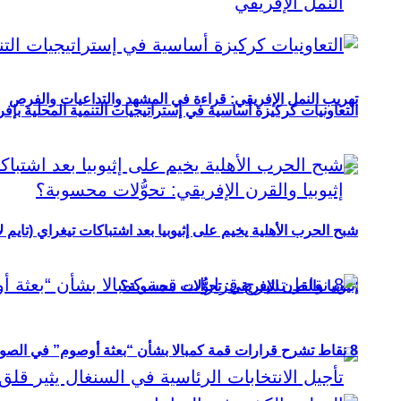
تهريب النمل الإفريقي: قراءة في المشهد والتداعيات والفرص
التعاونيات كركيزة أساسية في إستراتيجيات التنمية المحلية بإفري
شبح الحرب الأهلية يخيم على إثيوبيا بعد اشتباكات تيغراي (تايم ل
إثيوبيا والقرن الإفريقي: تحوُّلات محسوبة؟
8 نقاط تشرح قرارات قمة كمبالا بشأن “بعثة أوصوم” في الصومال؟