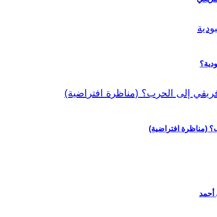
دية؟
رب؟ (مناظرة افتراضية)
 أحمد