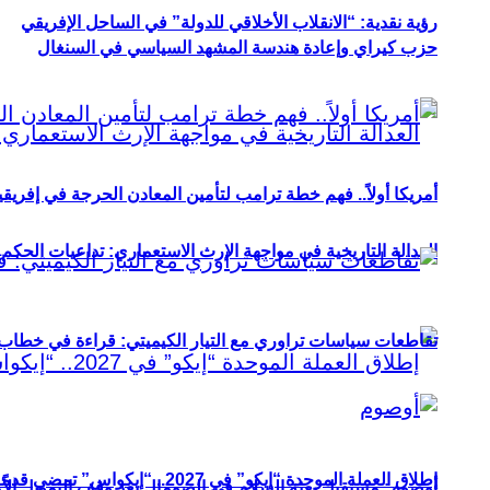
رؤية نقدية: “الانقلاب الأخلاقي للدولة” في الساحل الإفريقي
حزب كيراي وإعادة هندسة المشهد السياسي في السنغال
أمريكا أولاً.. فهم خطة ترامب لتأمين المعادن الحرجة في إفريقي
العدالة التاريخية في مواجهة الإرث الاستعماري: تداعيات الحكم ا
تقاطعات سياسات تراوري مع التيار الكيميتي: قراءة في خطاب و
إطلاق العملة الموحدة “إيكو” في 2027.. “إيكواس” تمضي قدمًا دون انتظار
أوصوم: مستقبل بعثة السلام في الصومال بعد وقف التمويل الأ